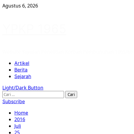
Skip
Agustus 6, 2026
to
content
YPKP 1965
Website Yayasan Penelitian Korban Pembunuhan 1965/66
Primary
Artikel
Menu
Berita
Sejarah
Light/Dark Button
Cari
untuk:
Subscribe
Home
2016
Juli
25