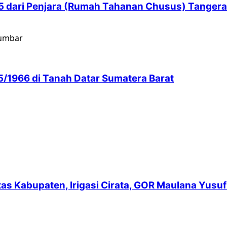
 65 dari Penjara (Rumah Tahanan Chusus) Tanger
5/1966 di Tanah Datar Sumatera Barat
intas Kabupaten, Irigasi Cirata, GOR Maulana Yu