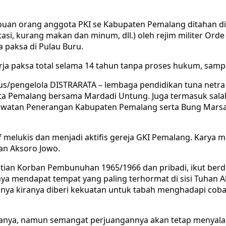
buan orang anggota PKI se Kabupaten Pemalang ditahan di
itasi, kurang makan dan minum, dll.) oleh rejim militer Or
 paksa di Pulau Buru.
a paksa total selama 14 tahun tanpa proses hukum, sampa
/pengelola DISTRARATA – lembaga pendidikan tuna netra p
kota Pemalang bersama Mardadi Untung. Juga termasuk sala
watan Penerangan Kabupaten Pemalang serta Bung Marsaid
f melukis dan menjadi aktifis gereja GKI Pemalang. Kary
gan Aksoro Jowo.
itian Korban Pembunuhan 1965/1966 dan pribadi, ikut ber
mendapat tempat yang paling terhormat di sisi Tuhan All
ya kiranya diberi kekuatan untuk tabah menghadapi cobaa
manya, namun semangat perjuangannya akan tetap menyala