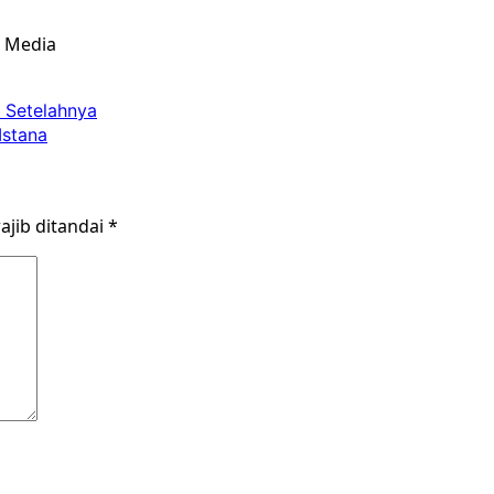
& Media
n Setelahnya
Istana
ajib ditandai
*