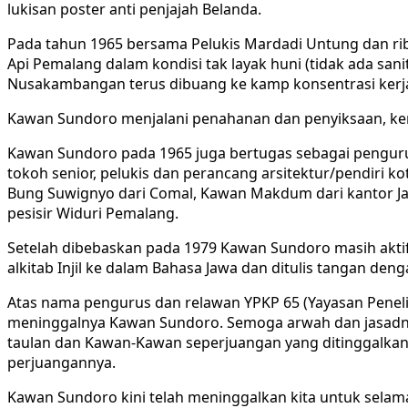
lukisan poster anti penjajah Belanda.
Pada tahun 1965 bersama Pelukis Mardadi Untung dan ri
Api Pemalang dalam kondisi tak layak huni (tidak ada san
Nusakambangan terus dibuang ke kamp konsentrasi kerja
Kawan Sundoro menjalani penahanan dan penyiksaan, kerj
Kawan Sundoro pada 1965 juga bertugas sebagai pengurus
tokoh senior, pelukis dan perancang arsitektur/pendiri 
Bung Suwignyo dari Comal, Kawan Makdum dari kantor Ja
pesisir Widuri Pemalang.
Setelah dibebaskan pada 1979 Kawan Sundoro masih akti
alkitab Injil ke dalam Bahasa Jawa dan ditulis tangan den
Atas nama pengurus dan relawan YPKP 65 (Yayasan Penel
meninggalnya Kawan Sundoro. Semoga arwah dan jasadnya 
taulan dan Kawan-Kawan seperjuangan yang ditinggalkann
perjuangannya.
Kawan Sundoro kini telah meninggalkan kita untuk sela