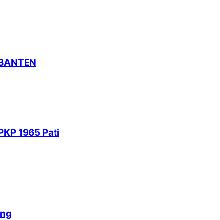
 BANTEN
PKP 1965 Pati
ang