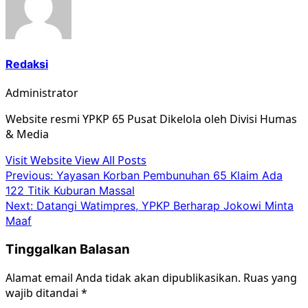
Redaksi
Administrator
Website resmi YPKP 65 Pusat Dikelola oleh Divisi Humas
& Media
Visit Website
View All Posts
Post
Previous:
Yayasan Korban Pembunuhan 65 Klaim Ada
122 Titik Kuburan Massal
navigation
Next:
Datangi Watimpres, YPKP Berharap Jokowi Minta
Maaf
Tinggalkan Balasan
Alamat email Anda tidak akan dipublikasikan.
Ruas yang
wajib ditandai
*