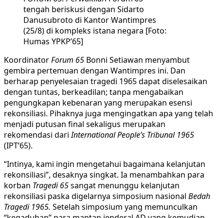
tengah beriskusi dengan Sidarto
Danusubroto di Kantor Wantimpres
(25/8) di kompleks istana negara [Foto:
Humas YPKP’65]
Koordinator
Forum 65
Bonni Setiawan menyambut
gembira pertemuan dengan Wantimpres ini. Dan
berharap penyelesaian tragedi 1965 dapat diselesaikan
dengan tuntas, berkeadilan; tanpa mengabaikan
pengungkapan kebenaran yang merupakan esensi
rekonsiliasi. Pihaknya juga mengingatkan apa yang telah
menjadi putusan final sekaligus merupakan
rekomendasi dari
International People’s Tribunal 1965
(IPT’65).
“Intinya, kami ingin mengetahui bagaimana kelanjutan
rekonsiliasi”, desaknya singkat. Ia menambahkan para
korban
Tragedi 65
sangat menunggu kelanjutan
rekonsiliasi paska digelarnya simposium nasional
Bedah
Tragedi 1965.
Setelah simposium yang memunculkan
“kegaduhan” para mantan jenderal AD yang kemudian