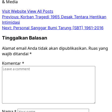
& Media
Visit Website
View All Posts
Post
Previous:
Korban Tragedi 1965 Desak Tentara Hentikan
Intimidasi
navigation
Next:
Personal Sanggar Bumi Tarung [SBT] 1961-2016
Tinggalkan Balasan
Alamat email Anda tidak akan dipublikasikan.
Ruas yang
wajib ditandai
*
Komentar
*
Nama
*