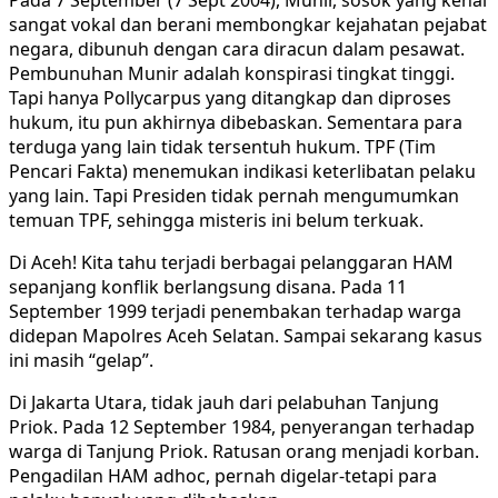
Pada 7 September (7 Sept 2004), Munir, sosok yang kenal
sangat vokal dan berani membongkar kejahatan pejabat
negara, dibunuh dengan cara diracun dalam pesawat.
Pembunuhan Munir adalah konspirasi tingkat tinggi.
Tapi hanya Pollycarpus yang ditangkap dan diproses
hukum, itu pun akhirnya dibebaskan. Sementara para
terduga yang lain tidak tersentuh hukum. TPF (Tim
Pencari Fakta) menemukan indikasi keterlibatan pelaku
yang lain. ‎Tapi Presiden tidak pernah mengumumkan
temuan TPF, sehingga misteris ini belum terkuak.
Di Aceh! Kita tahu terjadi berbagai pelanggaran HAM
sepanjang konflik berlangsung disana. Pada 11
September 1999 terjadi penembakan terhadap warga
didepan Mapolres Aceh Selatan. Sampai sekarang kasus
ini masih “gelap”.
‎Di Jakarta Utara, tidak jauh dari pelabuhan Tanjung
Priok. Pada 12 September 1984, penyerangan terhadap
warga di Tanjung Priok. Ratusan orang menjadi korban.
Pengadilan HAM adhoc, pernah digelar-tetapi para