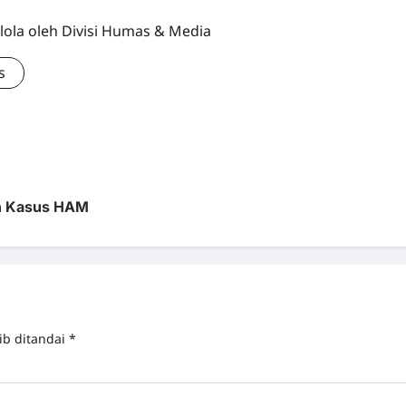
lola oleh Divisi Humas & Media
s
an Kasus HAM
ib ditandai
*