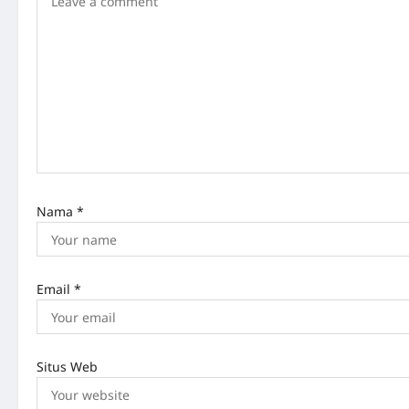
i
g
a
t
i
o
n
Nama
*
Email
*
Situs Web