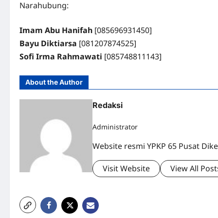
Narahubung:
Imam Abu Hanifah
[085696931450]
Bayu Diktiarsa
[081207874525]
Sofi Irma Rahmawati
[085748811143]
About the Author
Redaksi
Administrator
Website resmi YPKP 65 Pusat Dike
Visit Website
View All Post