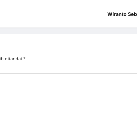
Wiranto Seb
ib ditandai
*