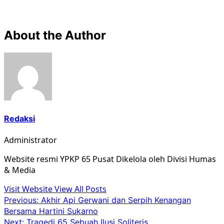
About the Author
Redaksi
Administrator
Website resmi YPKP 65 Pusat Dikelola oleh Divisi Humas
& Media
Visit Website
View All Posts
Post
Previous:
Akhir Api Gerwani dan Serpih Kenangan
Bersama Hartini Sukarno
navigation
Next:
Tragedi 65 Sebuah Ilusi Soliteris