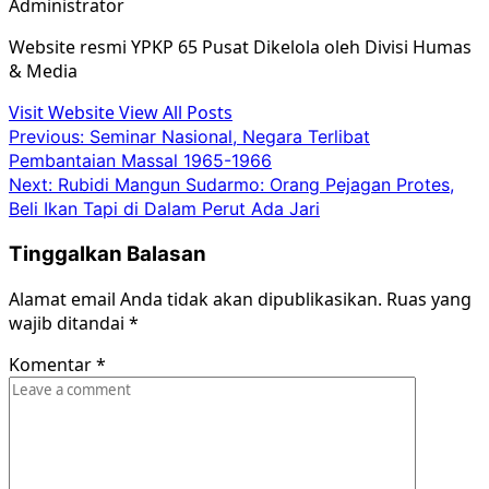
Administrator
Website resmi YPKP 65 Pusat Dikelola oleh Divisi Humas
& Media
Visit Website
View All Posts
Post
Previous:
Seminar Nasional, Negara Terlibat
Pembantaian Massal 1965-1966
navigation
Next:
Rubidi Mangun Sudarmo: Orang Pejagan Protes,
Beli Ikan Tapi di Dalam Perut Ada Jari
Tinggalkan Balasan
Alamat email Anda tidak akan dipublikasikan.
Ruas yang
wajib ditandai
*
Komentar
*