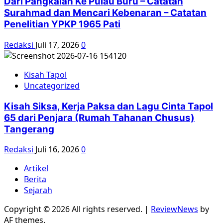
Dari Pangkalan Ke Pulau Buru – Catatan
Surahmad dan Mencari Kebenaran – Catatan
Penelitian YPKP 1965 Pati
Redaksi
Juli 17, 2026
0
Kisah Tapol
Uncategorized
Kisah Siksa, Kerja Paksa dan Lagu Cinta Tapol
65 dari Penjara (Rumah Tahanan Chusus)
Tangerang
Redaksi
Juli 16, 2026
0
Artikel
Berita
Sejarah
Copyright © 2026 All rights reserved.
|
ReviewNews
by
AF themes.