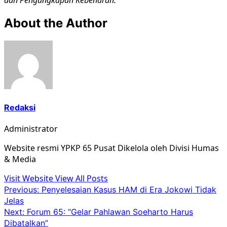
About the Author
Redaksi
Administrator
Website resmi YPKP 65 Pusat Dikelola oleh Divisi Humas
& Media
Visit Website
View All Posts
Post
Previous:
Penyelesaian Kasus HAM di Era Jokowi Tidak
Jelas
navigation
Next:
Forum 65: “Gelar Pahlawan Soeharto Harus
Dibatalkan”