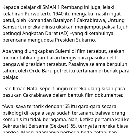
Kepada pelajar di SMAN 1 Rembang ini juga, lelaki
kelahiran Purwokerto 1940 itu mengaku masih ingat
betul, oleh Komandan Batalyon I Cakrabirawa, Untung
Samsuri, mereka diinstruksikan menjemput paksa tujuh
petinggi Angkatan Darat (AD) –yang diketahuinya
berencana mengudeta Presiden Sukarno.
Apa yang diungkapkan Sulemi di film tersebut, seakan
mementahkan gambaran bengis para pasukan elit
pengawal presiden tersebut. Pasalnya selama berpuluh
tahun, oleh Orde Baru potret itu tertanam di benak para
pelajar.
Dan Ilman Nafai seperti ingin mereka ulang kisah para
pasukan Cakrabirawa dalam bentuk film dokumenter.
“Awal saya tertarik dengan ’65 itu gara-gara secara
psikologi di kepala saya sudah tertanam, bahwa orang
komunis itu tidak beragama. Nah, ketika pertama kali ke
Sekretariat Bersama (Sekber) ’65, ternyata mereka biasa
berdoa. Meski agamanya berbeda-beda, tetapi kan