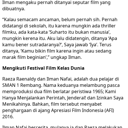
Ilman mengaku pernah ditanyai seputar film yang
dibuatnya.
“Kalau semacam ancaman, belum pernah sih. Pernah
didatangi di sekolah, itu karena mungkin ada thriller
filmku, ada kata-kata ‘Suharto itu bukan manusia’,
mungkin kerena itu. Aku lalu didatengin, ditanya ‘Apa
kamu bener sutradaranya?’, Saya jawab ‘Iya’. Terus
ditanya, ‘Kamu bikin film karena ingin atau sedang
marak film beginian’,” ungkap Ilman.
Mengikuti Festival Film Kelas Dunia
Raeza Raenaldy dan Ilman Nafai, adalah dua pelajar di
SMAN 1 Rembang. Nama keduanya melambung pasca
memproduksi dua film berlatar peristiwa 1965; Kami
Hanya Menjalankan Perintah, Jenderal! dan Izinkan Saya
Menikahinya. Bahkan, film tersebut menyabet
penghargaan di ajang Apresiasi Film Indonesia (AFI)
2016.
Ilman Nafai bercerita, mulanya ia dan Raeza melakukan