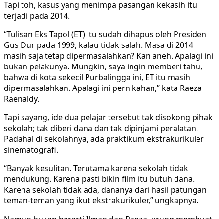
Tapi toh, kasus yang menimpa pasangan kekasih itu
terjadi pada 2014.
“Tulisan Eks Tapol (ET) itu sudah dihapus oleh Presiden
Gus Dur pada 1999, kalau tidak salah. Masa di 2014
masih saja tetap dipermasalahkan? Kan aneh. Apalagi ini
bukan pelakunya. Mungkin, saya ingin memberi tahu,
bahwa di kota sekecil Purbalingga ini, ET itu masih
dipermasalahkan. Apalagi ini pernikahan,” kata Raeza
Raenaldy.
Tapi sayang, ide dua pelajar tersebut tak disokong pihak
sekolah; tak diberi dana dan tak dipinjami peralatan.
Padahal di sekolahnya, ada praktikum ekstrakurikuler
sinematografi.
“Banyak kesulitan. Terutama karena sekolah tidak
mendukung. Karena pasti bikin film itu butuh dana.
Karena sekolah tidak ada, dananya dari hasil patungan
teman-teman yang ikut ekstrakurikuler,” ungkapnya.
Namun bukan berarti Ilman dan Raeza, urung membuat