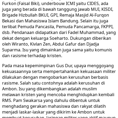
Furkon (Faisal Biki), underbouw ICMI yaitu CIDES, ada
juga yang berada di bawah tanggung jawab MUI, KISDI,
Brigade Hizbullah BKUI, GPI, Remaja Masjid Al-Furqon
Bekasi dan Mahasiswa Islam Bandung. Selain itu juga
terlibat Pemuda Pancasila, Pemuda Pancamarga, FKPPI,
dsb. Pendanaan didapatkan dari Fadel Muhammad, yang
dekat dengan keluarga Soeharto. Dukungan diberikan
oleh Wiranto, Kivlan Zen, Abdul Gafur dan Djadja
Suparma. Isu yang dimainkan juga sama yaitu komunis
dan rasisme terhadap kristen.
Pada masa kepemimpinan Gus Dur, upaya menggoyang
kekuasaannya serta mempertahankan kekuasaan militer
dilakukan dengan mengobarkan kerusuhan berbasis
rasisme. Salah satu contohnya adalah kerusuhan di
Ambon. Isu yang dikembangkan adalah muslim
melawan kristen yang mencoba menghidupkan kembali
RMS. Pam Swakarsa yang dahulu dibentuk untuk
menghadang gerakan mahasiswa dan rakyat dilatih
menjadi laskar-laskar yang dikirim ke Ambon untuk
membuat kerusuhan. Jaringan militer yang aktif maupun