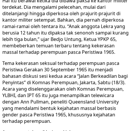
Hal itu berawal ketika dia dibawa paksa ke kantor militer
terdekat. Dia mengalami pelecehan, mulai dari
ditelanjangi hingga diperkosa oleh prajurit-prajurit di
kantor militer setempat. Bahkan, dia pernah diperkosa
ramai-ramai oleh tentara itu. “Anak anggota Lekra yang
berusia 12 tahun itu dipaksa tak senonoh sampai kurang
lebih tiga bulan,” ujar Bedjo Untung, Ketua YPKP 65,
membeberkan temuan terbaru tentang kekerasan
massal terhadap perempuan pasca Peristiwa 1965.
Tema kekerasan seksual terhadap perempuan pasca
Peristiwa Gerakan 30 September 1965 itu menjadi
bahasan diskusi sesi kedua acara “Jalan Berkeadilan bagi
Penyintas” di Komnas Perempuan, Jakarta, Sabtu (18/3).
Acara yang diselenggarakan oleh Komnas Perempuan,
YLBHI, dan IPT 65 itu juga menampilkan telewicara
dengan Ann Pullman, peneliti Queensland University
yang mendalami bentuk kejahatan massal berbasis
gender pasca Peristiwa 1965, khususnya kejahatan
terhadap perempuan.