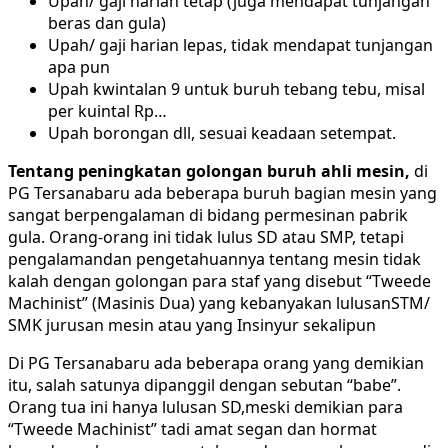
Upah/ gaji harian tetap (juga mendapat tunjangan
beras dan gula)
Upah/ gaji harian lepas, tidak mendapat tunjangan
apa pun
Upah kwintalan 9 untuk buruh tebang tebu, misal
per kuintal Rp…
Upah borongan dll, sesuai keadaan setempat.
Tentang peningkatan golongan buruh ahli mesin,
di
PG Tersanabaru ada beberapa buruh bagian mesin yang
sangat berpengalaman di bidang permesinan pabrik
gula. Orang-orang ini tidak lulus SD atau SMP, tetapi
pengalamandan pengetahuannya tentang mesin tidak
kalah dengan golongan para staf yang disebut “Tweede
Machinist” (Masinis Dua) yang kebanyakan lulusanSTM/
SMK jurusan mesin atau yang Insinyur sekalipun
Di PG Tersanabaru ada beberapa orang yang demikian
itu, salah satunya dipanggil dengan sebutan “babe”.
Orang tua ini hanya lulusan SD,meski demikian para
“Tweede Machinist” tadi amat segan dan hormat