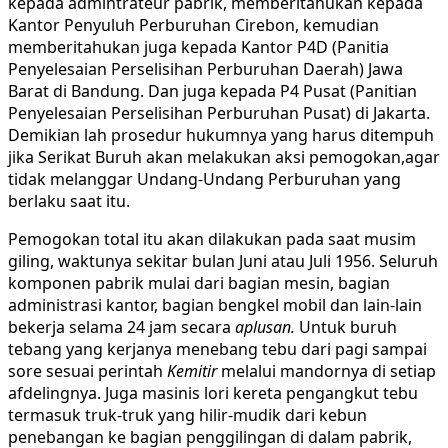
kepada admintrateur pabrik, memberitahukan kepada
Kantor Penyuluh Perburuhan Cirebon, kemudian
memberitahukan juga kepada Kantor P4D (Panitia
Penyelesaian Perselisihan Perburuhan Daerah) Jawa
Barat di Bandung. Dan juga kepada P4 Pusat (Panitian
Penyelesaian Perselisihan Perburuhan Pusat) di Jakarta.
Demikian lah prosedur hukumnya yang harus ditempuh
jika Serikat Buruh akan melakukan aksi pemogokan,agar
tidak melanggar Undang-Undang Perburuhan yang
berlaku saat itu.
Pemogokan total itu akan dilakukan pada saat musim
giling, waktunya sekitar bulan Juni atau Juli 1956. Seluruh
komponen pabrik mulai dari bagian mesin, bagian
administrasi kantor, bagian bengkel mobil dan lain-lain
bekerja selama 24 jam secara
aplusan.
Untuk buruh
tebang yang kerjanya menebang tebu dari pagi sampai
sore sesuai perintah
Kemitir
melalui mandornya di setiap
afdelingnya. Juga masinis lori kereta pengangkut tebu
termasuk truk-truk yang hilir-mudik dari kebun
penebangan ke bagian penggilingan di dalam pabrik,