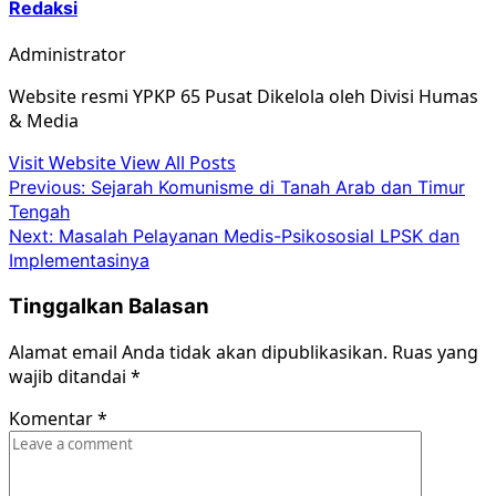
Redaksi
Administrator
Website resmi YPKP 65 Pusat Dikelola oleh Divisi Humas
& Media
Visit Website
View All Posts
Post
Previous:
Sejarah Komunisme di Tanah Arab dan Timur
Tengah
navigation
Next:
Masalah Pelayanan Medis-Psikososial LPSK dan
Implementasinya
Tinggalkan Balasan
Alamat email Anda tidak akan dipublikasikan.
Ruas yang
wajib ditandai
*
Komentar
*