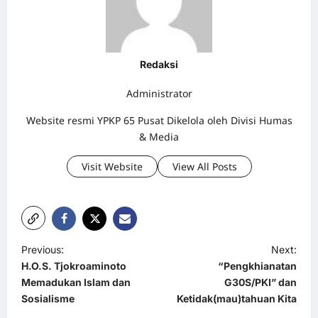
Redaksi
Administrator
Website resmi YPKP 65 Pusat Dikelola oleh Divisi Humas
& Media
Visit Website
View All Posts
P
Previous:
Next:
H.O.S. Tjokroaminoto
“Pengkhianatan
o
Memadukan Islam dan
G30S/PKI” dan
s
Sosialisme
Ketidak(mau)tahuan Kita
t