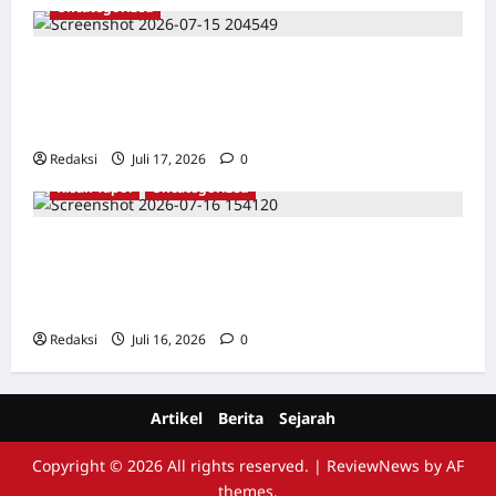
Uncategorized
Dari Pangkalan Ke Pulau Buru – Catatan
Surahmad dan Mencari Kebenaran – Catatan
Penelitian YPKP 1965 Pati
Redaksi
Juli 17, 2026
0
Kisah Tapol
Uncategorized
Kisah Siksa, Kerja Paksa dan Lagu Cinta
Tapol 65 dari Penjara (Rumah Tahanan
Chusus) Tangerang
Redaksi
Juli 16, 2026
0
Artikel
Berita
Sejarah
Copyright © 2026 All rights reserved.
|
ReviewNews
by AF
themes.