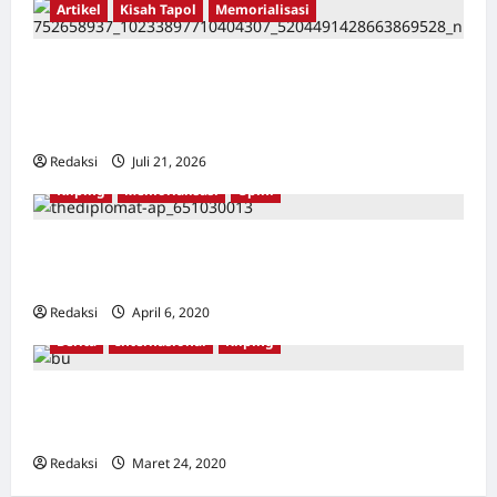
Artikel
Kisah Tapol
Memorialisasi
TAPOL 65 PAHLAWAN YANG DIHINAKAN DI
BALIK ARSITEKTUR GOR MAULANA YUSUF
SERANG, BANTEN
Redaksi
Juli 21, 2026
0
Kliping
Memorialisasi
Opini
Bayangan Suharto Masih Tersisa di Museum
Indonesia
Redaksi
April 6, 2020
0
Berita
Internasional
Kliping
Korban pembersihan anti-komunis Indonesia
memenangkan Hadiah Gwangju
Redaksi
Maret 24, 2020
0