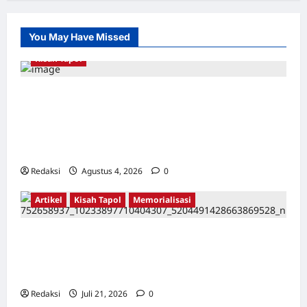
You May Have Missed
Kisah Tapol
Kerja Paksa Tapol 1965 di Banten: Dari Jalan
Lintas Kabupaten, Irigasi Cirata, GOR
Maulana Yusuf Serang, Kawasan Wisata
Karang Bolong Hingga Proyek Sawah Luhur
Redaksi
Agustus 4, 2026
0
Artikel
Kisah Tapol
Memorialisasi
TAPOL 65 PAHLAWAN YANG DIHINAKAN DI
BALIK ARSITEKTUR GOR MAULANA YUSUF
SERANG, BANTEN
Redaksi
Juli 21, 2026
0