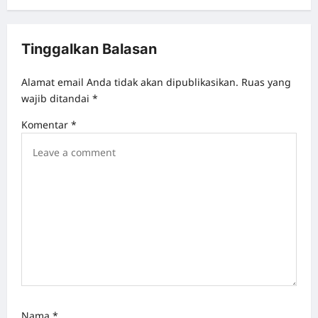
n
a
Tinggalkan Balasan
v
Alamat email Anda tidak akan dipublikasikan.
Ruas yang
i
wajib ditandai
*
g
Komentar
*
a
t
i
o
n
Nama
*