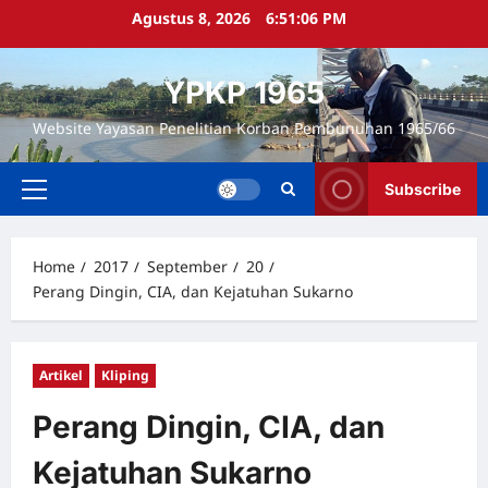
Skip
Agustus 8, 2026
6:51:07 PM
to
content
YPKP 1965
Website Yayasan Penelitian Korban Pembunuhan 1965/66
Subscribe
Primary
Menu
Home
2017
September
20
Perang Dingin, CIA, dan Kejatuhan Sukarno
Artikel
Kliping
Perang Dingin, CIA, dan
Kejatuhan Sukarno