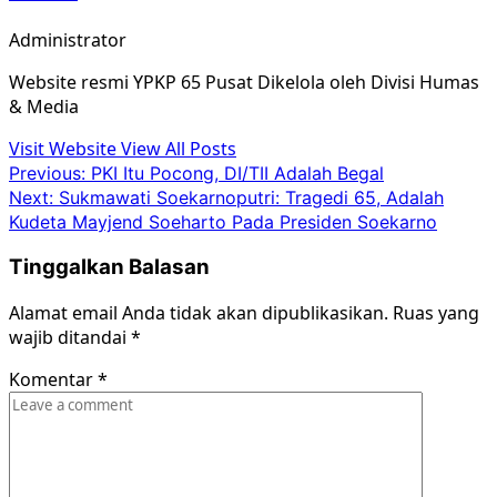
Administrator
Website resmi YPKP 65 Pusat Dikelola oleh Divisi Humas
& Media
Visit Website
View All Posts
Post
Previous:
PKI Itu Pocong, DI/TII Adalah Begal
Next:
Sukmawati Soekarnoputri: Tragedi 65, Adalah
navigation
Kudeta Mayjend Soeharto Pada Presiden Soekarno
Tinggalkan Balasan
Alamat email Anda tidak akan dipublikasikan.
Ruas yang
wajib ditandai
*
Komentar
*