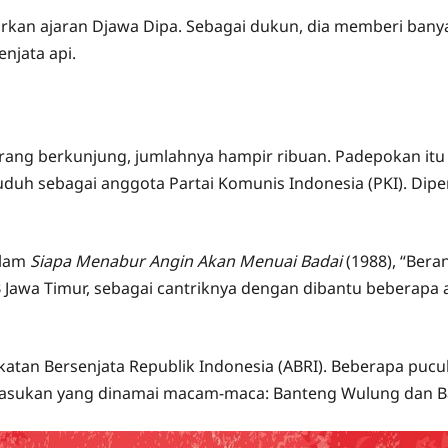
arkan ajaran Djawa Dipa. Sebagai dukun, dia memberi banya
njata api.
orang berkunjung, jumlahnya hampir ribuan. Padepokan it
duh sebagai anggota Partai Komunis Indonesia (PKI). Dip
alam
Siapa Menabur Angin Akan Menuai Badai
(1988), “Ber
wa Timur, sebagai cantriknya dengan dibantu beberapa an
tan Bersenjata Republik Indonesia (ABRI). Beberapa pucuk
pasukan yang dinamai macam-maca: Banteng Wulung dan B