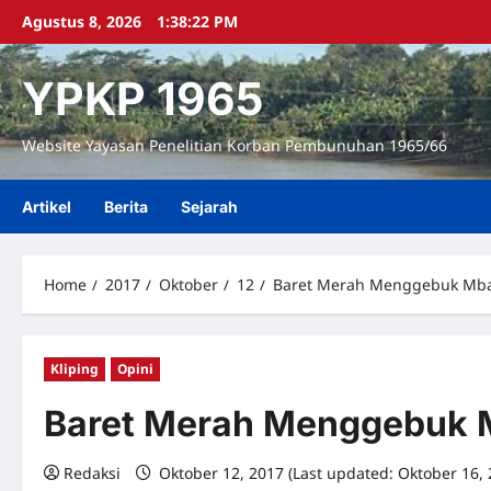
Skip
Agustus 8, 2026
1:38:23 PM
to
content
YPKP 1965
Website Yayasan Penelitian Korban Pembunuhan 1965/66
Artikel
Berita
Sejarah
Home
2017
Oktober
12
Baret Merah Menggebuk Mb
Kliping
Opini
Baret Merah Menggebuk 
Redaksi
Oktober 12, 2017 (Last updated: Oktober 16,