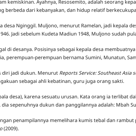
alam kemiskinan. Ayahnya, Resosemito, adalah seorang kepa
yang berbeda dari kebanyakan, dan hidup relatif berkecukup
a desa Nginggil. Muljono, menurut Ramelan, jadi kepala des
tar1946. Jadi sebelum Kudeta Madiun 1948, Muljono sudah p
ggal di desanya. Posisinya sebagai kepala desa membuatny
usia, perempuan-perempuan bernama Sumini, Munatun, Samid
s diri jadi dukun. Menurut
Reports Service: Southeast Asia s
akuan sebagai ahli kebatinan, guru juga orang sakti.
ala desa), karena sesuatu urusan. Kata orang ia terlibat 
2, dia sepenuhnya dukun dan panggilannya adalah: Mbah Su
dengan penampilannya memelihara kumis tebal dan rambut 
o
(2009).