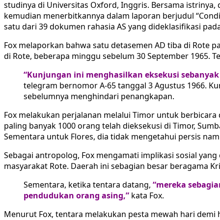
studinya di Universitas Oxford, Inggris. Bersama istriny
kemudian menerbitkannya dalam laporan berjudul “Conditi
satu dari 39 dokumen rahasia AS yang dideklasifikasi pad
Fox melaporkan bahwa satu detasemen AD tiba di Rote pad
di Rote, beberapa minggu sebelum 30 September 1965. T
“Kunjungan ini menghasilkan eksekusi sebanyak 
telegram bernomor A-65 tanggal 3 Agustus 1966. Kun
sebelumnya menghindari penangkapan.
Fox melakukan perjalanan melalui Timor untuk berbicara
paling banyak 1000 orang telah dieksekusi di Timor, Sumba
Sementara untuk Flores, dia tidak mengetahui persis nam
Sebagai antropolog, Fox mengamati implikasi sosial yang d
masyarakat Rote. Daerah ini sebagian besar beragama Kr
Sementara, ketika tentara datang,
“mereka sebagia
pendudukan orang asing,”
kata Fox.
Menurut Fox, tentara melakukan pesta mewah hari demi 