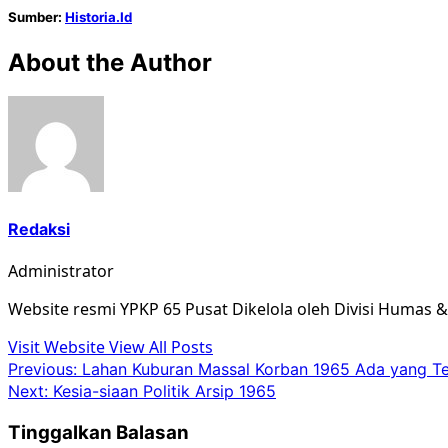
Sumber:
Historia.Id
About the Author
Redaksi
Administrator
Website resmi YPKP 65 Pusat Dikelola oleh Divisi Humas 
Visit Website
View All Posts
Post
Previous:
Lahan Kuburan Massal Korban 1965 Ada yang Te
Next:
Kesia-siaan Politik Arsip 1965
navigation
Tinggalkan Balasan