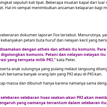
ngkat sepuluh kali lipat. Beberapa muatan kapal dari luar
git. Hal ini sempat menimbulkan ancaman kelaparan bagi 
 kebenaran dokumen laporan Fox tersebut. Menurutnya, yan
ebanyakan petani buta huruf dan nelayan kecil yang berla
samakan dengan atheis dan atheis itu komunis. Para a
digolongkan komunis. Petani dan nelayan-nelayan itu 
si yang ternyata milik PKI,”
kata Peter.
erta anak sulungnya yang pulang melaut langsung ditang
unuh bersama banyak orang lain yang PKI atau di-PKI-kan.
kap massa dan dibunuh hanya karena namanya sama dengan 
ena selebaran-selebaran hoax seakan-akan PKI akan mem
pengaruh yang namanya tercantum dalam selebaran itu