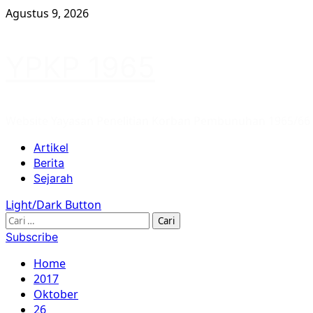
Skip
Agustus 9, 2026
to
content
YPKP 1965
Website Yayasan Penelitian Korban Pembunuhan 1965/66
Primary
Artikel
Menu
Berita
Sejarah
Light/Dark Button
Cari
untuk:
Subscribe
Home
2017
Oktober
26