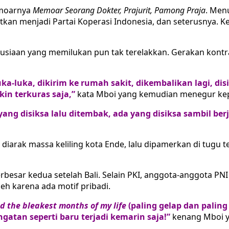
emoarnya
Memoar Seorang Dokter, Prajurit, Pamong Praja
. Menu
kan menjadi Partai Koperasi Indonesia, dan seterusnya. Ke
anusiaan yang memilukan pun tak terelakkan. Gerakan kontra
a-luka, dikirim ke rumah sakit, dikembalikan lagi, disi
kin terkuras saja,”
kata Mboi yang kemudian menegur kep
yang disiksa lalu ditembak, ada yang disiksa sambil be
iarak massa keliling kota Ende, lalu dipamerkan di tugu 
rbesar kedua setelah Bali. Selain PKI, anggota-anggota PN
leh karena ada motif pribadi.
d the bleakest months of my life
(paling gelap dan palin
gatan seperti baru terjadi kemarin saja!”
kenang Mboi y