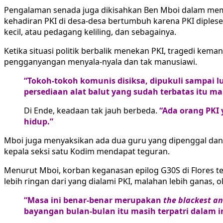
Pengalaman senada juga dikisahkan Ben Mboi dalam m
kehadiran PKI di desa-desa bertumbuh karena PKI dipleset
kecil, atau pedagang keliling, dan sebagainya.
Ketika situasi politik berbalik menekan PKI, tragedi kem
pengganyangan menyala-nyala dan tak manusiawi.
“Tokoh-tokoh komunis disiksa, dipukuli sampai luk
persediaan alat balut yang sudah terbatas itu ma
Di Ende, keadaan tak jauh berbeda.
“Ada orang PKI 
hidup.”
Mboi juga menyaksikan ada dua guru yang dipenggal dan d
kepala seksi satu Kodim mendapat teguran.
Menurut Mboi, korban keganasan epilog G30S di Flores te
lebih ringan dari yang dialami PKI, malahan lebih ganas, o
“Masa ini benar-benar merupakan
the blackest an
bayangan bulan-bulan itu masih terpatri dalam in