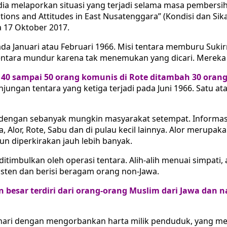
a, dia melaporkan situasi yang terjadi selama masa pember
ons and Attitudes in East Nusatenggara” (Kondisi dan Sika
a 17 Oktober 2017.
a Januari atau Februari 1966. Misi tentara memburu Sukir
entara mundur karena tak menemukan yang dicari. Mereka 
40 sampai 50 orang komunis di Rote ditambah 30 orang 
jungan tentara yang ketiga terjadi pada Juni 1966. Satu a
 dengan sebanyak mungkin masyarakat setempat. Informasi
, Alor, Rote, Sabu dan di pulau kecil lainnya. Alor merupak
un diperkirakan jauh lebih banyak.
itimbulkan oleh operasi tentara. Alih-alih menuai simpati,
isten dan berisi beragam orang non-Jawa.
n besar terdiri dari orang-orang Muslim dari Jawa da
hari dengan mengorbankan harta milik penduduk, yang men