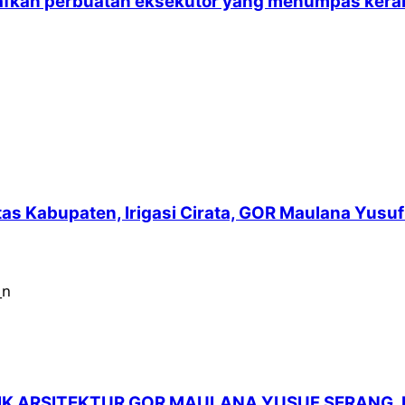
emaafkan perbuatan eksekutor yang menumpas ke
intas Kabupaten, Irigasi Cirata, GOR Maulana Yu
LIK ARSITEKTUR GOR MAULANA YUSUF SERANG,