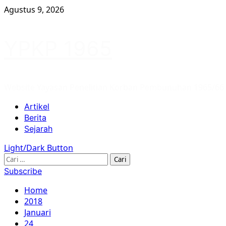
Skip
Agustus 9, 2026
to
content
YPKP 1965
Website Yayasan Penelitian Korban Pembunuhan 1965/66
Primary
Artikel
Menu
Berita
Sejarah
Light/Dark Button
Cari
untuk:
Subscribe
Home
2018
Januari
24