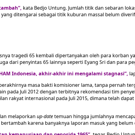
rtambah”,
kata Bedjo Untung. Jumlah titik dan sebaran loka
 yang ditengarai sebagai titik kuburan massal belum diver
nya tragedi 65 kembali dipertanyakan oleh para korban y
ga dari penyintas 65 lainnya seperti Eyang Sri dan para peg
M Indonesia, akhir-akhir ini mengalami stagnasi”,
la
rakhirnya masa bakti komisioner lama, tanpa pernah te
ain pada Juli 2012 dengan terbitnya rekomendasi tim penye
an rakyat internasional pada Juli 2015, dimana telah dapa
a dan melaporkan
up-date
temuan hingga jumlahnya mencapai
erus bertambah karena banyaknya laporan masuk yang belum 
hatan kemanusiaan dan genosida 1965”,
tegas Bedjo Untun