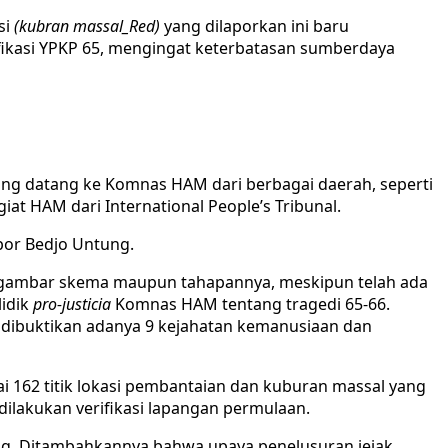
si
(kubran massal_Red)
yang dilaporkan ini baru
ifikasi YPKP 65, mengingat keterbatasan sumberdaya
ang datang ke Komnas HAM dari berbagai daerah, seperti
iat HAM dari International People’s Tribunal.
por Bedjo Untung.
rgambar skema maupun tahapannya, meskipun telah ada
lidik
pro-justicia
Komnas HAM tentang tragedi 65-66.
t dibuktikan adanya 9 kejahatan kemanusiaan dan
 162 titik lokasi pembantaian dan kuburan massal yang
dilakukan verifikasi lapangan permulaan.
g. Ditambahkannya bahwa upaya penelusuran jejak