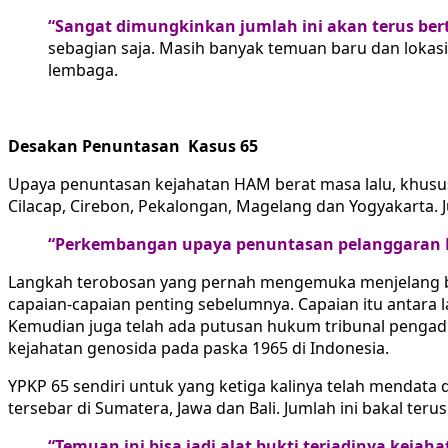
“Sangat dimungkinkan jumlah ini akan terus be
sebagian saja. Masih banyak temuan baru dan lokasi
lembaga.
Desakan Penuntasan
Kasus 65
Upaya penuntasan kejahatan HAM berat masa lalu, khusus
Cilacap, Cirebon, Pekalongan, Magelang dan Yogyakarta. Ju
“Perkembangan upaya penuntasan pelanggaran HA
Langkah terobosan yang pernah mengemuka menjelang be
capaian-capaian penting sebelumnya. Capaian itu antara l
Kemudian juga telah ada putusan hukum tribunal pengadil
kejahatan genosida pada paska 1965 di Indonesia.
YPKP 65 sendiri untuk yang ketiga kalinya telah mendat
tersebar di Sumatera, Jawa dan Bali. Jumlah ini bakal t
“Temuan ini bisa jadi alat bukti terjadinya keja