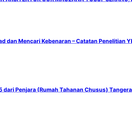
ad dan Mencari Kebenaran – Catatan Penelitian Y
 65 dari Penjara (Rumah Tahanan Chusus) Tanger