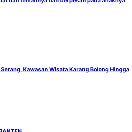
rabat dan temannya dan berpesan pada anaknya
suf Serang, Kawasan Wisata Karang Bolong Hingga
 BANTEN