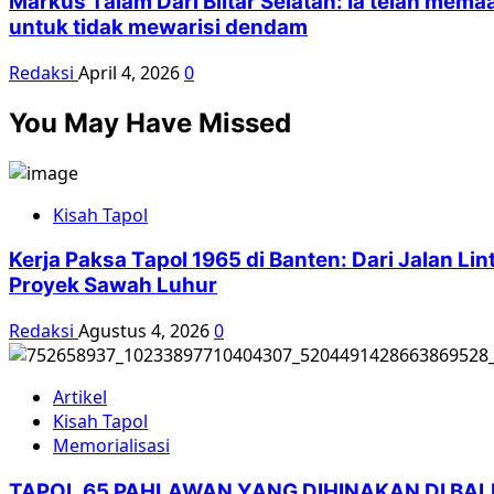
Markus Talam Dari Blitar Selatan: Ia telah m
untuk tidak mewarisi dendam
Redaksi
April 4, 2026
0
You May Have Missed
Kisah Tapol
Kerja Paksa Tapol 1965 di Banten: Dari Jalan L
Proyek Sawah Luhur
Redaksi
Agustus 4, 2026
0
Artikel
Kisah Tapol
Memorialisasi
TAPOL 65 PAHLAWAN YANG DIHINAKAN DI BA