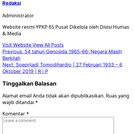
Redaksi
Administrator
Website resmi YPKP 65 Pusat Dikelola oleh Divisi Humas
& Media
Visit Website
View All Posts
Post
Previous:
54 tahun Genosida 1965-66: Negara Masih
Berkilah
navigation
Next:
Soeprijadi Tomodihardjo | 27 Februari 1933 – 6
Oktober 2019 | R i P
Tinggalkan Balasan
Alamat email Anda tidak akan dipublikasikan.
Ruas yang
wajib ditandai
*
Komentar
*