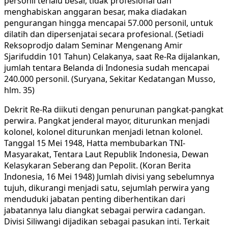
personil terlalu besar, tidak profesional dan
menghabiskan anggaran besar, maka diadakan
pengurangan hingga mencapai 57.000 personil, untuk
dilatih dan dipersenjatai secara profesional. (Setiadi
Reksoprodjo dalam Seminar Mengenang Amir
Sjarifuddin 101 Tahun) Celakanya, saat Re-Ra dijalankan,
jumlah tentara Belanda di Indonesia sudah mencapai
240.000 personil. (Suryana, Sekitar Kedatangan Musso,
hlm. 35)
Dekrit Re-Ra diikuti dengan penurunan pangkat-pangkat
perwira. Pangkat jenderal mayor, diturunkan menjadi
kolonel, kolonel diturunkan menjadi letnan kolonel.
Tanggal 15 Mei 1948, Hatta membubarkan TNI-
Masyarakat, Tentara Laut Republik Indonesia, Dewan
Kelasykaran Seberang dan Pepolit. (Koran Berita
Indonesia, 16 Mei 1948) Jumlah divisi yang sebelumnya
tujuh, dikurangi menjadi satu, sejumlah perwira yang
menduduki jabatan penting diberhentikan dari
jabatannya lalu diangkat sebagai perwira cadangan.
Divisi Siliwangi dijadikan sebagai pasukan inti. Terkait