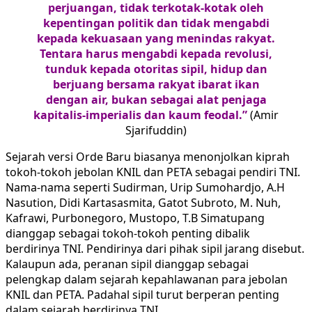
perjuangan, tidak terkotak-kotak oleh
kepentingan politik dan tidak mengabdi
kepada kekuasaan yang menindas rakyat.
Tentara harus mengabdi kepada revolusi,
tunduk kepada otoritas sipil, hidup dan
berjuang bersama rakyat ibarat ikan
dengan air, bukan sebagai alat penjaga
kapitalis-imperialis dan kaum feodal.”
(Amir
Sjarifuddin)
Sejarah versi Orde Baru biasanya menonjolkan kiprah
tokoh-tokoh jebolan KNIL dan PETA sebagai pendiri TNI.
Nama-nama seperti Sudirman, Urip Sumohardjo, A.H
Nasution, Didi Kartasasmita, Gatot Subroto, M. Nuh,
Kafrawi, Purbonegoro, Mustopo, T.B Simatupang
dianggap sebagai tokoh-tokoh penting dibalik
berdirinya TNI. Pendirinya dari pihak sipil jarang disebut.
Kalaupun ada, peranan sipil dianggap sebagai
pelengkap dalam sejarah kepahlawanan para jebolan
KNIL dan PETA. Padahal sipil turut berperan penting
dalam sejarah berdirinya TNI.