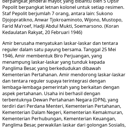
berpangkat jenderal mayor, yang dibantu oleh 5 Opsir
Pepolit berpangkat letnan kolonel untuk setiap resimen.
Staf Pepolit berjumlah 7 orang, antara lain: Sukono
Djojopratikno, Anwar Tjokroaminoto, Wijono, Mustopo,
Farid Ma’roef, Hadji Abdul Mukti, Soemarsono. (Koran
Kedaulatan Rakyat, 20 Februari 1946)
Amir berusaha menyatukan laskar-laskar dan tentara
reguler dalam satu payung bersama. Tanggal 25 Mei
1946, Amir membentuk Biro Perjuangan, yang
menampung laskar-laskar yang tunduk kepada
Panglima Besar, yang berkedudukan dibawah
Kementerian Pertahanan. Amir mendorong laskar-laskar
dan tentara reguler supaya terintegrasi dengan
lembaga-lembaga pemerintah yang berkaitan dengan
aspek pertahanan. Usaha ini berhasil dengan
terbentuknya Dewan Pertahanan Negara (DPN), yang
terdiri dari Perdana Menteri, Kementerian Pertahanan,
Kementerian Dalam Negeri, Kementerian Kemakmuran,
Kementerian Perhubungan, Kementerian Keuangan,
Panglima Besar, perwakilan laskar dari golongan Sosialis,