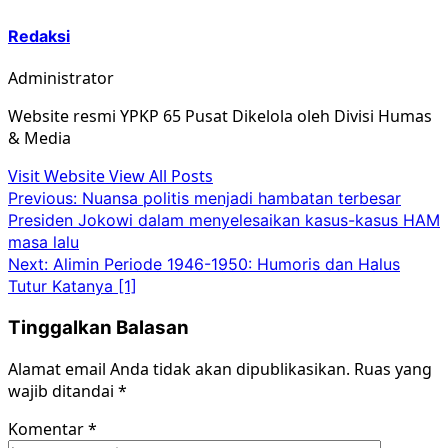
Redaksi
Administrator
Website resmi YPKP 65 Pusat Dikelola oleh Divisi Humas
& Media
Visit Website
View All Posts
Post
Previous:
Nuansa politis menjadi hambatan terbesar
Presiden Jokowi dalam menyelesaikan kasus-kasus HAM
navigation
masa lalu
Next:
Alimin Periode 1946-1950: Humoris dan Halus
Tutur Katanya [1]
Tinggalkan Balasan
Alamat email Anda tidak akan dipublikasikan.
Ruas yang
wajib ditandai
*
Komentar
*