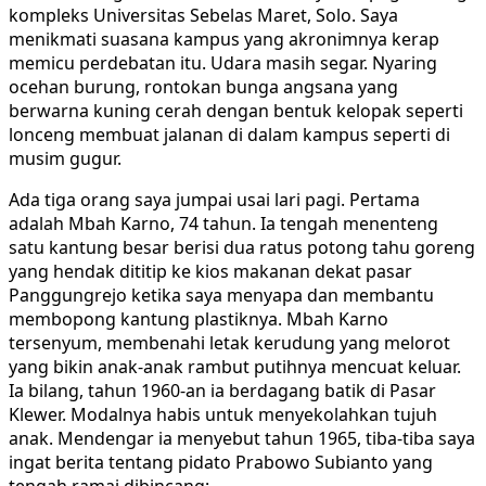
kompleks Universitas Sebelas Maret, Solo. Saya
menikmati suasana kampus yang akronimnya kerap
memicu perdebatan itu. Udara masih segar. Nyaring
ocehan burung, rontokan bunga angsana yang
berwarna kuning cerah dengan bentuk kelopak seperti
lonceng membuat jalanan di dalam kampus seperti di
musim gugur.
Ada tiga orang saya jumpai usai lari pagi. Pertama
adalah Mbah Karno, 74 tahun. Ia tengah menenteng
satu kantung besar berisi dua ratus potong tahu goreng
yang hendak dititip ke kios makanan dekat pasar
Panggungrejo ketika saya menyapa dan membantu
membopong kantung plastiknya. Mbah Karno
tersenyum, membenahi letak kerudung yang melorot
yang bikin anak-anak rambut putihnya mencuat keluar.
Ia bilang, tahun 1960-an ia berdagang batik di Pasar
Klewer. Modalnya habis untuk menyekolahkan tujuh
anak. Mendengar ia menyebut tahun 1965, tiba-tiba saya
ingat berita tentang pidato Prabowo Subianto yang
tengah ramai dibincang: