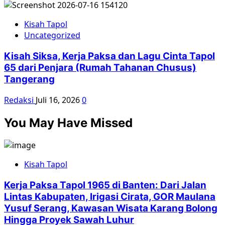
Kisah Tapol
Uncategorized
Kisah Siksa, Kerja Paksa dan Lagu Cinta Tapol
65 dari Penjara (Rumah Tahanan Chusus)
Tangerang
Redaksi
Juli 16, 2026
0
You May Have Missed
Kisah Tapol
Kerja Paksa Tapol 1965 di Banten: Dari Jalan
Lintas Kabupaten, Irigasi Cirata, GOR Maulana
Yusuf Serang, Kawasan Wisata Karang Bolong
Hingga Proyek Sawah Luhur