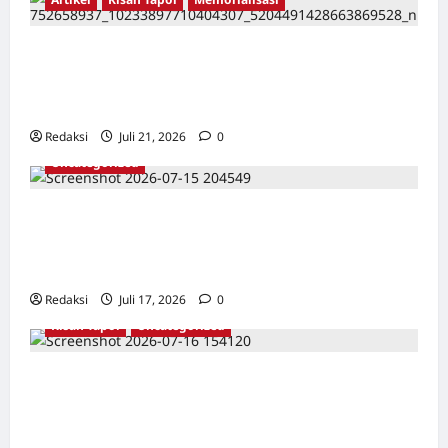
TAPOL 65 PAHLAWAN YANG DIHINAKAN DI
BALIK ARSITEKTUR GOR MAULANA YUSUF
SERANG, BANTEN
Redaksi
Juli 21, 2026
0
Uncategorized
Dari Pangkalan Ke Pulau Buru – Catatan
Surahmad dan Mencari Kebenaran – Catatan
Penelitian YPKP 1965 Pati
Redaksi
Juli 17, 2026
0
Kisah Tapol
Uncategorized
Kisah Siksa, Kerja Paksa dan Lagu Cinta
Tapol 65 dari Penjara (Rumah Tahanan
Chusus) Tangerang