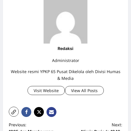
Redaksi
Administrator
Website resmi YPKP 65 Pusat Dikelola oleh Divisi Humas
& Media
Visit Website
View All Posts
P
Previous:
Next: