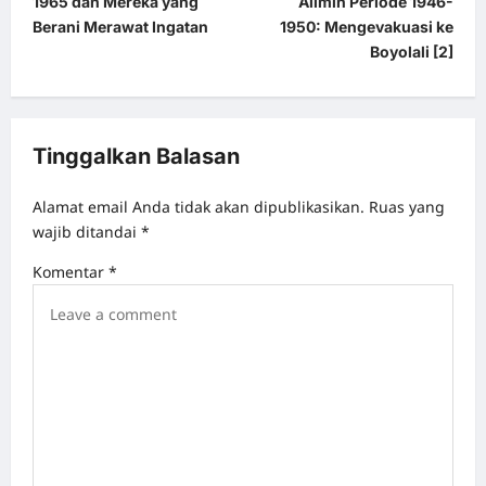
1965 dan Mereka yang
Alimin Periode 1946-
o
Berani Merawat Ingatan
1950: Mengevakuasi ke
s
Boyolali [2]
t
n
a
Tinggalkan Balasan
v
Alamat email Anda tidak akan dipublikasikan.
Ruas yang
i
wajib ditandai
*
g
Komentar
*
a
t
i
o
n