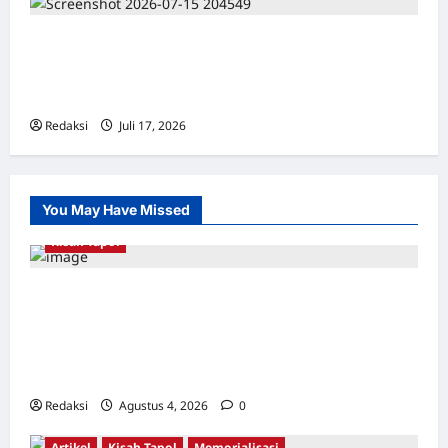
Dari Pangkalan Ke Pulau Buru – Catatan
Surahmad dan Mencari Kebenaran – Catatan
Penelitian YPKP 1965 Pati
Redaksi
Juli 17, 2026
0
You May Have Missed
Kisah Tapol
Kerja Paksa Tapol 1965 di Banten: Dari Jalan
Lintas Kabupaten, Irigasi Cirata, GOR
Maulana Yusuf Serang, Kawasan Wisata
Karang Bolong Hingga Proyek Sawah Luhur
Redaksi
Agustus 4, 2026
0
Artikel
Kisah Tapol
Memorialisasi