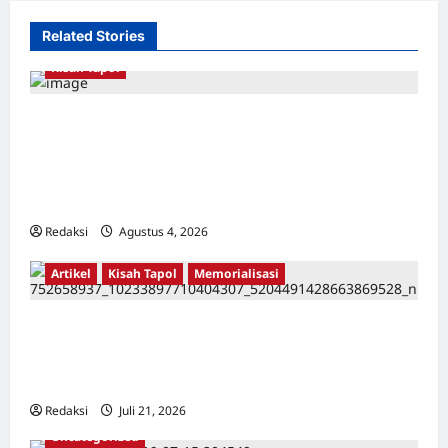
Related Stories
Kisah Tapol
Kerja Paksa Tapol 1965 di Banten: Dari Jalan
Lintas Kabupaten, Irigasi Cirata, GOR
Maulana Yusuf Serang, Kawasan Wisata
Karang Bolong Hingga Proyek Sawah Luhur
Redaksi
Agustus 4, 2026
0
Artikel
Kisah Tapol
Memorialisasi
TAPOL 65 PAHLAWAN YANG DIHINAKAN DI
BALIK ARSITEKTUR GOR MAULANA YUSUF
SERANG, BANTEN
Redaksi
Juli 21, 2026
0
Uncategorized