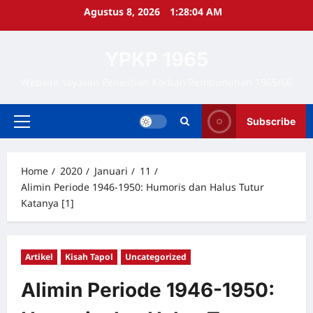
Skip
Agustus 8, 2026
1:28:05 AM
to
content
YPKP 1965
Website Yayasan Penelitian Korban Pembunuhan 1965/66
Subscribe
Primary
Menu
Home
2020
Januari
11
Alimin Periode 1946-1950: Humoris dan Halus Tutur
Katanya [1]
Artikel
Kisah Tapol
Uncategorized
Alimin Periode 1946-1950: