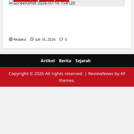
Kisah Siksa, Kerja Paksa dan Lagu Cinta
Tapol 65 dari Penjara (Rumah Tahanan
Chusus) Tangerang
Redaksi
Juli 16, 2026
0
Artikel
Berita
Sejarah
Copyright © 2026 All rights reserved.
|
ReviewNews
by AF
themes.