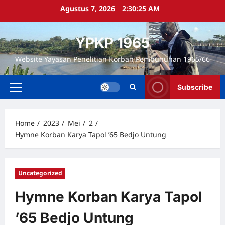
Skip
Agustus 7, 2026
2:30:26 AM
to
content
YPKP 1965
Website Yayasan Penelitian Korban Pembunuhan 1965/66
Subscribe
Primary
Menu
Home
2023
Mei
2
Hymne Korban Karya Tapol ’65 Bedjo Untung
Uncategorized
Hymne Korban Karya Tapol
’65 Bedjo Untung