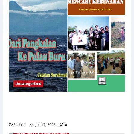
Uncategorized
Dari Pangkalan Ke Pulau Buru – Catatan
Surahmad dan Mencari Kebenaran – Catatan
Penelitian YPKP 1965 Pati
Redaksi
Juli 17, 2026
0
Kisah Tapol
Uncategorized