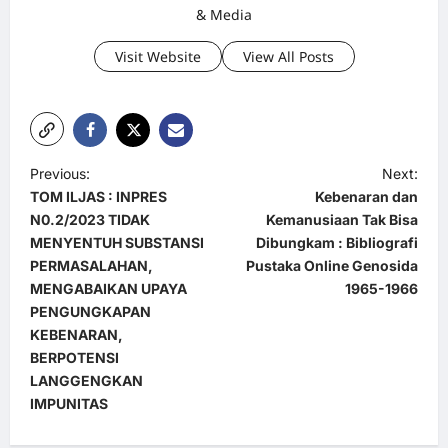
& Media
Visit Website
View All Posts
P
Previous:
Next:
TOM ILJAS : INPRES
Kebenaran dan
o
N0.2/2023 TIDAK
Kemanusiaan Tak Bisa
s
MENYENTUH SUBSTANSI
Dibungkam : Bibliografi
t
PERMASALAHAN,
Pustaka Online Genosida
MENGABAIKAN UPAYA
1965-1966
n
PENGUNGKAPAN
a
KEBENARAN,
BERPOTENSI
v
LANGGENGKAN
i
IMPUNITAS
g