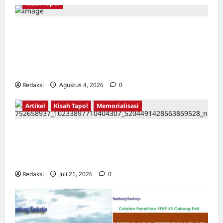
Kisah Tapol
Kerja Paksa Tapol 1965 di Banten: Dari Jalan
Lintas Kabupaten, Irigasi Cirata, GOR
Maulana Yusuf Serang, Kawasan Wisata
Karang Bolong Hingga Proyek Sawah Luhur
Redaksi
Agustus 4, 2026
0
Artikel
Kisah Tapol
Memorialisasi
TAPOL 65 PAHLAWAN YANG DIHINAKAN DI
BALIK ARSITEKTUR GOR MAULANA YUSUF
SERANG, BANTEN
Redaksi
Juli 21, 2026
0