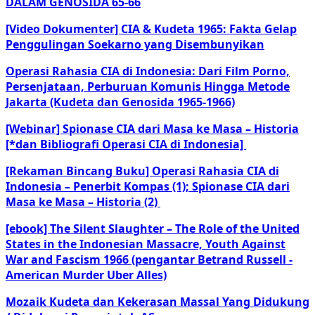
DALAM GENOSIDA 65-66
[Video Dokumenter] CIA & Kudeta 1965: Fakta Gelap
Penggulingan Soekarno yang Disembunyikan
Operasi Rahasia CIA di Indonesia: Dari Film Porno,
Persenjataan, Perburuan Komunis Hingga Metode
Jakarta (Kudeta dan Genosida 1965-1966)
[Webinar] Spionase CIA dari Masa ke Masa – Historia
[*dan Bibliografi Operasi CIA di Indonesia]
[Rekaman Bincang Buku] Operasi Rahasia CIA di
Indonesia – Penerbit Kompas (1); Spionase CIA dari
Masa ke Masa – Historia (2)
[ebook] The Silent Slaughter – The Role of the United
States in the Indonesian Massacre, Youth Against
War and Fascism 1966 (pengantar Betrand Russell -
American Murder Uber Alles)
Mozaik Kudeta dan Kekerasan Massal Yang Didukung