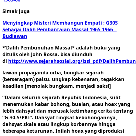
Simak juga
Menyingkap Misteri Membangun Empati : G30S
Sebagai Dalih Pembantaian Massal 1965-1966 –
Budiawan
*’Dalih Pembunuhan Massal* adalah buku yang
ditulis oleh John Rossa. bisa diunduh
di
http://www.sejarahsosial.org/issi_pdf/DalihPembu
lawan propaganda orba, bongkar sejarah
(berseragam) palsu. ungkap kebenaran, tegakkan
keadilan [menolak bungkam, menjadi saksi]
“Dalam seluruh sejarah Repubik Indonesia, sulit
menemukan kabar bohong, bualan, atau hoax yang
lebih dahsyat dan merusak ketimbang cerita tentang
“G-30-S/PKI”. Dahsyat tingkat kebohongannya,
dahsyat skala atau lingkup korbannya hingga
beberapa keturunan. Inilah hoax yang diproduksi