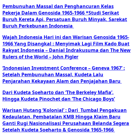
Pembunuhan Massal dan Penghancuran Kelas
Pekerja Dalam Genosida 1965-1966 *Studi Serikat
Buruh Kereta Api, Persatuan Buruh Minyak, Sarekat
Buruh Perkebunan Indonesia
Wajah Indonesia Hari ini dan Warisan Genosida 1965-
1966 Yang Disangkal : Menyimak Lagi Film Kado Buat
Rakyat Indonesia – Danial Indrakusuma dan The New
Rulers of the World – John Pigler
‘Indonesian Investment Conference – Geneva 1967’ :
Setelah Pembunuhan Massal, Kudeta Lalu
Penjarahan Kekayaan Alam dan Penjajahan Baru
Dari Kudeta Soeharto dan ‘The Berkeley Mafia’,
Hingga Kudeta Pinochet dan ‘The Chicago Boys’
Warisan Hutang ‘Kolonial’ : Dari Tumbal Pengakuan
Kedaulatan, Pembatalan KMB Hingga Klaim Baru
Ganti Rugi Nasionalisasi Perusahaan Belanda Segera
Setelah Kudeta Soeharto & Genosida 1965-1966