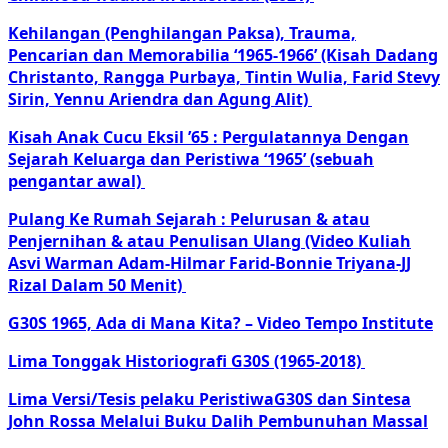
Kehilangan (Penghilangan Paksa), Trauma,
Pencarian dan Memorabilia ‘1965-1966’ (Kisah Dadang
Christanto, Rangga Purbaya, Tintin Wulia, Farid Stevy
Sirin, Yennu Ariendra dan Agung Alit)
Kisah Anak Cucu Eksil ’65 : Pergulatannya Dengan
Sejarah Keluarga dan Peristiwa ‘1965’ (sebuah
pengantar awal)
Pulang Ke Rumah Sejarah : Pelurusan & atau
Penjernihan & atau Penulisan Ulang (Video Kuliah
Asvi Warman Adam-Hilmar Farid-Bonnie Triyana-JJ
Rizal Dalam 50 Menit)
G30S 1965, Ada di Mana Kita? – Video Tempo Institute
Lima Tonggak Historiografi G30S (1965-2018)
Lima Versi/Tesis pelaku PeristiwaG30S dan Sintesa
John Rossa Melalui Buku Dalih Pembunuhan Massal