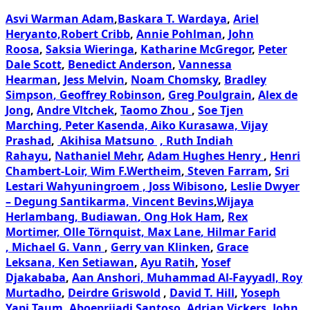
Asvi Warman Adam
,
Baskara T. Wardaya
,
Ariel
Heryanto,
Robert Cribb
,
Annie Pohlman
,
John
Roosa
,
Saksia Wieringa
,
Katharine McGregor
,
Peter
Dale Scott
,
Benedict Anderson
,
Vannessa
Hearman
,
Jess Melvin
,
Noam Chomsky
,
Bradley
Simpson
, Geoffrey Robinson
,
Greg Poulgrain
,
Alex de
Jong
,
Andre Vltchek
,
Taomo Zhou
,
Soe Tjen
Marching,
Peter Kasenda,
Aiko Kurasawa,
Vijay
Prashad
,
Akihisa Matsuno
, Ruth Indiah
Rahayu
,
Nathaniel Mehr
,
Adam Hughes Henry
,
Henri
Chambert-Loir,
Wim F.Wertheim
,
Steven Farram
,
Sri
Lestari Wahyuningroem ,
Joss Wibisono
,
Leslie Dwyer
– Degung Santikarma,
Vincent Bevins
,
Wijaya
Herlambang
, Budiawan
, Ong Hok Ham
,
Rex
Mortimer, Olle Törnquist, Max Lane
, Hilmar Farid
,
Michael G. Vann
,
Gerry van Klinken
,
Grace
Leksana,
Ken Setiawan
,
Ayu Ratih
,
Yosef
Djakababa
,
Aan Anshori, Muhammad Al-Fayyadl, Roy
Murtadho
,
Deirdre Griswold
,
David T. Hill
,
Yoseph
Yapi Taum
, Aboeprijadi Santoso,
Adrian Vickers,
John