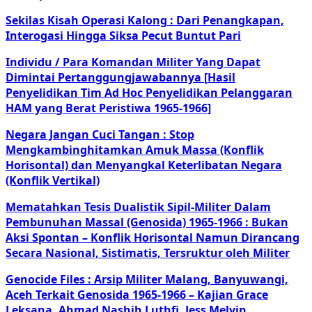
Sekilas Kisah Operasi Kalong : Dari Penangkapan,
Interogasi Hingga Siksa Pecut Buntut Pari
Individu / Para Komandan Militer Yang Dapat
Dimintai Pertanggungjawabannya [Hasil
Penyelidikan Tim Ad Hoc Penyelidikan Pelanggaran
HAM yang Berat Peristiwa 1965-1966]
Negara Jangan Cuci Tangan : Stop
Mengkambinghitamkan Amuk Massa (Konflik
Horisontal) dan Menyangkal Keterlibatan Negara
(Konflik Vertikal)
Mematahkan Tesis Dualistik Sipil-Militer Dalam
Pembunuhan Massal (Genosida) 1965-1966 : Bukan
Aksi Spontan – Konflik Horisontal Namun Dirancang
Secara Nasional, Sistimatis, Tersruktur oleh Militer
Genocide Files : Arsip Militer Malang, Banyuwangi,
Aceh Terkait Genosida 1965-1966 – Kajian Grace
Leksana, Ahmad Nashih Luthfi, Jess Melvin