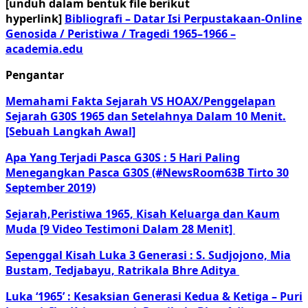
[unduh dalam bentuk file berikut
hyperlink]
Bibliografi – Datar Isi Perpustakaan-Online
Genosida / Peristiwa / Tragedi 1965–1966 –
academia.edu
Pengantar
Memahami Fakta Sejarah VS HOAX/Penggelapan
Sejarah G30S 1965 dan Setelahnya Dalam 10 Menit.
[Sebuah Langkah Awal]
Apa Yang Terjadi Pasca G30S : 5 Hari Paling
Menegangkan Pasca G30S (#NewsRoom63B Tirto 30
September 2019)
Sejarah,Peristiwa 1965, Kisah Keluarga dan Kaum
Muda [9 Video Testimoni Dalam 28 Menit]
Sepenggal Kisah Luka 3 Generasi : S. Sudjojono, Mia
Bustam, Tedjabayu, Ratrikala Bhre Aditya
Luka ‘1965’ : Kesaksian Generasi Kedua & Ketiga – Puri