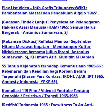
Play List Video – Info Grafis TribunnewsWIKI :
Pembantaian Massal dan Pengakuan Algojo ‘1965’
[Gagasan Tindak Lanjut] Penyelesaian Pelanggaran
Hak-hak Asasi Manusia (HAM) 1965: Semua Harus
Bergerak – Antonius Sumarwan, SJ
[Rekaman Diskusi] Refleksi Memoar September
Hitam: Merawat Ingatan – Membangun Kultur
Nirkekerasan bersama Julius Ibrani, Antonius
Sumarwan. SJ, KH Imam Azis, Muhidin M Dahlan
55 Tahun Kejahatan terhadap Kemanusiaan 1965-66 :
Kebenaran dan Keadilan bagi Korban Belum
Terpenuhi [Siaran Pers Kontras, IKOHI, AJAR, IPT 1965,
Amnesty Indonesia, YPKP 65]
Kompilasi 115 Film / Video di Youtube Tentang
Genosida / Peristiwa / Tragedi 1965-1966
[Redfish] Indonesia 1965 : Eyewitness To An Anti-