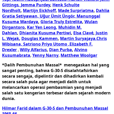
Gittings
,
Jemma Purdey
,
Henk Schulte
Nordholt
,
Martijn Eickhoff
,
Made Surpriatma
,
Dahlia
Gratia Setiyawan,
Uğur Ümit Üngör,
Manunggal
Kusuma Wardaya
,
Gloria Truly Estrelita
,
Wulan
Dirgantoro
,
Kar Yen Leong,
Muhidin M.
Dahlan
,
Dhianita Kusuma Pertiwi
,
Elsa Clavé
,
Justin
L. Wejak
,
Douglas Kammen
,
Martin Suryajaya
,
Chris
Wibisana,
Satriono Priyo Utomo ,
Elizabeth F.
Drexler
,
Willy Alfarius
,
Dian Purba
,
Alvino
Kusumabrata
,
Yenny Narny
,
Matthew Woolgar
*Dalih Pembunuhan Massal* menegaskan hal yang
sangat penting, bahwa G-30-S disalahtafsirkan
secara sengaja, dipelintir dan dihadirkan kembali
secara salah pula agar menjadi dalih untuk
melancarkan operasi pembasmian yang menjadi
salah satu kengerian terbesar dalam sejarah modern
dunia.
Hilmar Farid dalam G-30-S dan Pembunuhan Massal
1965-66