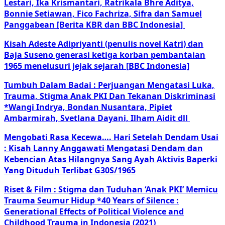
Lestari, Ika Krismantari, Ratrikala Bhre Aditya,
Bonnie Setiawan, Fico Fachriza, Sifra dan Samuel
Panggabean [Berita KBR dan BBC Indonesia]
Kisah Adeste Adipriyanti (penulis novel Katri) dan
Baja Suseno generasi ketiga korban pembantaian
1965 menelusuri jejak sejarah [BBC Indonesia]
Tumbuh Dalam Badai : Perjuangan Mengatasi Luka,
Trauma, Stigma Anak PKI Dan Tekanan Diskriminasi
*Wangi Indrya, Bondan Nusantara, Pipiet
Ambarmirah, Svetlana Dayani, Ilham Aidit dll
Mengobati Rasa Kecewa…. Hari Setelah Dendam Usai
: Kisah Lanny Anggawati Mengatasi Dendam dan
Kebencian Atas Hilangnya Sang Ayah Aktivis Baperki
Yang Dituduh Terlibat G30S/1965
Riset & Film : Stigma dan Tuduhan ‘Anak PKI’ Memicu
Trauma Seumur Hidup *40 Years of Silence :
Generational Effects of Political Violence and
Childhood Trauma in Indonesia (2021)