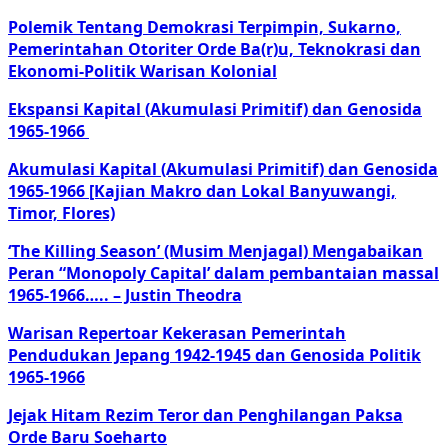
Polemik Tentang Demokrasi Terpimpin, Sukarno,
Pemerintahan Otoriter Orde Ba(r)u, Teknokrasi dan
Ekonomi-Politik Warisan Kolonial
Ekspansi Kapital (Akumulasi Primitif) dan Genosida
1965-1966
Akumulasi Kapital (Akumulasi Primitif) dan Genosida
1965-1966 [Kajian Makro dan Lokal Banyuwangi,
Timor, Flores)
‘The Killing Season’ (Musim Menjagal) Mengabaikan
Peran “Monopoly Capital’ dalam pembantaian massal
1965-1966….. – Justin Theodra
Warisan Repertoar Kekerasan Pemerintah
Pendudukan Jepang 1942-1945 dan Genosida Politik
1965-1966
Jejak Hitam Rezim Teror dan Penghilangan Paksa
Orde Baru Soeharto