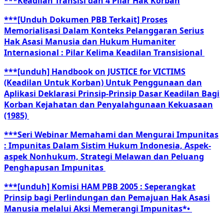
***Keadilan Transisi dan 4 Pilar Hak Korban
***[Unduh Dokumen PBB Terkait] Proses
Memorialisasi Dalam Konteks Pelanggaran Serius
Hak Asasi Manusia dan Hukum Humaniter
Internasional : Pilar Kelima Keadilan Transisional
***[unduh] Handbook on JUSTICE for VICTIMS
(Keadilan Untuk Korban) Untuk Penggunaan dan
Aplikasi Deklarasi Prinsip-Prinsip Dasar Keadilan Bagi
Korban Kejahatan dan Penyalahgunaan Kekuasaan
(1985)
***Seri Webinar Memahami dan Mengurai Impunitas
: Impunitas Dalam Sistim Hukum Indonesia, Aspek-
aspek Nonhukum, Strategi Melawan dan Peluang
Penghapusan Impunitas
***[unduh] Komisi HAM PBB 2005 : Seperangkat
Prinsip bagi Perlindungan dan Pemajuan Hak Asasi
Manusia melalui Aksi Memerangi Impunitas*•