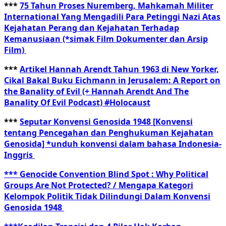
***
75 Tahun Proses Nuremberg, Mahkamah Militer
International Yang Mengadili Para Petinggi Nazi Atas
Kejahatan Perang dan Kejahatan Terhadap
Kemanusiaan (*simak Film Dokumenter dan Arsip
Film)
***
Artikel Hannah Arendt Tahun 1963 di New Yorker,
Cikal Bakal Buku Eichmann in Jerusalem: A Report on
the Banality of Evil (+ Hannah Arendt And The
Banality Of Evil Podcast) #Holocaust
***
Seputar Konvensi Genosida 1948 [Konvensi
tentang Pencegahan dan Penghukuman Kejahatan
Genosida] *unduh konvensi dalam bahasa Indonesia-
Inggris
*** Genocide Convention Blind Spot : Why Political
Groups Are Not Protected? / Mengapa Kategori
Kelompok Politik Tidak Dilindungi Dalam Konvensi
Genosida 1948