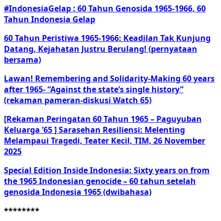
#IndonesiaGelap : 60 Tahun Genosida 1965-1966, 60
Tahun Indonesia Gelap
60 Tahun Peristiwa 1965-1966: Keadilan Tak Kunjung
Datang, Kejahatan Justru Berulang! (pernyataan
bersama)
Lawan! Remembering and Solidarity-Making 60 years
after 1965- “Against the state’s single history”
(rekaman pameran-diskusi Watch 65)
[Rekaman Peringatan 60 Tahun 1965 – Paguyuban
Keluarga ’65 ] Sarasehan Resiliensi: Melenting
Melampaui Tragedi, Teater Kecil, TIM, 26 November
2025
Special Edition Inside Indonesia: Sixty years on from
the 1965 Indonesian genocide – 60 tahun setelah
genosida Indonesia 1965 (dwibahasa)
********