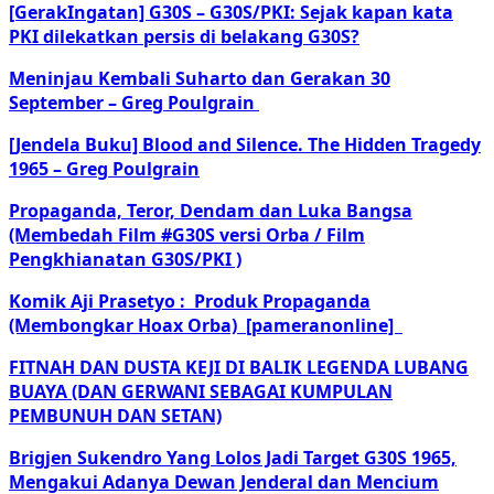
[GerakIngatan] G30S – G30S/PKI: Sejak kapan kata
PKI dilekatkan persis di belakang G30S?
Meninjau Kembali Suharto dan Gerakan 30
September – Greg Poulgrain
[Jendela Buku] Blood and Silence. The Hidden Tragedy
1965 – Greg Poulgrain
Propaganda, Teror, Dendam dan Luka Bangsa
(Membedah Film #G30S versi Orba / Film
Pengkhianatan G30S/PKI )
Komik Aji
Prasetyo
: Produk Propaganda
(Membongkar Hoax Orba) [pameranonline]
FITNAH DAN DUSTA KEJI DI BALIK LEGENDA LUBANG
BUAYA (DAN GERWANI SEBAGAI KUMPULAN
PEMBUNUH DAN SETAN)
Brigjen Sukendro Yang Lolos Jadi Target G30S 1965,
Mengakui Adanya Dewan Jenderal dan Mencium