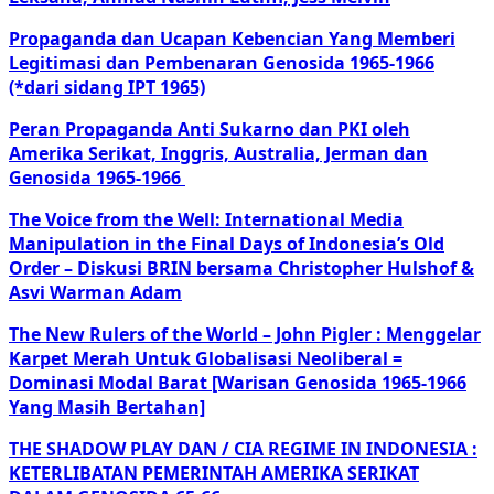
Propaganda dan Ucapan Kebencian Yang Memberi
Legitimasi dan Pembenaran Genosida 1965-1966
(*dari sidang IPT 1965)
Peran Propaganda Anti Sukarno dan PKI oleh
Amerika Serikat, Inggris, Australia, Jerman dan
Genosida 1965-1966
The Voice from the Well: International Media
Manipulation in the Final Days of Indonesia’s Old
Order – Diskusi BRIN bersama Christopher Hulshof &
Asvi Warman Adam
The New Rulers of the World – John Pigler : Menggelar
Karpet Merah Untuk Globalisasi Neoliberal =
Dominasi Modal Barat [Warisan Genosida 1965-1966
Yang Masih Bertahan]
THE SHADOW PLAY DAN / CIA REGIME IN INDONESIA :
KETERLIBATAN PEMERINTAH AMERIKA SERIKAT