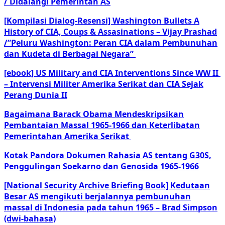
/ Didalangi Pemerintah AS
[Kompilasi Dialog-Resensi] Washington Bullets A
History of CIA, Coups & Assasinations – Vijay Prashad
/”Peluru Washington: Peran CIA dalam Pembunuhan
dan Kudeta di Berbagai Negara”
[ebook] US Military and CIA Interventions Since WW II
– Intervensi Militer Amerika Serikat dan CIA Sejak
Perang Dunia II
Bagaimana Barack Obama Mendeskripsikan
Pembantaian Massal 1965-1966 dan Keterlibatan
Pemerintahan Amerika Serikat
Kotak Pandora Dokumen Rahasia AS tentang G30S,
Penggulingan Soekarno dan Genosida 1965-1966
[National Security Archive Briefing Book] Kedutaan
Besar AS mengikuti berjalannya pembunuhan
massal di Indonesia pada tahun 1965 – Brad Simpson
(dwi-bahasa)