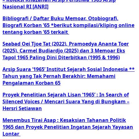
Nasional RI [ANRI]
Bibliografi / Daftar Buku Memoar, Otobiografi,
Biografi Korban ’65 *berikut kompilasi/kliping online
tentang korban ’65 terkait
Seabad Oei Tjoe Tat (2022), Pramoedya Ananta Toer
(2025), Carmel Budiardjo (2025) dan 3 Memoar Eks
Tapol 1965 Paling Dini Diterbitkan (1995 & 1996)
Arsip Suara ‘1965’ Institut Sejarah Sosial Indonesia **
Tahun yang Tak Pernah Berakhir: Memahami
Pengalaman Korban 65
Proyek Penelitian Sejarah Lisan ‘1965’ : In Search of
Silenced Voices / Mencari Suara Yang di Bungkam –
Hersri Setiawan
Menembus Tirai Asap : Kesaksian Tahanan Politik
1965 dan Proyek Penelitian Ingatan Sejarah Yayasan
Lontar