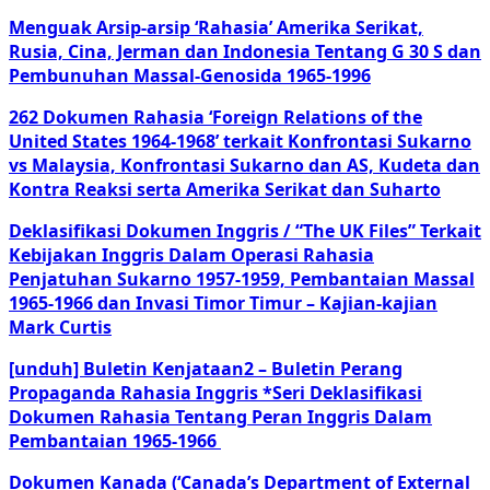
Menguak Arsip-arsip ‘Rahasia’ Amerika Serikat,
Rusia, Cina, Jerman dan Indonesia Tentang G 30 S dan
Pembunuhan Massal-Genosida 1965-1996
262 Dokumen Rahasia ‘Foreign Relations of the
United States 1964-1968’ terkait Konfrontasi Sukarno
vs Malaysia, Konfrontasi Sukarno dan AS, Kudeta dan
Kontra Reaksi serta Amerika Serikat dan Suharto
Deklasifikasi Dokumen Inggris / “The UK Files” Terkait
Kebijakan Inggris Dalam Operasi Rahasia
Penjatuhan Sukarno 1957-1959, Pembantaian Massal
1965-1966 dan Invasi Timor Timur – Kajian-kajian
Mark Curtis
[unduh] Buletin Kenjataan2 – Buletin Perang
Propaganda Rahasia Inggris *Seri Deklasifikasi
Dokumen Rahasia Tentang Peran Inggris Dalam
Pembantaian 1965-1966
Dokumen Kanada (‘Canada’s Department of External