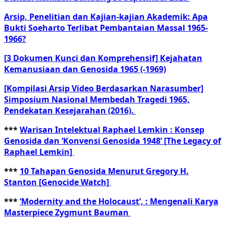
Arsip, Penelitian dan Kajian-kajian Akademik: Apa
Bukti Soeharto Terlibat Pembantaian Massal 1965-
1966?
[3 Dokumen Kunci dan Komprehensif] Kejahatan
Kemanusiaan dan Genosida 1965 (-1969)
[Kompilasi Arsip Video Berdasarkan Narasumber]
Simposium Nasional Membedah Tragedi 1965,
Pendekatan Kesejarahan (2016).
***
Warisan Intelektual Raphael Lemkin : Konsep
Genosida dan ‘Konvensi Genosida 1948’ [The Legacy of
Raphael Lemkin]
***
10 Tahapan Genosida Menurut Gregory H.
Stanton [Genocide Watch]
***
‘Modernity and the Holocaust’, : Mengenali Karya
Masterpiece Zygmunt Bauman