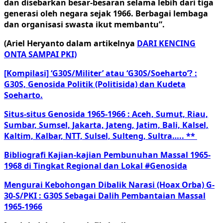
dan disebarkan besar-besaran selama lebih dari tiga
generasi oleh negara sejak 1966. Berbagai lembaga
dan organisasi swasta ikut membantu”.
(Ariel Heryanto dalam artikelnya
DARI KENCING
ONTA SAMPAI PKI)
[Kompilasi] ‘G30S/Militer’ atau ‘G30S/Soeharto’? :
G30S, Genosida Politik (Politisida) dan Kudeta
Soeharto.
Situs-situs Genosida 1965-1966 : Aceh, Sumut, Riau,
Sumbar, Sumsel, Jakarta, Jateng, Jatim, Bali, Kalsel,
Kaltim, Kalbar, NTT, Sulsel, Sulteng, Sultra….. **
Bibliografi Kajian-kajian Pembunuhan Massal 1965-
1968 di Tingkat Regional dan Lokal #Genosida
Mengurai Kebohongan Dibalik Narasi (Hoax Orba) G-
30-S/PKI : G30S Sebagai Dalih Pembantaian Massal
1965-1966