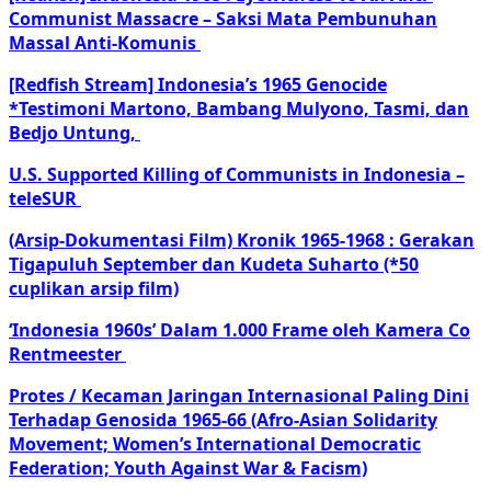
Communist Massacre – Saksi Mata Pembunuhan
Massal Anti-Komunis
[Redfish Stream] Indonesia’s 1965 Genocide
*Testimoni Martono, Bambang Mulyono, Tasmi, dan
Bedjo Untung,
U.S. Supported Killing of Communists in Indonesia –
teleSUR
(Arsip-Dokumentasi Film) Kronik 1965-1968 : Gerakan
Tigapuluh September dan Kudeta Suharto (*50
cuplikan arsip film)
‘Indonesia 1960s’ Dalam 1.000 Frame oleh Kamera Co
Rentmeester
Protes / Kecaman Jaringan Internasional Paling Dini
Terhadap Genosida 1965-66 (Afro-Asian Solidarity
Movement; Women’s International Democratic
Federation; Youth Against War & Facism)