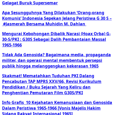
Gelagat Buruk Supersemar
Apa Sesungguhnya Yang Dilakukan ‘Orang-orang
Komunis’ Indonesia Sepekan Jelang Peristiwa G 30 S –
#Jasmerah Bersama Muhidin M. Dahlan
Mengurai Kebohongan Dibalik Narasi (Hoax Orba) G-
30-S/PKI : G30S Sebagai Dalih Pembantaian Massal
1965-1966
Tidak Ada Genosida? Bagaimana media, propaganda
militer, dan operasi mental membentuk persepsi
publik hingga melanggengkan kekerasan 1965
Skakmat! Mematahkan Tuduhan PKI Dalang
Pencabutan TAP MPRS XXV/66, Revisi Kurikulum
Pendidikan / Buku Sejarah Yang Keliru dan
Penghentian Pemutaran Film G30S/PKI
Info Grafis 10 Kejahatan Kemanusiaan dan Genosida
Dalam Peristiwa 1965-1966 [Vonis Majelis Hakim
Sidang Rakyat Internasional 1965]