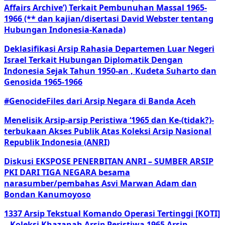
Affairs Archive’) Terkait Pembunuhan Massal 1965-
1966 (** dan kajian/disertasi David Webster tentang
Hubungan Indonesia-Kanada)
Deklasifikasi Arsip Rahasia Departemen Luar Negeri
Israel Terkait Hubungan Diplomatik Dengan
Indonesia Sejak Tahun 1950-an , Kudeta Suharto dan
Genosida 1965-1966
#GenocideFiles dari Arsip Negara di Banda Aceh
Menelisik Arsip-arsip Peristiwa ‘1965 dan Ke-(tidak?)-
terbukaan Akses Publik Atas Koleksi Arsip Nasional
Republik Indonesia (ANRI)
Diskusi EKSPOSE PENERBITAN ANRI – SUMBER ARSIP
PKI DARI TIGA NEGARA besama
narasumber/pembahas Asvi Marwan Adam dan
Bondan Kanumoyoso
1337 Arsip Tekstual Komando Operasi Tertinggi [KOTI]
– Koleksi Khazanah Arsip Peristiwa 1965 Arsip