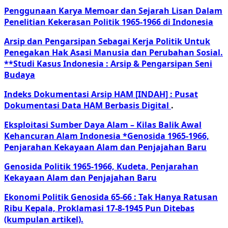
Penggunaan Karya Memoar dan Sejarah Lisan Dalam
Penelitian Kekerasan Politik 1965-1966 di Indonesia
Arsip dan Pengarsipan Sebagai Kerja Politik Untuk
Penegakan Hak Asasi Manusia dan Perubahan Sosial.
**Studi Kasus Indonesia : Arsip & Pengarsipan Seni
Budaya
Indeks Dokumentasi Arsip HAM [INDAH] : Pusat
Dokumentasi Data HAM Berbasis Digital
.
Eksploitasi Sumber Daya Alam – Kilas Balik Awal
Kehancuran Alam Indonesia *Genosida 1965-1966,
Penjarahan Kekayaan Alam dan Penjajahan Baru
Genosida Politik 1965-1966, Kudeta, Penjarahan
Kekayaan Alam dan Penjajahan Baru
Ekonomi Politik Genosida 65-66 : Tak Hanya Ratusan
Ribu Kepala, Proklamasi 17-8-1945 Pun Ditebas
(kumpulan artikel).