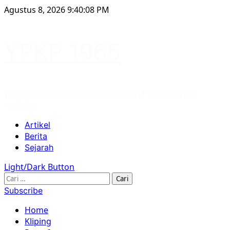
Skip
Agustus 8, 2026
9:40:08 PM
to
content
YPKP 1965
Website Yayasan Penelitian Korban Pembunuhan
1965/66
Primary
Artikel
Menu
Berita
Sejarah
Light/Dark Button
Cari
untuk:
Subscribe
Home
Kliping