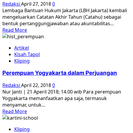
dekat
Redaksi
April 27, 2018
0
lewat
Lembaga Bantuan Hukum Jakarta (LBH Jakarta) kembali
catatan
mengeluarkan Catatan Akhir Tahun (Catahu) sebagai
dan
bentuk pertanggungjawaban atau akuntabilitas...
surat-
Read
Read More
surat
more
about
Artikel
Redupnya
Kisah Tapol
Api
Kliping
Reformasi:
Catatan
Perempuan Yogyakarta dalam Perjuangan
Akhir
Tahun
Redaksi
April 22, 2018
0
Hukum
Nur Janti | 21 Aperil 2018; 14.00 wib Para perempuan
dan
Yogyakarta memanfaatkan apa saja, termasuk
HAM
menyamar, untuk...
2017
Read
Read More
more
about
Kliping
Perempuan