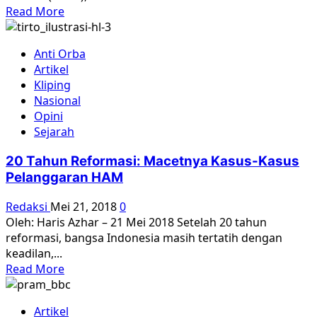
Read
Read More
more
about
Anti Orba
LPSK
Artikel
Sebut
Kliping
jika
Nasional
Pelanggaran
Opini
HAM
Sejarah
Berat
Tak
20 Tahun Reformasi: Macetnya Kasus-Kasus
Diselesaikan,
Pelanggaran HAM
Korban
Terus
Redaksi
Mei 21, 2018
0
Menuntut
Oleh: Haris Azhar – 21 Mei 2018 Setelah 20 tahun
reformasi, bangsa Indonesia masih tertatih dengan
keadilan,...
Read
Read More
more
about
Artikel
20