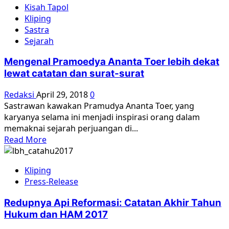
Kisah Tapol
Tahun
Kliping
Reformasi:
Sastra
Macetnya
Sejarah
Kasus-
Kasus
Mengenal Pramoedya Ananta Toer lebih dekat
Pelanggaran
lewat catatan dan surat-surat
HAM
Redaksi
April 29, 2018
0
Sastrawan kawakan Pramudya Ananta Toer, yang
karyanya selama ini menjadi inspirasi orang dalam
memaknai sejarah perjuangan di...
Read
Read More
more
about
Kliping
Mengenal
Press-Release
Pramoedya
Ananta
Redupnya Api Reformasi: Catatan Akhir Tahun
Toer
Hukum dan HAM 2017
lebih