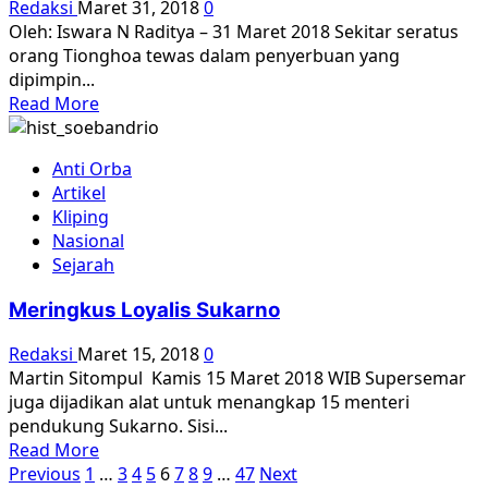
Redaksi
Maret 31, 2018
0
Oleh: Iswara N Raditya – 31 Maret 2018 Sekitar seratus
orang Tionghoa tewas dalam penyerbuan yang
dipimpin...
Read
Read More
more
about
Anti Orba
Sejarah
Artikel
Indonesia
Kliping
|
Nasional
Kisah
Sejarah
Kelam
Pembantaian
Meringkus Loyalis Sukarno
di
Tepi
Redaksi
Maret 15, 2018
0
Sungai
Martin Sitompul Kamis 15 Maret 2018 WIB Supersemar
Bengawan
juga dijadikan alat untuk menangkap 15 menteri
Solo
pendukung Sukarno. Sisi...
Read
Read More
Paginasi
more
Previous
1
…
3
4
5
6
7
8
9
…
47
Next