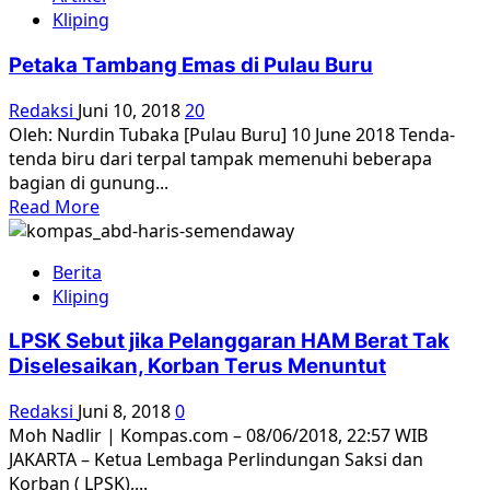
Komnas
Kliping
HAM:
“Kalau
Petaka Tambang Emas di Pulau Buru
Jaksa
Agung
Redaksi
Juni 10, 2018
20
Tidak
Oleh: Nurdin Tubaka [Pulau Buru] 10 June 2018 Tenda-
Mampu,
tenda biru dari terpal tampak memenuhi beberapa
Kami
bagian di gunung...
akan
Read
Read More
Bereskan”
more
about
Berita
Petaka
Kliping
Tambang
Emas
LPSK Sebut jika Pelanggaran HAM Berat Tak
di
Diselesaikan, Korban Terus Menuntut
Pulau
Buru
Redaksi
Juni 8, 2018
0
Moh Nadlir | Kompas.com – 08/06/2018, 22:57 WIB
JAKARTA – Ketua Lembaga Perlindungan Saksi dan
Korban ( LPSK),...