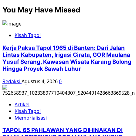
about
pos
You May Have Missed
Meringkus
Loyalis
Sukarno
Kisah Tapol
Kerja Paksa Tapol 1965 di Banten: Dari Jalan
Lintas Kabupaten, Irigasi Cirata, GOR Maulana
Yusuf Serang, Kawasan Wisata Karang Bolong
Hingga Proyek Sawah Luhur
Redaksi
Agustus 4, 2026
0
Artikel
Kisah Tapol
Memorialisasi
TAPOL 65 PAHLAWAN YANG DIHINAKAN DI