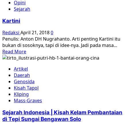
Opini
Yogyakarta
Sejarah
dalam
Perjuangan
Kartini
Redaksi
April 21, 2018
0
Penulis: Anton DH Nugrahanto. Arti penting Kartini itu
bukan di sosoknya, tapi di idee-nya. Jadi pada masa...
Read
Read More
more
about
Artikel
Kartini
Daerah
Genosida
Kisah Tapol
Kliping
Mass-Graves
Sejarah Indonesia | Kisah Kelam Pembantaian
di Tepi Sungai Bengawan Solo