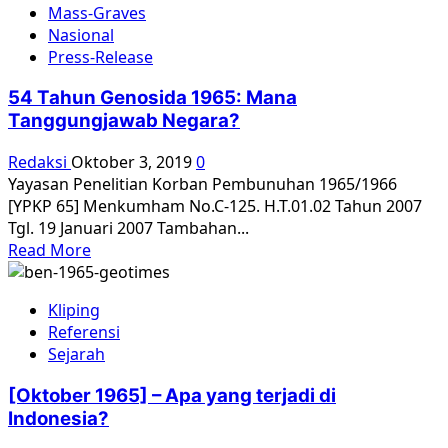
Mass-Graves
Sepotong
Nasional
Ingatan
Press-Release
dari
Kamp
54 Tahun Genosida 1965: Mana
Yang
Tanggungjawab Negara?
Berubah
Redaksi
Oktober 3, 2019
0
Yayasan Penelitian Korban Pembunuhan 1965/1966
[YPKP 65] Menkumham No.C-125. H.T.01.02 Tahun 2007
Tgl. 19 Januari 2007 Tambahan...
Read
Read More
more
about
Kliping
54
Referensi
Tahun
Sejarah
Genosida
1965:
[Oktober 1965] – Apa yang terjadi di
Mana
Indonesia?
Tanggungjawab
Negara?