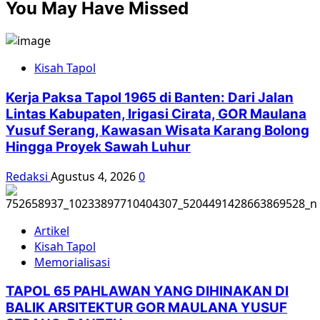
You May Have Missed
Commemoration
of
the
“Orba”
Kisah Tapol
Prison
in
Kerja Paksa Tapol 1965 di Banten: Dari Jalan
Tangerang*
Lintas Kabupaten, Irigasi Cirata, GOR Maulana
Yusuf Serang, Kawasan Wisata Karang Bolong
Hingga Proyek Sawah Luhur
Redaksi
Agustus 4, 2026
0
Artikel
Kisah Tapol
Memorialisasi
TAPOL 65 PAHLAWAN YANG DIHINAKAN DI
BALIK ARSITEKTUR GOR MAULANA YUSUF