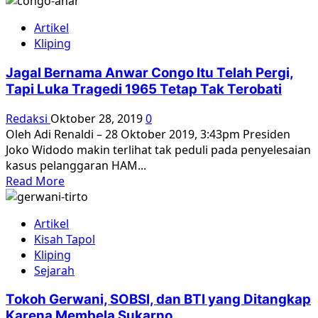
more
about
Artikel
Fitnah
Kliping
dalam
Sejarah
Jagal Bernama Anwar Congo Itu Telah Pergi,
Tari
Tapi Luka Tragedi 1965 Tetap Tak Terobati
Harum
Bunga
Redaksi
Oktober 28, 2019
0
Oleh Adi Renaldi – 28 Oktober 2019, 3:43pm Presiden
Joko Widodo makin terlihat tak peduli pada penyelesaian
kasus pelanggaran HAM...
Read
Read More
more
about
Artikel
Jagal
Kisah Tapol
Bernama
Kliping
Anwar
Sejarah
Congo
Itu
Tokoh Gerwani, SOBSI, dan BTI yang Ditangkap
Telah
Karena Membela Sukarno