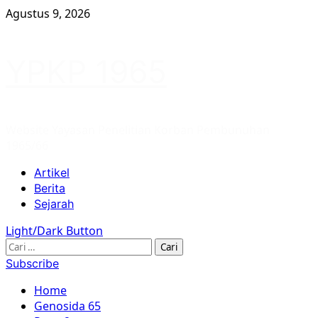
Skip
Agustus 9, 2026
to
content
YPKP 1965
Website Yayasan Penelitian Korban Pembunuhan
1965/66
Primary
Artikel
Menu
Berita
Sejarah
Light/Dark Button
Cari
untuk:
Subscribe
Home
Genosida 65