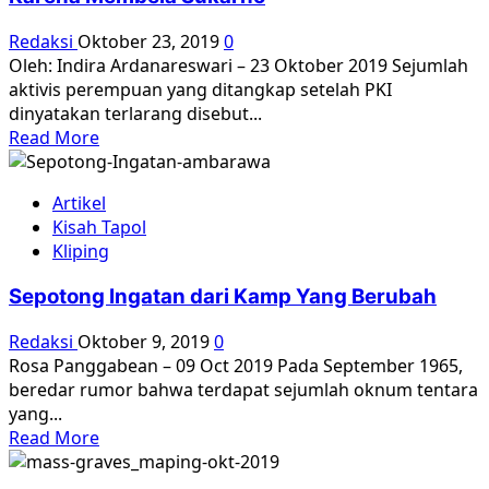
Pergi,
Tapi
Redaksi
Oktober 23, 2019
0
Luka
Oleh: Indira Ardanareswari – 23 Oktober 2019 Sejumlah
Tragedi
aktivis perempuan yang ditangkap setelah PKI
1965
dinyatakan terlarang disebut...
Tetap
Read
Read More
Tak
more
Terobati
about
Artikel
Tokoh
Kisah Tapol
Gerwani,
Kliping
SOBSI,
dan
Sepotong Ingatan dari Kamp Yang Berubah
BTI
yang
Redaksi
Oktober 9, 2019
0
Ditangkap
Rosa Panggabean – 09 Oct 2019 Pada September 1965,
Karena
beredar rumor bahwa terdapat sejumlah oknum tentara
Membela
yang...
Sukarno
Read
Read More
more
about