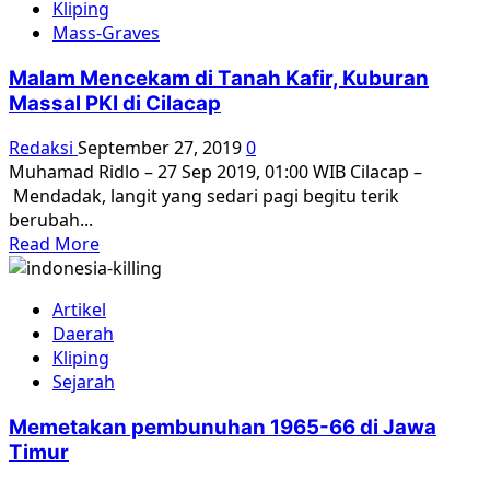
Kliping
Mass-Graves
Malam Mencekam di Tanah Kafir, Kuburan
Massal PKI di Cilacap
Redaksi
September 27, 2019
0
Muhamad Ridlo – 27 Sep 2019, 01:00 WIB Cilacap –
Mendadak, langit yang sedari pagi begitu terik
berubah...
Read
Read More
more
about
Artikel
Malam
Daerah
Mencekam
Kliping
di
Sejarah
Tanah
Kafir,
Memetakan pembunuhan 1965-66 di Jawa
Kuburan
Timur
Massal
PKI