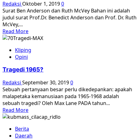
Redaksi
Oktober 1, 2019
0
Surat Ben Anderson dan Ruth McVey Bahan ini adalah
judul surat Prof.Dr. Benedict Anderson dan Prof. Dr. Ruth
McVey,...
Read
Read More
more
about
Kliping
[Oktober
Opini
1965]
–
Tragedi 1965?
Apa
yang
Redaksi
September 30, 2019
0
terjadi
Sebuah pertanyaan besar perlu dikedepankan: apakah
di
malapetaka kemanusiaan pada 1965-1968 adalah
Indonesia?
sebuah tragedi? Oleh Max Lane PADA tahun...
Read
Read More
more
about
Berita
Tragedi
Daerah
1965?