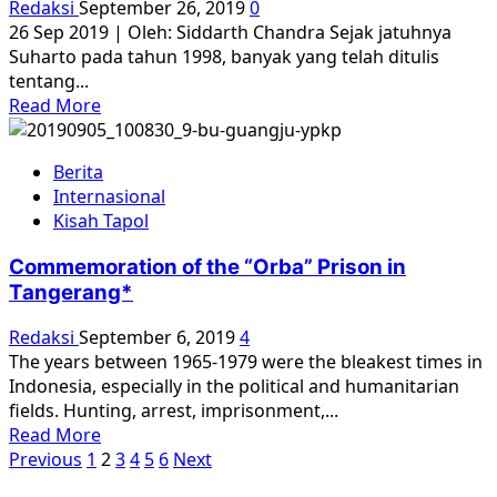
Redaksi
September 26, 2019
0
di
26 Sep 2019 | Oleh: Siddarth Chandra Sejak jatuhnya
Cilacap
Suharto pada tahun 1998, banyak yang telah ditulis
tentang...
Read
Read More
more
about
Berita
Memetakan
Internasional
pembunuhan
Kisah Tapol
1965-
66
Commemoration of the “Orba” Prison in
di
Tangerang*
Jawa
Timur
Redaksi
September 6, 2019
4
The years between 1965-1979 were the bleakest times in
Indonesia, especially in the political and humanitarian
fields. Hunting, arrest, imprisonment,...
Read
Read More
Paginasi
more
Previous
1
2
3
4
5
6
Next
about
pos