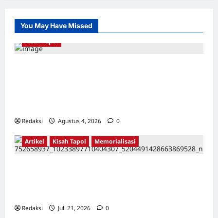
G30S
1965:
Lima
Jejak
You May Have Missed
Keterlibatan
Amerika
Kisah Tapol
Kerja Paksa Tapol 1965 di Banten: Dari Jalan
Lintas Kabupaten, Irigasi Cirata, GOR
Maulana Yusuf Serang, Kawasan Wisata
Karang Bolong Hingga Proyek Sawah Luhur
Redaksi
Agustus 4, 2026
0
Artikel
Kisah Tapol
Memorialisasi
TAPOL 65 PAHLAWAN YANG DIHINAKAN DI
BALIK ARSITEKTUR GOR MAULANA YUSUF
SERANG, BANTEN
Redaksi
Juli 21, 2026
0