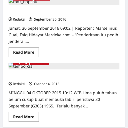
ini
Fakta
Mengejutkan
Dusta penyiksaan para jenderal
Peristiwa
G
Redaksi
September 30, 2016
0
30
S
Jumat, 30 September 2016 09:02 | Reporter : Marselinus
PKI
Gual, Faiq Hidayat Merdeka.com – “Penderitaan itu pedih
yang
diungkap
jenderal,...
Oleh
CIA
Read
Read More
more
about
Kliping
Nasional
Dusta
penyiksaan
para
jenderal
G30S 1965: Lima Jejak Keterlibatan Amerika
Redaksi
Oktober 4, 2015
0
MINGGU 04 OKTOBER 2015 10:12 WIB Lima puluh tahun
belum cukup buat membuka tabir peristiwa 30
September (G30S) 1965. Terlalu banyak...
Read
Read More
more
about