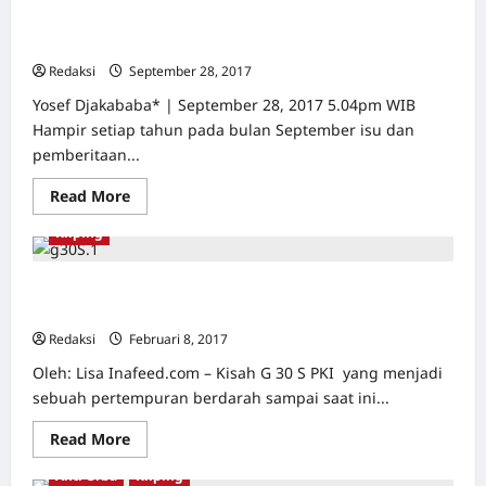
Demi rekonsiliasi, memahami sejarah tragedi 1965 harus
menyeluruh
Redaksi
September 28, 2017
0
Yosef Djakababa* | September 28, 2017 5.04pm WIB
Hampir setiap tahun pada bulan September isu dan
pemberitaan...
Read
Read More
more
about
Kliping
Demi
rekonsiliasi,
memahami
sejarah
Seperti ini Fakta Mengejutkan Peristiwa G 30 S PKI yang
tragedi
diungkap Oleh CIA
1965
harus
Redaksi
Februari 8, 2017
0
menyeluruh
Oleh: Lisa Inafeed.com – Kisah G 30 S PKI yang menjadi
sebuah pertempuran berdarah sampai saat ini...
Read
Read More
more
about
Anti Orba
Kliping
Seperti