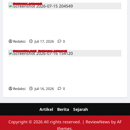
Uncategorized
Dari Pangkalan Ke Pulau Buru – Catatan
Surahmad dan Mencari Kebenaran – Catatan
Penelitian YPKP 1965 Pati
Redaksi
Juli 17, 2026
0
Kisah Tapol
Uncategorized
Kisah Siksa, Kerja Paksa dan Lagu Cinta
Tapol 65 dari Penjara (Rumah Tahanan
Chusus) Tangerang
Redaksi
Juli 16, 2026
0
Artikel
Berita
Sejarah
Copyright © 2026 All rights reserved.
|
ReviewNews
by AF
themes.