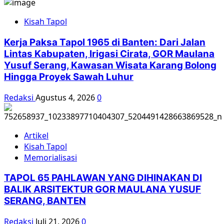
Seksual
Terhadap
Kisah Tapol
Perempuan
Pasca
Kerja Paksa Tapol 1965 di Banten: Dari Jalan
Peristiwa
Lintas Kabupaten, Irigasi Cirata, GOR Maulana
1965
Yusuf Serang, Kawasan Wisata Karang Bolong
Hingga Proyek Sawah Luhur
Redaksi
Agustus 4, 2026
0
Artikel
Kisah Tapol
Memorialisasi
TAPOL 65 PAHLAWAN YANG DIHINAKAN DI
BALIK ARSITEKTUR GOR MAULANA YUSUF
SERANG, BANTEN
Redaksi
Juli 21, 2026
0