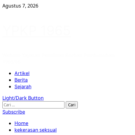
Skip
Agustus 7, 2026
to
content
YPKP 1965
Website Yayasan Penelitian Korban Pembunuhan
1965/66
Primary
Artikel
Menu
Berita
Sejarah
Light/Dark Button
Cari
untuk:
Subscribe
Home
kekerasan seksual