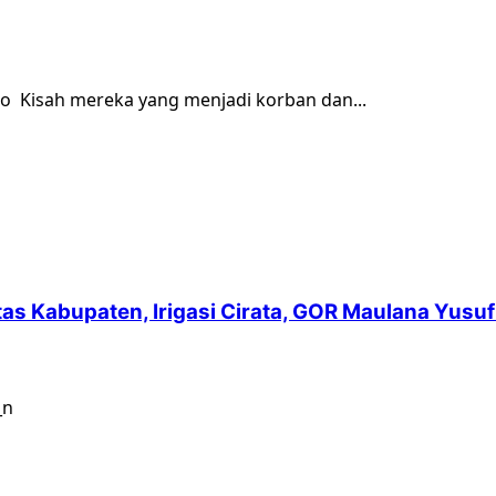
nto Kisah mereka yang menjadi korban dan...
intas Kabupaten, Irigasi Cirata, GOR Maulana Yu