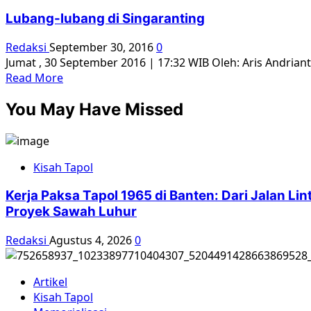
Tanah
Lubang-lubang di Singaranting
di
Kampung
Redaksi
September 30, 2016
0
Dampungan
Jumat , 30 September 2016 | 17:32 WIB Oleh: Aris Andria
Read
Read More
more
You May Have Missed
about
Lubang-
lubang
di
Kisah Tapol
Singaranting
Kerja Paksa Tapol 1965 di Banten: Dari Jalan L
Proyek Sawah Luhur
Redaksi
Agustus 4, 2026
0
Artikel
Kisah Tapol