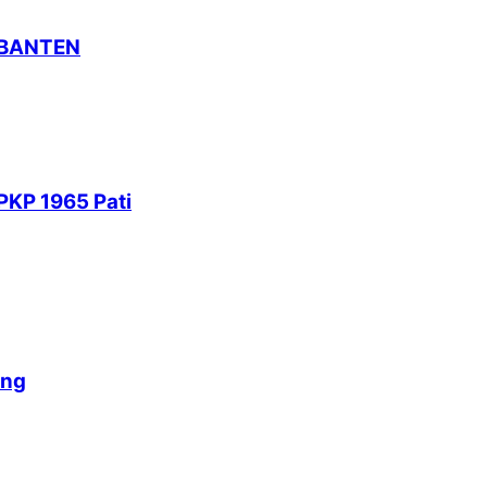
 BANTEN
PKP 1965 Pati
ang