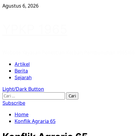
Skip
Agustus 6, 2026
to
content
YPKP 1965
Website Yayasan Penelitian Korban Pembunuhan 1965/66
Primary
Artikel
Menu
Berita
Sejarah
Light/Dark Button
Cari
untuk:
Subscribe
Home
Konflik Agraria 65