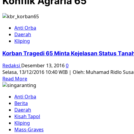
Konflik Agraria 65
Anti Orba
Daerah
Kliping
Korban Tragedi 65 Minta Kejelasan Status Ta
Redaksi
Desember 13, 2016
0
Selasa, 13/12/2016 10:40 WIB | Oleh: Muhamad Ridlo Su
Read
Read More
more
about
Anti Orba
Korban
Berita
Tragedi
Daerah
65
Kisah Tapol
Minta
Kliping
Kejelasan
Mass-Graves
Status