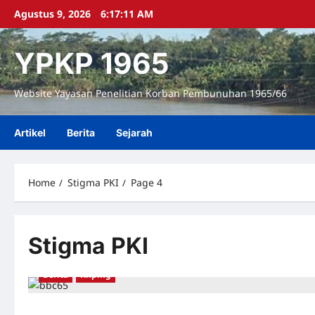
Skip
Agustus 9, 2026
6:17:12 AM
to
content
YPKP 1965
Website Yayasan Penelitian Korban Pembunuhan 1965/66
Artikel
Berita
Sejarah
Home
Stigma PKI
Page 4
Stigma PKI
Berita
Kliping
Izin Pembunuhan Massal – Dokumen AS Pasca-Tragedi