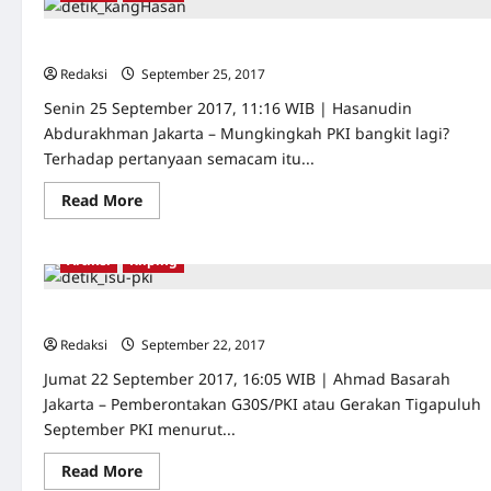
isu
kebangkitan
PKI?
Cerdas Memahami Sejarah 1965
Redaksi
September 25, 2017
0
Senin 25 September 2017, 11:16 WIB | Hasanudin
Abdurakhman Jakarta – Mungkingkah PKI bangkit lagi?
Terhadap pertanyaan semacam itu...
Read
Read More
more
about
Cerdas
Memahami
Artikel
Kliping
Sejarah
1965
Isu PKI: Ambil Apinya, Jangan Abunya
Redaksi
September 22, 2017
0
Jumat 22 September 2017, 16:05 WIB | Ahmad Basarah
Jakarta – Pemberontakan G30S/PKI atau Gerakan Tigapuluh
September PKI menurut...
Read
Read More
more