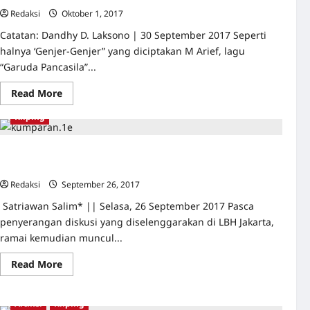
Redaksi
Oktober 1, 2017
0
Catatan: Dandhy D. Laksono | 30 September 2017 Seperti
halnya ‘Genjer-Genjer” yang diciptakan M Arief, lagu
“Garuda Pancasila”...
Read
Read More
more
about
Kliping
Semua
Adalah
PKI
Film Jagal dan Senyap Sebagai Media Pembelajaran Siswa,
Berani?
Redaksi
September 26, 2017
0
Satriawan Salim* || Selasa, 26 September 2017 Pasca
penyerangan diskusi yang diselenggarakan di LBH Jakarta,
ramai kemudian muncul...
Read
Read More
more
about
Film
Jagal
Artikel
Kliping