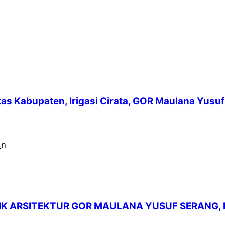
intas Kabupaten, Irigasi Cirata, GOR Maulana Yu
LIK ARSITEKTUR GOR MAULANA YUSUF SERANG,