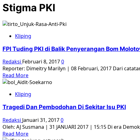
Stigma PKI
Kliping
FPI Tuding PKI di Balik Penyerangan Bom Moloto
Redaksi
Februari 8, 2017
0
Reporter: Dimeitry Marilyn | 08 Februari, 2017 Dari catata
Read
Read More
more
about
Kliping
FPI
Tuding
Tragedi Dan Pembodohan Di Sekitar Isu PKI
PKI
di
Redaksi
Januari 31, 2017
0
Balik
Oleh: AJ Susmana | 31 JANUARI 2017 | 15:15 Di era Demokr
Penyerangan
Read
Read More
Bom