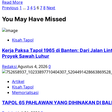
Read
Read More
Paginasi
more
Previous
1
…
3
4
5
6
7
8
Next
about
pos
You May Have Missed
AJI
Purwokerto
Dokumentasikan
Kuburan
Kisah Tapol
Massal
Korban
Kerja Paksa Tapol 1965 di Banten: Dari Jalan L
65
Proyek Sawah Luhur
Redaksi
Agustus 4, 2026
0
Artikel
Kisah Tapol
Memorialisasi
TAPOL 65 PAHLAWAN YANG DIHINAKAN DI BA