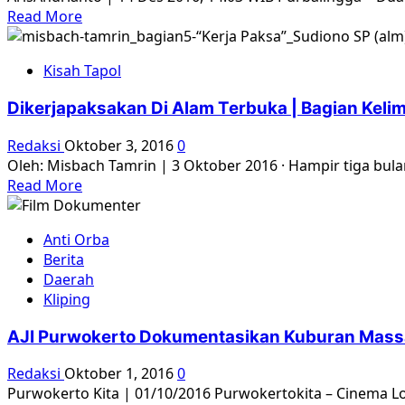
Hingga
Read
Read More
Saat
more
Ini
about
Kisah Tapol
50
Orang
Dikerjapaksakan Di Alam Terbuka | Bagian Keli
Bunuh
Diri
Redaksi
Oktober 3, 2016
0
di
Oleh: Misbach Tamrin | 3 Oktober 2016 · Hampir tiga bula
Bekas
Read
Read More
Kuburan
more
Massal
about
PKI,
Anti Orba
Dikerjapaksakan
karena
Berita
Di
Hantu?
Daerah
Alam
Kliping
Terbuka
|
AJI Purwokerto Dokumentasikan Kuburan Mass
Bagian
Kelima
Redaksi
Oktober 1, 2016
0
Purwokerto Kita | 01/10/2016 Purwokertokita – Cinema Lo