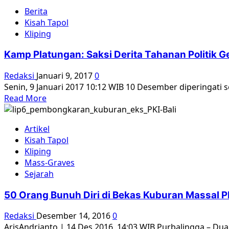
about
Berita
Sayyid
Kisah Tapol
Komunis
Kliping
dari
Kalimantan
Kamp Platungan: Saksi Derita Tahanan Politik 
Redaksi
Januari 9, 2017
0
Senin, 9 Januari 2017 10:12 WIB 10 Desember diperingati
Read
Read More
more
about
Artikel
Kamp
Kisah Tapol
Platungan:
Kliping
Saksi
Mass-Graves
Derita
Sejarah
Tahanan
Politik
50 Orang Bunuh Diri di Bekas Kuburan Massal P
Gerwani
yang
Redaksi
Desember 14, 2016
0
Membekas
ArisAndrianto | 14 Des 2016, 14:03 WIB Purbalingga – Dua 