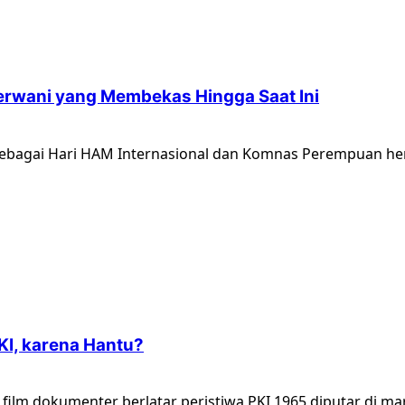
Gerwani yang Membekas Hingga Saat Ini
 sebagai Hari HAM Internasional dan Komnas Perempuan hen
KI, karena Hantu?
film dokumenter berlatar peristiwa PKI 1965 diputar di mar