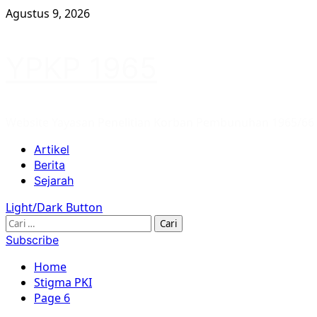
Skip
Agustus 9, 2026
to
content
YPKP 1965
Website Yayasan Penelitian Korban Pembunuhan 1965/66
Primary
Artikel
Menu
Berita
Sejarah
Light/Dark Button
Cari
untuk:
Subscribe
Home
Stigma PKI
Page 6