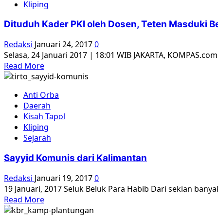
Alfian
Kliping
Lesbumi
Tanjung
NU:
Dituduh Kader PKI oleh Dosen, Teten Masduki Be
Banyak
Orang
Redaksi
Januari 24, 2017
0
Tua
Selasa, 24 Januari 2017 | 18:01 WIB JAKARTA, KOMPAS.com
Takut
Read
Read More
Bayangan
more
Hantu
about
Komunisme
Anti Orba
Dituduh
Daerah
Kader
Kisah Tapol
PKI
Kliping
oleh
Sejarah
Dosen,
Teten
Sayyid Komunis dari Kalimantan
Masduki
Berencana
Redaksi
Januari 19, 2017
0
Lapor
19 Januari, 2017 Seluk Beluk Para Habib Dari sekian bany
Polisi
Read
Read More
more