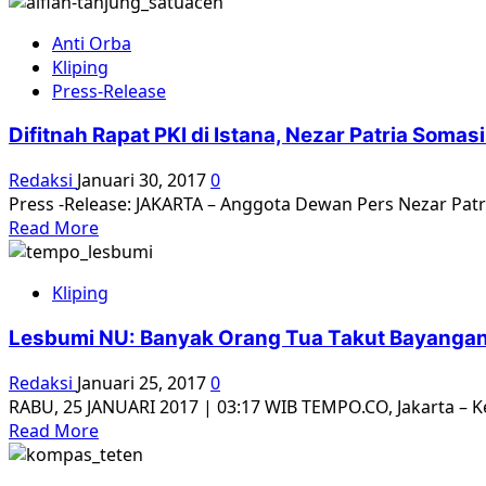
more
Molotov
about
di
Anti Orba
Tragedi
Kantornya
Kliping
Dan
Press-Release
Pembodohan
Di
Difitnah Rapat PKI di Istana, Nezar Patria Somas
Sekitar
Isu
Redaksi
Januari 30, 2017
0
PKI
Press -Release: JAKARTA – Anggota Dewan Pers Nezar Patri
Read
Read More
more
about
Kliping
Difitnah
Rapat
Lesbumi NU: Banyak Orang Tua Takut Bayanga
PKI
di
Redaksi
Januari 25, 2017
0
Istana,
RABU, 25 JANUARI 2017 | 03:17 WIB TEMPO.CO, Jakarta – 
Nezar
Read
Read More
Patria
more
Somasi
about