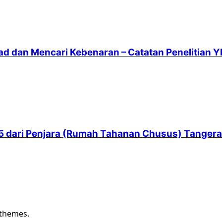
ad dan Mencari Kebenaran – Catatan Penelitian Y
 65 dari Penjara (Rumah Tahanan Chusus) Tanger
 themes.