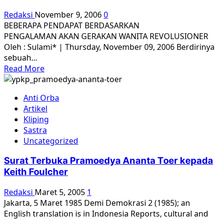
1957-
Redaksi
November 9, 2006
0
58
BEBERAPA PENDAPAT BERDASARKAN
PENGALAMAN AKAN GERAKAN WANITA REVOLUSIONER
Oleh : Sulami* | Thursday, November 09, 2006 Berdirinya
sebuah...
Read
Read More
more
about
Anti Orba
Catatan
Artikel
SULAMI
Kliping
Mantan
Sastra
Sekjennas
Uncategorized
GERWANI
Surat Terbuka Pramoedya Ananta Toer kepada
Keith Foulcher
Redaksi
Maret 5, 2005
1
Jakarta, 5 Maret 1985 Demi Demokrasi 2 (1985); an
English translation is in Indonesia Reports, cultural and