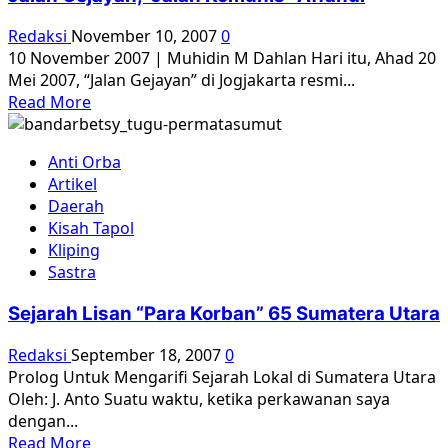
Redaksi
November 10, 2007
0
10 November 2007 | Muhidin M Dahlan Hari itu, Ahad 20
Mei 2007, “Jalan Gejayan” di Jogjakarta resmi...
Read
Read More
more
about
Anti Orba
Jalan
Artikel
Gejayan,
Daerah
“Jalan
Kisah Tapol
Komunis”
Kliping
Affandi
Sastra
Sejarah Lisan “Para Korban” 65 Sumatera Utara
Redaksi
September 18, 2007
0
Prolog Untuk Mengarifi Sejarah Lokal di Sumatera Utara
Oleh: J. Anto Suatu waktu, ketika perkawanan saya
dengan...
Read
Read More