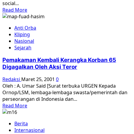
social...
Read
Read More
more
about
Anti Orba
Surat
Kliping
Terbuka
Nasional
Pramoedya
Sejarah
Ananta
Toer
Pemakaman Kembali Kerangka Korban 65
kepada
Digagalkan Oleh Aksi Teror
Keith
Foulcher
Redaksi
Maret 25, 2001
0
Oleh : A. Umar Said [Surat terbuka URGEN Kepada
Ornop/LSM, lembaga-lembaga swasta/pemerintah dan
perseorangan di Indonesia dan...
Read
Read More
more
about
Berita
Pemakaman
Internasional
Kembali