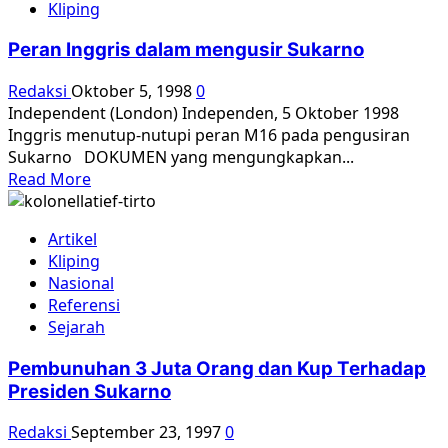
Kliping
Kerangka
Korban
Peran Inggris dalam mengusir Sukarno
65
Digagalkan
Redaksi
Oktober 5, 1998
0
Oleh
Independent (London) Independen, 5 Oktober 1998
Aksi
Inggris menutup-nutupi peran M16 pada pengusiran
Teror
Sukarno DOKUMEN yang mengungkapkan...
Read
Read More
more
about
Artikel
Peran
Kliping
Inggris
Nasional
dalam
Referensi
mengusir
Sejarah
Sukarno
Pembunuhan 3 Juta Orang dan Kup Terhadap
Presiden Sukarno
Redaksi
September 23, 1997
0