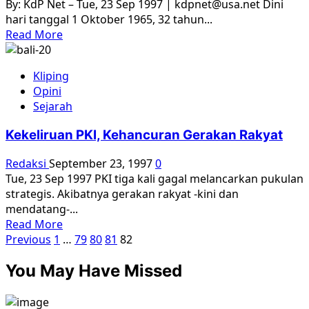
By: KdP Net – Tue, 23 Sep 1997 | kdpnet@usa.net Dini
hari tanggal 1 Oktober 1965, 32 tahun...
Read
Read More
more
about
Kliping
Pembunuhan
Opini
3
Sejarah
Juta
Orang
Kekeliruan PKI, Kehancuran Gerakan Rakyat
dan
Kup
Redaksi
September 23, 1997
0
Terhadap
Tue, 23 Sep 1997 PKI tiga kali gagal melancarkan pukulan
Presiden
strategis. Akibatnya gerakan rakyat -kini dan
Sukarno
mendatang-...
Read
Read More
Paginasi
more
Previous
1
…
79
80
81
82
about
pos
You May Have Missed
Kekeliruan
PKI,
Kehancuran