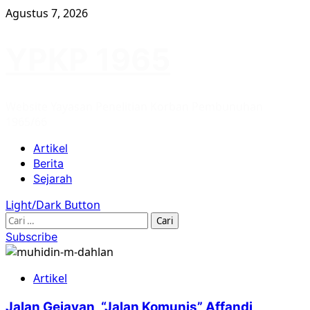
Skip
Agustus 7, 2026
to
content
YPKP 1965
Website Yayasan Penelitian Korban Pembunuhan
1965/66
Primary
Artikel
Menu
Berita
Sejarah
Light/Dark Button
Cari
untuk:
Subscribe
Artikel
Jalan Gejayan, “Jalan Komunis” Affandi