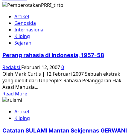
more
about
Artikel
Sejarah
Genosida
Lisan
Internasional
“Para
Kliping
Korban”
Sejarah
65
Sumatera
Perang rahasia di Indonesia, 1957-58
Utara
Redaksi
Februari 12, 2007
0
Oleh Mark Curtis | 12 Februari 2007 Sebuah ekstrak
yang diedit dari Unpeople: Rahasia Pelanggaran Hak
Asasi Manusia...
Read
Read More
more
about
Artikel
Perang
Kliping
rahasia
di
Catatan SULAMI Mantan Sekjennas GERWANI
Indonesia,