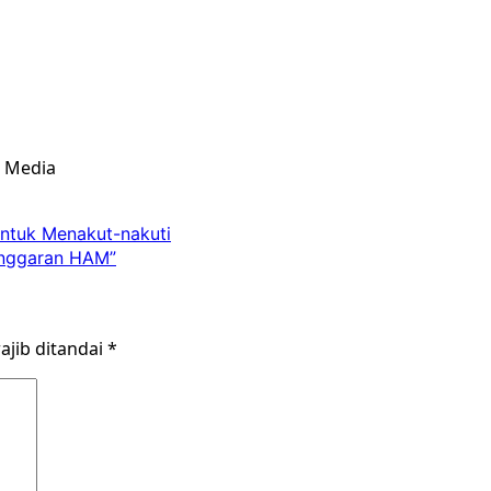
& Media
untuk Menakut-nakuti
anggaran HAM”
ajib ditandai
*