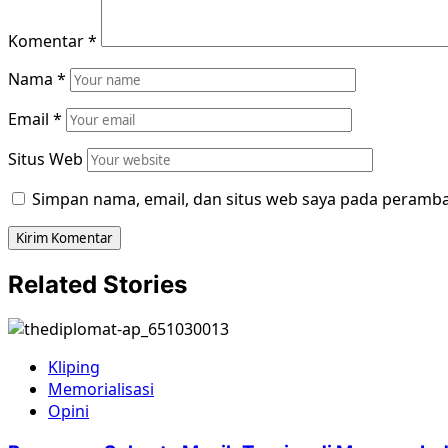
Komentar
*
Nama
*
Email
*
Situs Web
Simpan nama, email, dan situs web saya pada peramba
Related Stories
Kliping
Memorialisasi
Opini