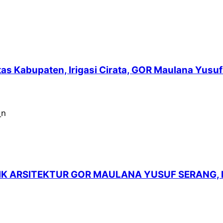
intas Kabupaten, Irigasi Cirata, GOR Maulana Yu
LIK ARSITEKTUR GOR MAULANA YUSUF SERANG,