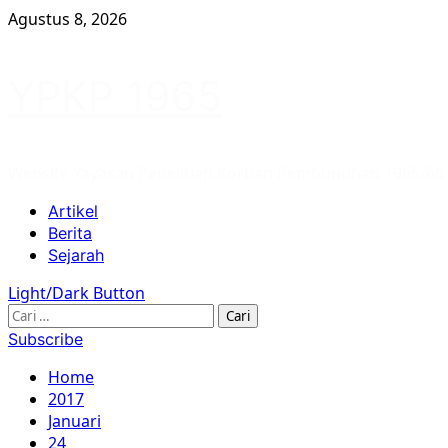
Skip
Agustus 8, 2026
to
content
YPKP 1965
Website Yayasan Penelitian Korban Pembunuhan 1965/66
Primary
Artikel
Menu
Berita
Sejarah
Light/Dark Button
Cari
untuk:
Subscribe
Home
2017
Januari
24