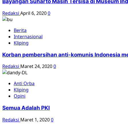
Bayangan Suharto Masih Tersisa di Museum In
Redaksi
April 6, 2020
0
Berita
Internasional
Kliping
Korban pembersihan anti-komunis Indonesia 
Redaksi
Maret 24, 2020
0
Anti Orba
Kliping
Opini
Semua Adalah PKI
Redaksi
Maret 1, 2020
0