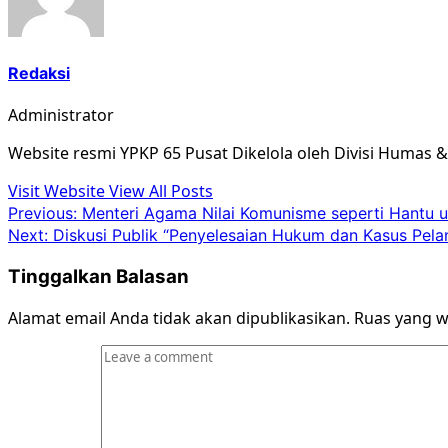
Redaksi
Administrator
Website resmi YPKP 65 Pusat Dikelola oleh Divisi Humas 
Visit Website
View All Posts
Post
Previous:
Menteri Agama Nilai Komunisme seperti Hantu 
Next:
Diskusi Publik “Penyelesaian Hukum dan Kasus Pel
navigation
Tinggalkan Balasan
Alamat email Anda tidak akan dipublikasikan.
Ruas yang w