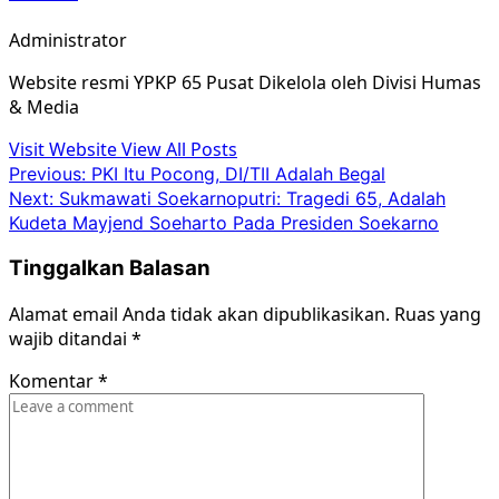
Administrator
Website resmi YPKP 65 Pusat Dikelola oleh Divisi Humas
& Media
Visit Website
View All Posts
Post
Previous:
PKI Itu Pocong, DI/TII Adalah Begal
Next:
Sukmawati Soekarnoputri: Tragedi 65, Adalah
navigation
Kudeta Mayjend Soeharto Pada Presiden Soekarno
Tinggalkan Balasan
Alamat email Anda tidak akan dipublikasikan.
Ruas yang
wajib ditandai
*
Komentar
*