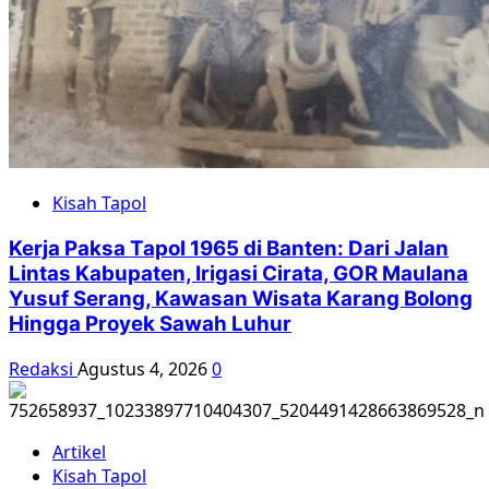
Kisah Tapol
Kerja Paksa Tapol 1965 di Banten: Dari Jalan
Lintas Kabupaten, Irigasi Cirata, GOR Maulana
Yusuf Serang, Kawasan Wisata Karang Bolong
Hingga Proyek Sawah Luhur
Redaksi
Agustus 4, 2026
0
Artikel
Kisah Tapol