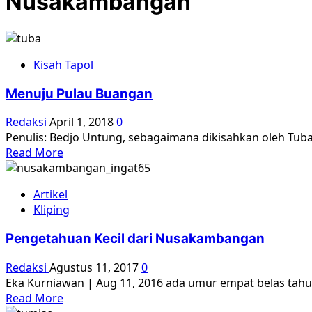
Nusakambangan
Kisah Tapol
Menuju Pulau Buangan
Redaksi
April 1, 2018
0
Penulis: Bedjo Untung, sebagaimana dikisahkan oleh Tub
Read
Read More
more
about
Artikel
Menuju
Kliping
Pulau
Buangan
Pengetahuan Kecil dari Nusakambangan
Redaksi
Agustus 11, 2017
0
Eka Kurniawan | Aug 11, 2016 ada umur empat belas tahun,
Read
Read More