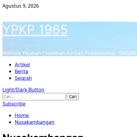
Skip
Agustus 9, 2026
to
content
YPKP 1965
Website Yayasan Penelitian Korban Pembunuhan 1965/66
Primary
Artikel
Menu
Berita
Sejarah
Light/Dark Button
Cari
untuk:
Subscribe
Home
Nusakambangan