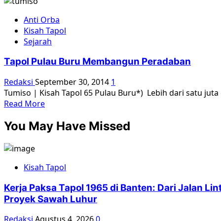
more
about
Anti Orba
Pengetahuan
Kisah Tapol
Kecil
Sejarah
dari
Nusakambangan
Tapol Pulau Buru Membangun Peradaban
Redaksi
September 30, 2014
1
Tumiso | Kisah Tapol 65 Pulau Buru*) Lebih dari satu juta 
Read
Read More
more
You May Have Missed
about
Tapol
Pulau
Buru
Kisah Tapol
Membangun
Peradaban
Kerja Paksa Tapol 1965 di Banten: Dari Jalan L
Proyek Sawah Luhur
Redaksi
Agustus 4, 2026
0