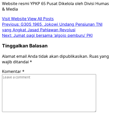
Website resmi YPKP 65 Pusat Dikelola oleh Divisi Humas
& Media
Visit Website
View All Posts
Post
Previous:
G30S 1965, Jokowi Undang Pensiunan TNI
yang Angkat Jasad Pahlawan Revolusi
navigation
Next:
Jumat pagi bersama ‘algojo pemburu’ PKI
Tinggalkan Balasan
Alamat email Anda tidak akan dipublikasikan.
Ruas yang
wajib ditandai
*
Komentar
*