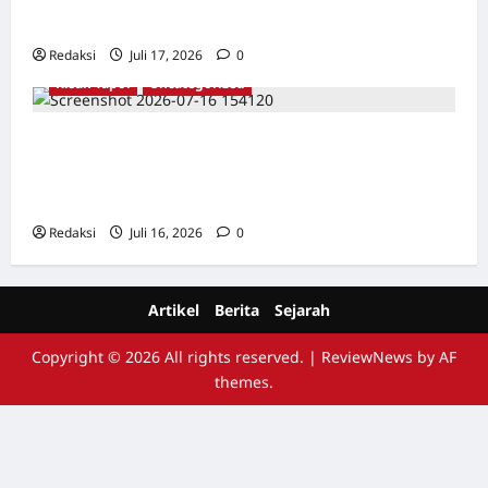
Penelitian YPKP 1965 Pati
Redaksi
Juli 17, 2026
0
Kisah Tapol
Uncategorized
Kisah Siksa, Kerja Paksa dan Lagu Cinta
Tapol 65 dari Penjara (Rumah Tahanan
Chusus) Tangerang
Redaksi
Juli 16, 2026
0
Artikel
Berita
Sejarah
Copyright © 2026 All rights reserved.
|
ReviewNews
by AF
themes.