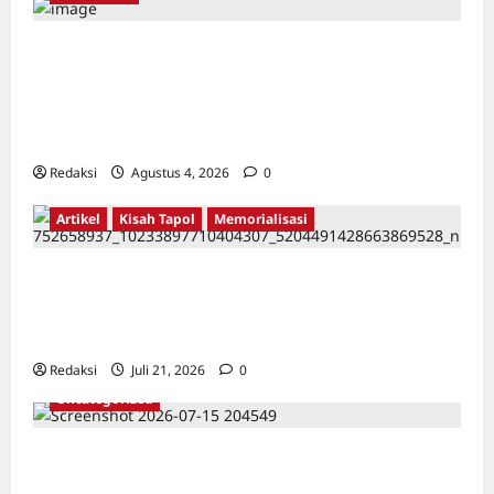
Kerja Paksa Tapol 1965 di Banten: Dari Jalan
Lintas Kabupaten, Irigasi Cirata, GOR
Maulana Yusuf Serang, Kawasan Wisata
Karang Bolong Hingga Proyek Sawah Luhur
Redaksi
Agustus 4, 2026
0
Artikel
Kisah Tapol
Memorialisasi
TAPOL 65 PAHLAWAN YANG DIHINAKAN DI
BALIK ARSITEKTUR GOR MAULANA YUSUF
SERANG, BANTEN
Redaksi
Juli 21, 2026
0
Uncategorized
Dari Pangkalan Ke Pulau Buru – Catatan
Surahmad dan Mencari Kebenaran – Catatan