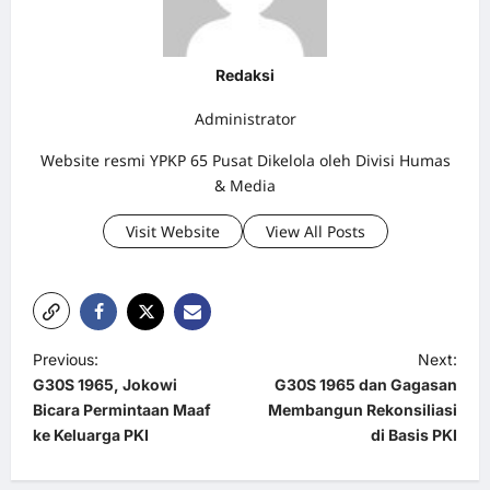
Redaksi
Administrator
Website resmi YPKP 65 Pusat Dikelola oleh Divisi Humas
& Media
Visit Website
View All Posts
P
Previous:
Next:
G30S 1965, Jokowi
G30S 1965 dan Gagasan
o
Bicara Permintaan Maaf
Membangun Rekonsiliasi
s
ke Keluarga PKI
di Basis PKI
t