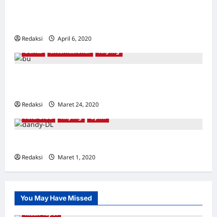
Bayangan Suharto Masih Tersisa di Museum
Indonesia
Redaksi
April 6, 2020
0
Berita
Internasional
Kliping
Korban pembersihan anti-komunis Indonesia
memenangkan Hadiah Gwangju
Redaksi
Maret 24, 2020
0
Anti Orba
Kliping
Opini
Semua Adalah PKI
Redaksi
Maret 1, 2020
0
You May Have Missed
Kisah Tapol