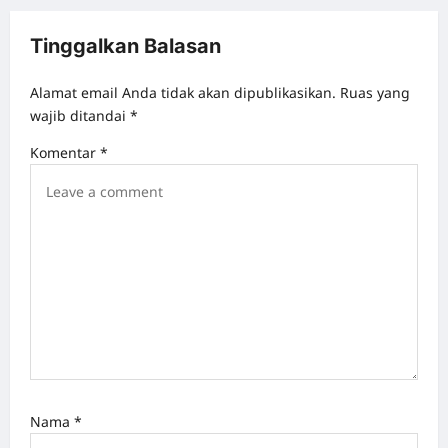
n
a
Tinggalkan Balasan
v
Alamat email Anda tidak akan dipublikasikan.
Ruas yang
i
wajib ditandai
*
g
Komentar
*
a
t
i
o
n
Nama
*