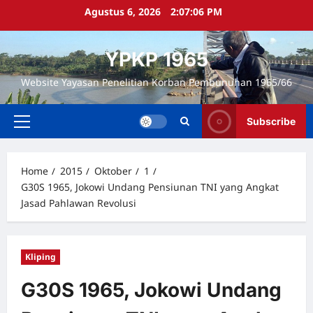
Skip
Agustus 6, 2026
2:07:07 PM
to
content
YPKP 1965
Website Yayasan Penelitian Korban Pembunuhan 1965/66
Subscribe
Primary
Menu
Home
2015
Oktober
1
G30S 1965, Jokowi Undang Pensiunan TNI yang Angkat
Jasad Pahlawan Revolusi
Kliping
G30S 1965, Jokowi Undang