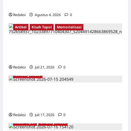
Karang Bolong Hingga Proyek Sawah Luhur
Redaksi
Agustus 4, 2026
0
Artikel
Kisah Tapol
Memorialisasi
TAPOL 65 PAHLAWAN YANG DIHINAKAN DI
BALIK ARSITEKTUR GOR MAULANA YUSUF
SERANG, BANTEN
Redaksi
Juli 21, 2026
0
Uncategorized
Dari Pangkalan Ke Pulau Buru – Catatan
Surahmad dan Mencari Kebenaran – Catatan
Penelitian YPKP 1965 Pati
Redaksi
Juli 17, 2026
0
Kisah Tapol
Uncategorized