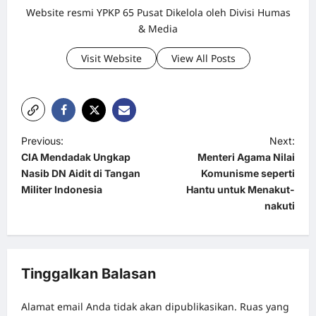
Website resmi YPKP 65 Pusat Dikelola oleh Divisi Humas
& Media
Visit Website
View All Posts
P
Previous:
Next:
CIA Mendadak Ungkap
Menteri Agama Nilai
o
Nasib DN Aidit di Tangan
Komunisme seperti
s
Militer Indonesia
Hantu untuk Menakut-
t
nakuti
n
a
v
Tinggalkan Balasan
i
Alamat email Anda tidak akan dipublikasikan.
Ruas yang