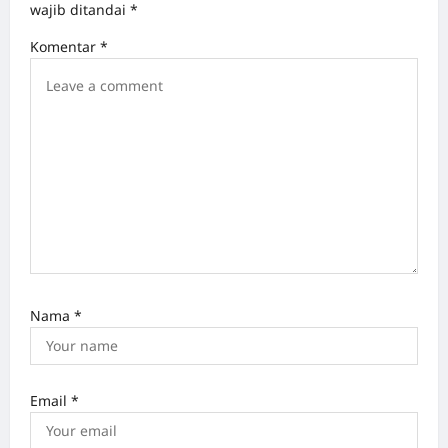
g
wajib ditandai
*
a
Komentar
*
t
i
o
n
Nama
*
Email
*