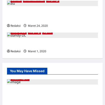
Korban pembersihan anti-komunis Indonesia
memenangkan Hadiah Gwangju
Redaksi
Maret 24, 2020
0
Anti Orba
Kliping
Opini
Semua Adalah PKI
Redaksi
Maret 1, 2020
0
You May Have Missed
Kisah Tapol
Kerja Paksa Tapol 1965 di Banten: Dari Jalan
Lintas Kabupaten, Irigasi Cirata, GOR
Maulana Yusuf Serang, Kawasan Wisata