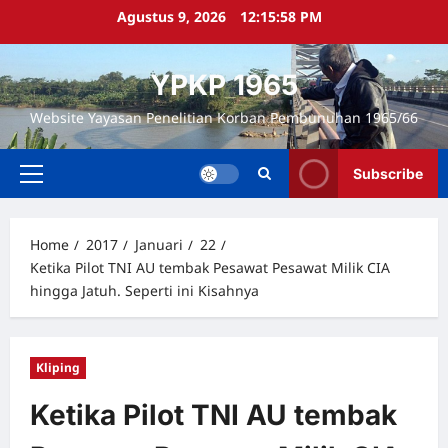
Skip
Agustus 9, 2026
12:15:59 PM
to
content
YPKP 1965
Website Yayasan Penelitian Korban Pembunuhan 1965/66
Subscribe
Primary
Menu
Home
2017
Januari
22
Ketika Pilot TNI AU tembak Pesawat Pesawat Milik CIA
hingga Jatuh. Seperti ini Kisahnya
Kliping
Ketika Pilot TNI AU tembak