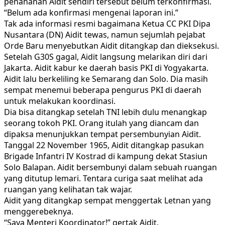
penahanan Aidit sendiri tersebut belum terkonfirmasi.
“Belum ada konfirmasi mengenai laporan ini.”
Tak ada informasi resmi bagaimana Ketua CC PKI Dipa
Nusantara (DN) Aidit tewas, namun sejumlah pejabat
Orde Baru menyebutkan Aidit ditangkap dan dieksekusi.
Setelah G30S gagal, Aidit langsung melarikan diri dari
Jakarta. Aidit kabur ke daerah basis PKI di Yogyakarta.
Aidit lalu berkeliling ke Semarang dan Solo. Dia masih
sempat menemui beberapa pengurus PKI di daerah
untuk melakukan koordinasi.
Dia bisa ditangkap setelah TNI lebih dulu menangkap
seorang tokoh PKI. Orang itulah yang diancam dan
dipaksa menunjukkan tempat persembunyian Aidit.
Tanggal 22 November 1965, Aidit ditangkap pasukan
Brigade Infantri IV Kostrad di kampung dekat Stasiun
Solo Balapan. Aidit bersembunyi dalam sebuah ruangan
yang ditutup lemari. Tentara curiga saat melihat ada
ruangan yang kelihatan tak wajar.
Aidit yang ditangkap sempat menggertak Letnan yang
menggerebeknya.
“Saya Menteri Koordinator!” gertak Aidit.