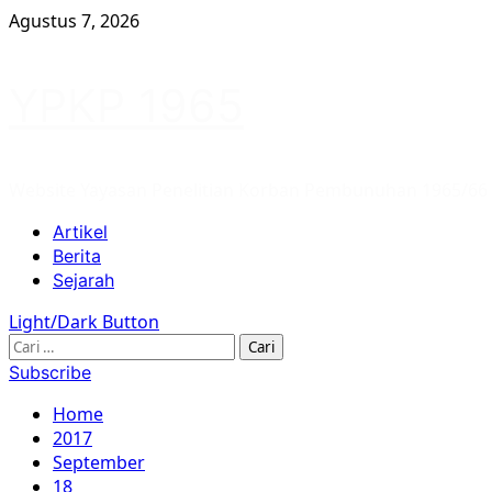
Skip
Agustus 7, 2026
to
content
YPKP 1965
Website Yayasan Penelitian Korban Pembunuhan 1965/66
Primary
Artikel
Menu
Berita
Sejarah
Light/Dark Button
Cari
untuk:
Subscribe
Home
2017
September
18