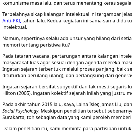
komunisme masa lalu, dan terus menentang keras segala 
Terbelahnya sikap kalangan intelektual ini tergambar je
Anti-PKI,
tahun lalu. Kedua kegiatan ini sama-sama diduk
intelektual.
Namun, sepertinya selalu ada unsur yang hilang dari se
memori tentang peristiwa itu?
Pada tataran wacana, pertarungan antara kalangan inte
masyarakat luas agar sesuai dengan agenda mereka masi
Ingatan sejarah terbentuk melalui proses panjang, baik se
dituturkan berulang-ulang), dan berlangsung dari generas
Ingatan sejarah bersifat subyektif dan tak mesti segaris
Hilton (2005), ingatan kolektif sejarah inilah yang just
Pada akhir tahun 2015 lalu, saya, Laina Isler, James Liu,
Social Psychology
. Meskipun penelitian tersebut sebenarny
Surakarta, toh sebagian data yang kami peroleh memberika
Dalam penelitian itu, kami meminta para partisipan unt