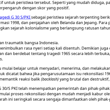
atif untuk peristiwa tersebut. Seperti yang mudah diduga
berpengaruh dengan skor yang positif.
ragedi G 30 S/PKI
sebagai peristiwa sejarah terpenting berik
asi 1998, dan penjajahan oleh Belanda dan Jepang. Para pa
ingkan sejarah kolonialisme yang berlangsung ratusan tahun 
an traumatik bangsa Indonesia.
imbulkan rasa nyeri setiap kali disentuh. Demikian juga d
n dan berdebat tentang tragedi 1965 secara lebih terbuka,
s.
mulai belajar untuk menyadari, menerima, dan melakukan r
uk dicatat bahwa jika pengarusutamaan isu rekonsiliasi 19
 memantik reaksi balik
(backlash)
yang brutal dan destruktif, 
 G 30/S PKI telah menempatkan pemerintah dan pihak-pihak
 memulai proses rekonsiliasi dengan mudah menjadi kabur o
arah ini seringkali secara sengaja dimanfaatkan oleh piha