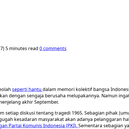
17)
5 minutes read
0 comments
seolah
seperti hantu
dalam memori kolektif bangsa Indonesia.
hkan dengan sengaja berusaha melupakannya. Namun ingata
 menjelang akhir September.
lam setiap diskusi tentang tragedi 1965. Sebagian pihak (u
gugah kesadaran masyarakat akan adanya pelanggaran hak
an Partai Komunis Indonesia (PKI).
Sementara sebagian yan