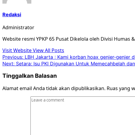
Redaksi
Administrator
Website resmi YPKP 65 Pusat Dikelola oleh Divisi Humas 
Visit Website
View All Posts
Post
Previous:
LBH Jakarta : Kami korban hoax genjer-genjer d
Next:
Setara: Isu PKI Digunakan Untuk Memecahbelah dan
navigation
Tinggalkan Balasan
Alamat email Anda tidak akan dipublikasikan.
Ruas yang w