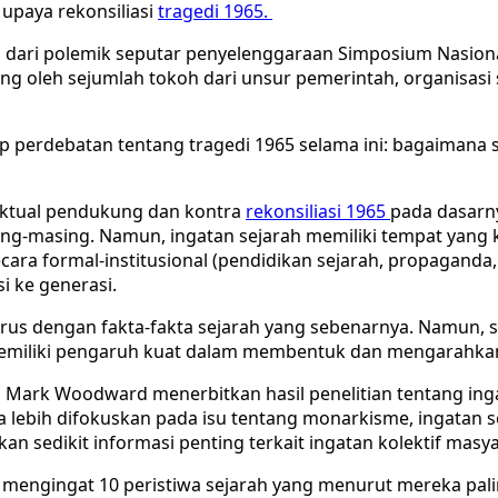
upaya rekonsiliasi
tragedi 1965.
las dari polemik seputar penyelenggaraan Simposium Nasio
ung oleh sejumlah tokoh dari unsur pemerintah, organisas
tiap perdebatan tentang tragedi 1965 selama ini: bagaima
lektual pendukung dan kontra
rekonsiliasi 1965
pada dasarn
ng-masing. Namun, ingatan sejarah memiliki tempat yang 
cara formal-institusional (pendidikan sejarah, propaganda, 
i ke generasi.
 lurus dengan fakta-fakta sejarah yang sebenarnya. Namun,
ru memiliki pengaruh kuat dalam membentuk dan mengarahkan 
 dan Mark Woodward menerbitkan hasil penelitian tentang in
a lebih difokuskan pada isu tentang monarkisme, ingatan se
n sedikit informasi penting terkait ingatan kolektif masya
uk mengingat 10 peristiwa sejarah yang menurut mereka p