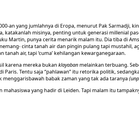
2000-an yang jumlahnya di Eropa, menurut Pak Sarmadji, kin
nya, katakanlah misinya, penting untuk generasi millenial 
buku Martin, punya cerita menarik malam itu. Dia tiba di A
emang- cinta tanah air dan pingin pulang tapi mustahil, a
n tanah air, tapi ‘cuma’ kehilangan kewarganegaraan.
ksil karena mereka bukan
klayaban
melainkan terbuang. Seb
Paris. Tentu saja “pahlawan” itu retorika politik, sedangkan
ndak menggarisbawah babak zaman yang tak ada taranya
(unp
n mahasiswa yang hadir di Leiden. Tapi malam itu tampak