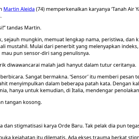
an
Martin Aleida
(74) memperkenalkan karyanya ‘Tanah Air 
.
si!” tandas Martin.
k, sejauh mungkin, memuat lengkap nama, peristiwa, dan ki
kali mustahil. Mulai dari penerbit yang melenyapkan indek
 mau pun sensor-diri sang penulisnya.
rik diwawancarai malah jadi hanyut dalam tutur ceritanya.
 berbicara. Sangat bermakna. ‘Sensor’ itu memberi pesan te
 pahit menyimpulkan dalam beberapa patah kata. Dengan ka
ania, hanya untuk kemudian, di Italia, mendengar penolak
n tangan kosong.
 dan stigmatisasi karya Orde Baru. Tak pelak dia pun tegas
ka kejahatan itu dilematis. Ada ekses trauma berkat stigma