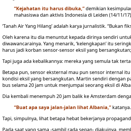
“Kejahatan itu harus dibuka,”
demikian kesimpul
mahasiswa dan aktivis Indonesia di Leiden (14/11/17)
‘Tanah Air Yang Hilang’ adalah karya jurnalistik. “Bukan fik
Oleh karena itu dia menuntut kepada dirinya sendiri untu
diwawancarainya. Yang menarik, ‘kelengkapan’ itu sering
harus jadi korban sensor-sensor eksil yang bersangkutan;
Tapi juga ada kebalikannya: mereka yang semula tak terta
Betapa pun, sensor eksternal mau pun sensor internal itu
kondisi eksil yang bersangkutan. Martin sendiri dengan
bus selama 20 jam untuk menjumpai seorang eksil di Alb
Dia kembali menempuh 20 jam balik ke Amsterdam denga
“Buat apa saya jalan-jalan lihat Albania,”
katanya.
Tapi, simpulnya, lihat betapa hebat bekerjanya propaganda
Pada saat yang sama -sambil rada segan- diakuinya, membu