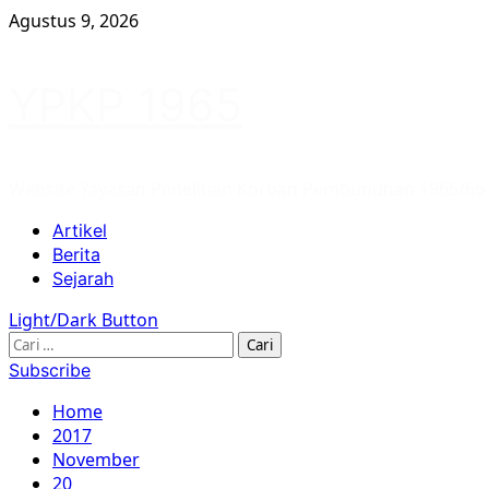
Skip
Agustus 9, 2026
to
content
YPKP 1965
Website Yayasan Penelitian Korban Pembunuhan 1965/66
Primary
Artikel
Menu
Berita
Sejarah
Light/Dark Button
Cari
untuk:
Subscribe
Home
2017
November
20