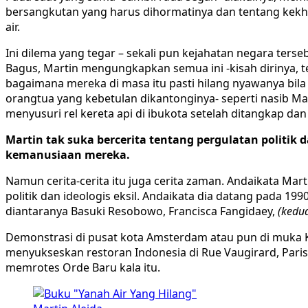
bersangkutan yang harus dihormatinya dan tentang kekhaw
air.
Ini dilema yang tegar – sekali pun kejahatan negara terseb
Bagus, Martin mengungkapkan semua ini -kisah dirinya, 
bagaimana mereka di masa itu pasti hilang nyawanya bila t
orangtua yang kebetulan dikantonginya- seperti nasib Ma
menyusuri rel kereta api di ibukota setelah ditangkap da
Martin tak suka bercerita tentang pergulatan politik
kemanusiaan mereka.
Namun cerita-cerita itu juga cerita zaman. Andaikata M
politik dan ideologis eksil. Andaikata dia datang pada 19
diantaranya Basuki Resobowo, Francisca Fangidaey,
(kedu
Demonstrasi di pusat kota Amsterdam atau pun di muka Ke
menyukseskan restoran Indonesia di Rue Vaugirard, Paris;
memrotes Orde Baru kala itu.