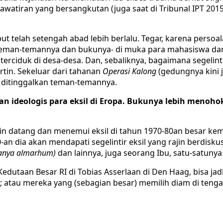
atiran yang bersangkutan (juga saat di Tribunal IPT 2015
ut telah setengah abad lebih berlalu. Tegar, karena persoal
teman-temannya dan bukunya- di muka para mahasiswa dari
erciduk di desa-desa. Dan, sebaliknya, bagaimana segelinti
rtin. Sekeluar dari tahanan
Operasi Kalong
(gedungnya kini j
n ditinggalkan teman-temannya.
 dan ideologis para eksil di Eropa. Bukunya lebih meno
artin datang dan menemui eksil di tahun 1970-80an besar 
90-an dia akan mendapati segelintir eksil yang rajin berdi
anya almarhum)
dan lainnya, juga seorang Ibu, satu-satuny
dutaan Besar RI di Tobias Asserlaan di Den Haag, bisa jad
 atau mereka yang (sebagian besar) memilih diam di tengah 