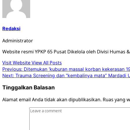
Redaksi
Administrator
Website resmi YPKP 65 Pusat Dikelola oleh Divisi Humas 
Visit Website
View All Posts
Post
Previous:
Ditemukan ‘kuburan massal korban kekerasan 1
Next:
Trauma Screening dan “kembalinya mata” Mardadi U
navigation
Tinggalkan Balasan
Alamat email Anda tidak akan dipublikasikan.
Ruas yang w