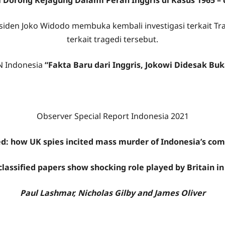
orong Kejagung Dalami Peran Inggris di Kasus 1965 – 
esiden Joko Widodo membuka kembali investigasi terkait Tr
terkait tragedi tersebut.
NN Indonesia
“Fakta Baru dari Inggris, Jokowi Didesak Buk
Observer Special Report Indonesia 2021
d: how UK spies incited mass murder of Indonesia’s co
lassified papers show shocking role played by Britain in
Paul Lashmar, Nicholas Gilby and James Oliver