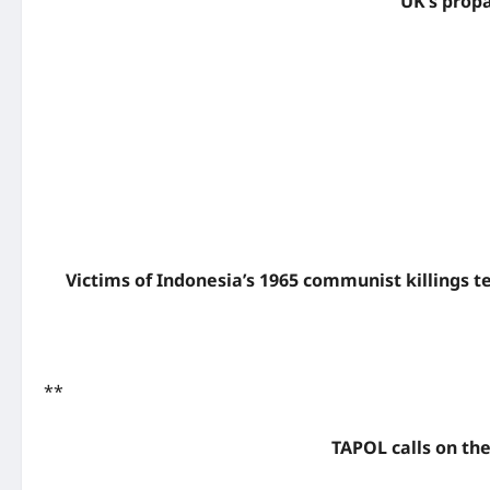
UK’s prop
Victims of Indonesia’s 1965 communist killings t
**
TAPOL calls on th