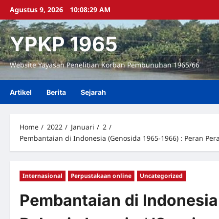
Skip
Agustus 9, 2026
10:08:30 AM
to
content
YPKP 1965
Website Yayasan Penelitian Korban Pembunuhan 1965/66
Artikel
Berita
Sejarah
Home
2022
Januari
2
Pembantaian di Indonesia (Genosida 1965-1966) : Peran Per
Internasional
Perpustakaan online
Uncategorized
Pembantaian di Indonesia