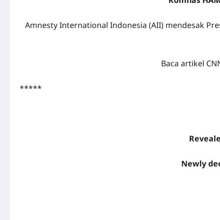
Komnas HAM D
Amnesty International Indonesia (AII) mendesak Pr
Baca artikel C
*****
Reveale
Newly dec