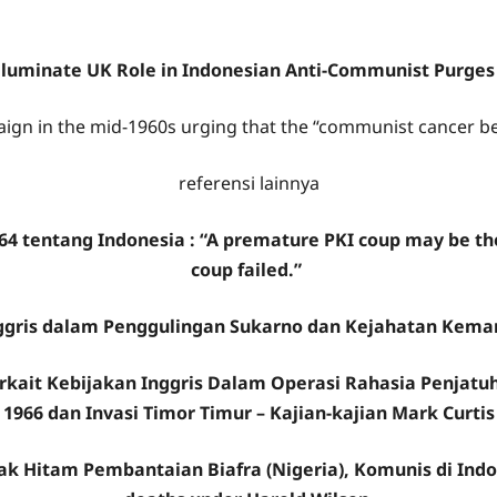
 Illuminate UK Role in Indonesian Anti-Communist Purge
gn in the mid-1960s urging that the “communist cancer be c
referensi lainnya
64 tentang Indonesia : “A premature PKI coup may be the
coup failed.”
ggris dalam Penggulingan Sukarno dan Kejahatan Kema
Terkait Kebijakan Inggris Dalam Operasi Rahasia Penjat
1966 dan Invasi Timor Timur – Kajian-kajian Mark Curtis
ejak Hitam Pembantaian Biafra (Nigeria), Komunis di Indo