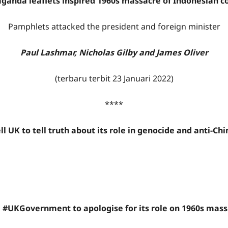
aganda leaflets inspired 1960s massacre of Indonesian 
Pamphlets attacked the president and foreign minister
Paul Lashmar, Nicholas Gilby and James Oliver
(terbaru terbit 23 Januari 2022)
****
ell UK to tell truth about its role in genocide and anti-
e #UKGovernment to apologise for its role on 1960s mass