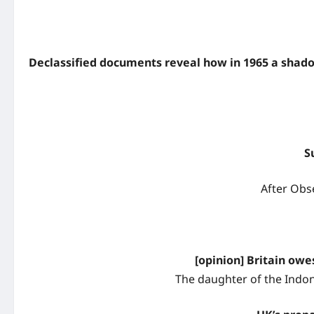
Declassified documents reveal how in 1965 a shado
S
After Obs
[opinion] Britain owe
The daughter of the Indo