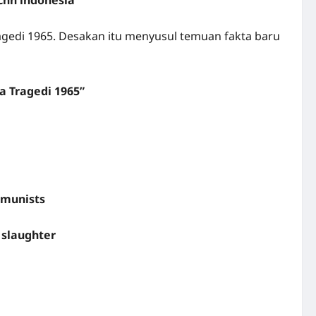
cnn indonesia
agedi 1965. Desakan itu menyusul temuan fakta baru
a Tragedi 1965”
mmunists
 slaughter