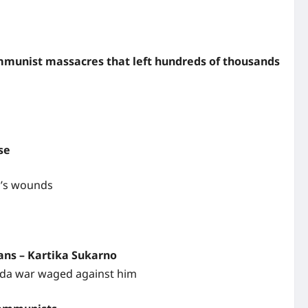
ommunist massacres that left hundreds of thousands
se
y’s wounds
ians – Kartika Sukarno
nda war waged against him