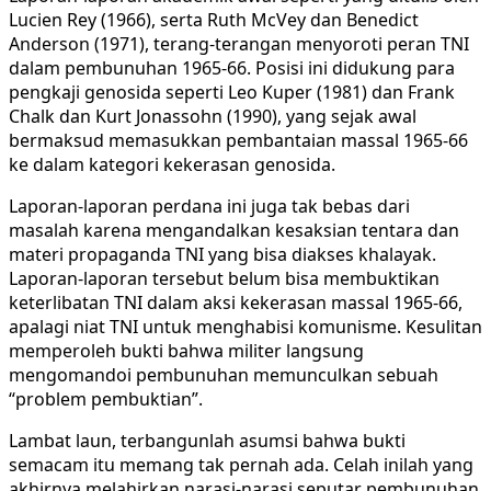
Lucien Rey (1966), serta Ruth McVey dan Benedict
Anderson (1971), terang-terangan menyoroti peran TNI
dalam pembunuhan 1965-66. Posisi ini didukung para
pengkaji genosida seperti Leo Kuper (1981) dan Frank
Chalk dan Kurt Jonassohn (1990), yang sejak awal
bermaksud memasukkan pembantaian massal 1965-66
ke dalam kategori kekerasan genosida.
Laporan-laporan perdana ini juga tak bebas dari
masalah karena mengandalkan kesaksian tentara dan
materi propaganda TNI yang bisa diakses khalayak.
Laporan-laporan tersebut belum bisa membuktikan
keterlibatan TNI dalam aksi kekerasan massal 1965-66,
apalagi niat TNI untuk menghabisi komunisme. Kesulitan
memperoleh bukti bahwa militer langsung
mengomandoi pembunuhan memunculkan sebuah
“problem pembuktian”.
Lambat laun, terbangunlah asumsi bahwa bukti
semacam itu memang tak pernah ada. Celah inilah yang
akhirnya melahirkan narasi-narasi seputar pembunuhan