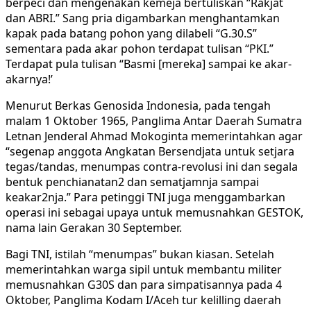
berpeci dan mengenakan kemeja bertuliskan “Rakjat
dan ABRI.” Sang pria digambarkan menghantamkan
kapak pada batang pohon yang dilabeli “G.30.S”
sementara pada akar pohon terdapat tulisan “PKI.”
Terdapat pula tulisan “Basmi [mereka] sampai ke akar-
akarnya!’
Menurut Berkas Genosida Indonesia, pada tengah
malam 1 Oktober 1965, Panglima Antar Daerah Sumatra
Letnan Jenderal Ahmad Mokoginta memerintahkan agar
“segenap anggota Angkatan Bersendjata untuk setjara
tegas/tandas, menumpas contra-revolusi ini dan segala
bentuk penchianatan2 dan sematjamnja sampai
keakar2nja.” Para petinggi TNI juga menggambarkan
operasi ini sebagai upaya untuk memusnahkan GESTOK,
nama lain Gerakan 30 September.
Bagi TNI, istilah “menumpas” bukan kiasan. Setelah
memerintahkan warga sipil untuk membantu militer
memusnahkan G30S dan para simpatisannya pada 4
Oktober, Panglima Kodam I/Aceh tur kelilling daerah