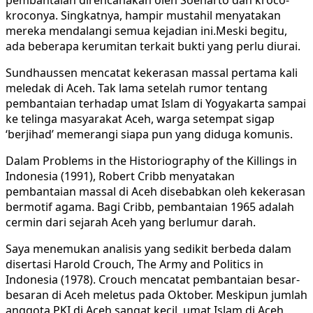
pembantaian direncanakan oleh Soeharto dan kroco-
kroconya. Singkatnya, hampir mustahil menyatakan
mereka mendalangi semua kejadian ini.Meski begitu,
ada beberapa kerumitan terkait bukti yang perlu diurai.
Sundhaussen mencatat kekerasan massal pertama kali
meledak di Aceh. Tak lama setelah rumor tentang
pembantaian terhadap umat Islam di Yogyakarta sampai
ke telinga masyarakat Aceh, warga setempat sigap
‘berjihad’ memerangi siapa pun yang diduga komunis.
Dalam Problems in the Historiography of the Killings in
Indonesia (1991), Robert Cribb menyatakan
pembantaian massal di Aceh disebabkan oleh kekerasan
bermotif agama. Bagi Cribb, pembantaian 1965 adalah
cermin dari sejarah Aceh yang berlumur darah.
Saya menemukan analisis yang sedikit berbeda dalam
disertasi Harold Crouch, The Army and Politics in
Indonesia (1978). Crouch mencatat pembantaian besar-
besaran di Aceh meletus pada Oktober. Meskipun jumlah
anggota PKI di Aceh sangat kecil, umat Islam di Aceh