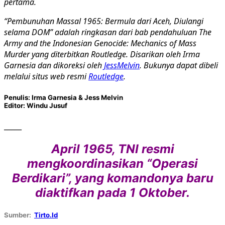
pertama.
“Pembunuhan Massal 1965: Bermula dari Aceh, Diulangi
selama DOM” adalah ringkasan dari bab pendahuluan The
Army and the Indonesian Genocide: Mechanics of Mass
Murder yang diterbitkan Routledge. Disarikan oleh Irma
Garnesia dan dikoreksi oleh
Jess
Melvin
. Bukunya dapat dibeli
melalui situs web resmi
Routledge
.
Penulis: Irma Garnesia & Jess Melvin
Editor: Windu Jusuf
_____
April 1965, TNI resmi
mengkoordinasikan “Operasi
Berdikari”, yang komandonya baru
diaktifkan pada 1 Oktober.
Sumber:
Tirto.Id