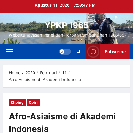
Skip
Agustus 11, 2026
7:59:47 PM
to
content
YPKP 1965
Website Yayasan Penelitian Korban Pembunuhan 1965/66
Subscribe
Primary
Menu
Home
2020
Februari
11
Afro-Asiaisme di Akademi Indonesia
Kliping
Opini
Afro-Asiaisme di Akademi
Indonesia