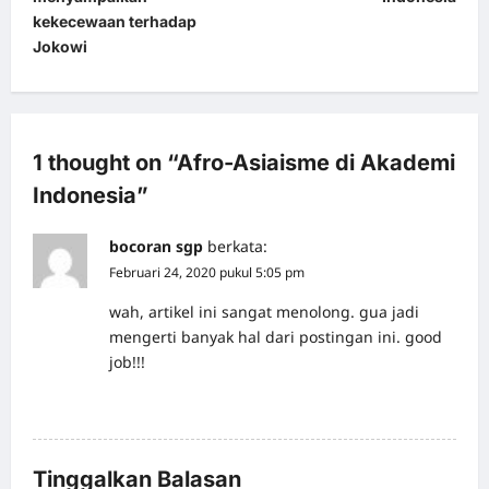
s
kekecewaan terhadap
t
Jokowi
n
a
v
1 thought on “
Afro-Asiaisme di Akademi
i
Indonesia
”
g
bocoran sgp
berkata:
a
Februari 24, 2020 pukul 5:05 pm
t
wah, artikel ini sangat menolong. gua jadi
i
mengerti banyak hal dari postingan ini. good
o
job!!!
n
Reply
Tinggalkan Balasan