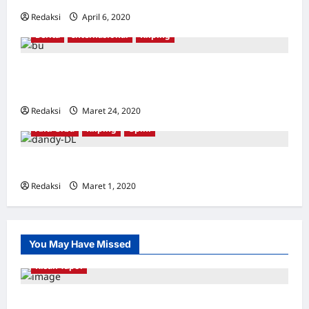
Redaksi
April 6, 2020
0
Berita
Internasional
Kliping
Korban pembersihan anti-komunis Indonesia
memenangkan Hadiah Gwangju
Redaksi
Maret 24, 2020
0
Anti Orba
Kliping
Opini
Semua Adalah PKI
Redaksi
Maret 1, 2020
0
You May Have Missed
Kisah Tapol
Kerja Paksa Tapol 1965 di Banten: Dari Jalan