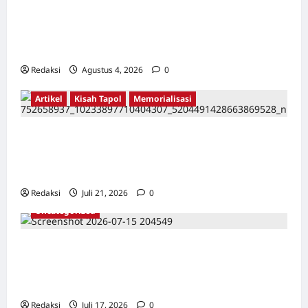
Lintas Kabupaten, Irigasi Cirata, GOR
Maulana Yusuf Serang, Kawasan Wisata
Karang Bolong Hingga Proyek Sawah Luhur
Redaksi
Agustus 4, 2026
0
Artikel
Kisah Tapol
Memorialisasi
TAPOL 65 PAHLAWAN YANG DIHINAKAN DI
BALIK ARSITEKTUR GOR MAULANA YUSUF
SERANG, BANTEN
Redaksi
Juli 21, 2026
0
Uncategorized
Dari Pangkalan Ke Pulau Buru – Catatan
Surahmad dan Mencari Kebenaran – Catatan
Penelitian YPKP 1965 Pati
Redaksi
Juli 17, 2026
0