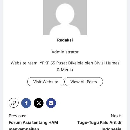
Redaksi
Administrator
Website resmi YPKP 65 Pusat Dikelola oleh Divisi Humas
& Media
Visit Website
View All Posts
P
Previous:
Next:
Forum Asia tentang HAM
Tugu-Tugu Palu Arit di
o
menyampaikan
Indonesia