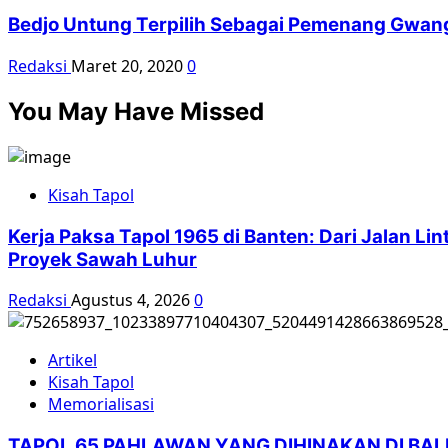
Bedjo Untung Terpilih Sebagai Pemenang Gwa
Redaksi
Maret 20, 2020
0
You May Have Missed
Kisah Tapol
Kerja Paksa Tapol 1965 di Banten: Dari Jalan L
Proyek Sawah Luhur
Redaksi
Agustus 4, 2026
0
Artikel
Kisah Tapol
Memorialisasi
TAPOL 65 PAHLAWAN YANG DIHINAKAN DI BA