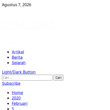
Skip
Agustus 7, 2026
to
content
YPKP 1965
Website Yayasan Penelitian Korban Pembunuhan 1965/66
Primary
Artikel
Menu
Berita
Sejarah
Light/Dark Button
Cari
untuk:
Subscribe
Home
2020
Februari
5