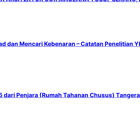
ad dan Mencari Kebenaran – Catatan Penelitian Y
 65 dari Penjara (Rumah Tahanan Chusus) Tanger