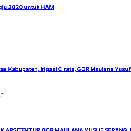
ngju 2020 untuk HAM
intas Kabupaten, Irigasi Cirata, GOR Maulana Yu
LIK ARSITEKTUR GOR MAULANA YUSUF SERANG,