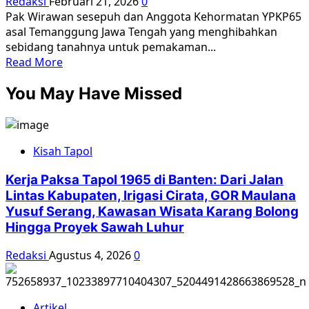
Redaksi
Februari 21, 2026
0
Pak Wirawan sesepuh dan Anggota Kehormatan YPKP65
asal Temanggung Jawa Tengah yang menghibahkan
sebidang tanahnya untuk pemakaman...
Read
Read More
more
You May Have Missed
about
Korban
65
Menggugat
Kisah Tapol
Kerja Paksa Tapol 1965 di Banten: Dari Jalan
Lintas Kabupaten, Irigasi Cirata, GOR Maulana
Yusuf Serang, Kawasan Wisata Karang Bolong
Hingga Proyek Sawah Luhur
Redaksi
Agustus 4, 2026
0
Artikel