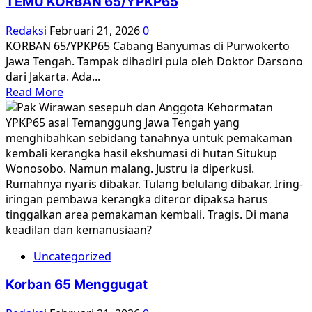
TEMU KORBAN 65/YPKP65
Redaksi
Februari 21, 2026
0
KORBAN 65/YPKP65 Cabang Banyumas di Purwokerto
Jawa Tengah. Tampak dihadiri pula oleh Doktor Darsono
dari Jakarta. Ada...
Read
Read More
more
about
TEMU
KORBAN
65/YPKP65
Uncategorized
Korban 65 Menggugat