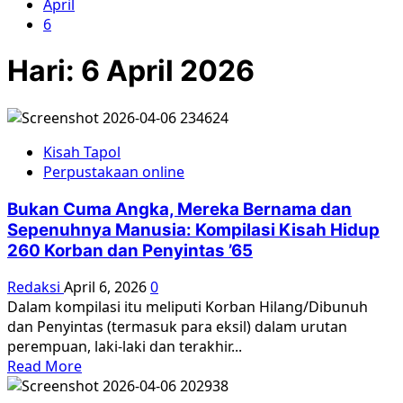
April
6
Hari:
6 April 2026
Kisah Tapol
Perpustakaan online
Bukan Cuma Angka, Mereka Bernama dan
Sepenuhnya Manusia: Kompilasi Kisah Hidup
260 Korban dan Penyintas ’65
Redaksi
April 6, 2026
0
Dalam kompilasi itu meliputi Korban Hilang/Dibunuh
dan Penyintas (termasuk para eksil) dalam urutan
perempuan, laki-laki dan terakhir...
Read
Read More
more