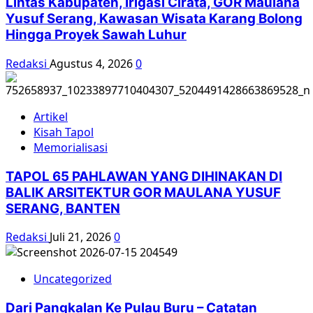
Lintas Kabupaten, Irigasi Cirata, GOR Maulana
1966
Yusuf Serang, Kawasan Wisata Karang Bolong
bersama
Hingga Proyek Sawah Luhur
Bedjo
Untung
Redaksi
Agustus 4, 2026
0
(YPKP
1965)
dan
Aldo
Artikel
W.
Kisah Tapol
Foe
Memorialisasi
(CRIM)
–
TAPOL 65 PAHLAWAN YANG DIHINAKAN DI
Diskusi
BALIK ARSITEKTUR GOR MAULANA YUSUF
New
SERANG, BANTEN
York
Southeast
Redaksi
Juli 21, 2026
0
Asia
Network.
Uncategorized
Dari Pangkalan Ke Pulau Buru – Catatan