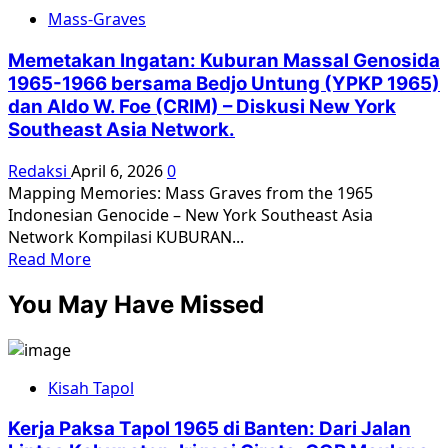
about
Mass-Graves
Bukan
Cuma
Memetakan Ingatan: Kuburan Massal Genosida
Angka,
1965-1966 bersama Bedjo Untung (YPKP 1965)
Mereka
dan Aldo W. Foe (CRIM) – Diskusi New York
Bernama
Southeast Asia Network.
dan
Sepenuhnya
Redaksi
April 6, 2026
0
Manusia:
Mapping Memories: Mass Graves from the 1965
Kompilasi
Indonesian Genocide – New York Southeast Asia
Kisah
Network Kompilasi KUBURAN...
Hidup
Read
Read More
260
more
Korban
You May Have Missed
about
dan
Memetakan
Penyintas
Ingatan:
’65
Kuburan
Kisah Tapol
Massal
Genosida
Kerja Paksa Tapol 1965 di Banten: Dari Jalan
1965-