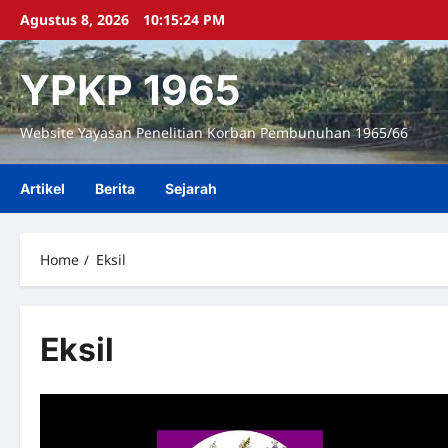
Skip
Agustus 8, 2026
10:15:25 PM
to
content
YPKP 1965
Website Yayasan Penelitian Korban Pembunuhan 1965/66
Artikel
Berita
Sejarah
Home
Eksil
Eksil