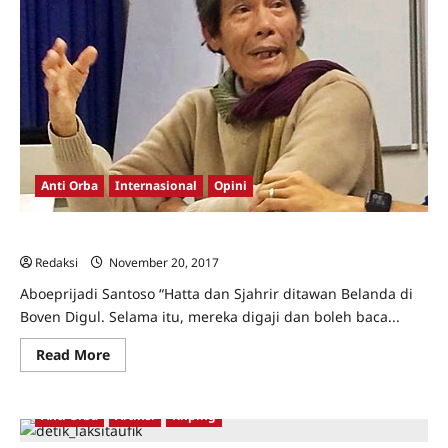
Anti Orba
Internasional
Opini
Martin Aleida: “Kejahatan Itu Harus Dibuka”
Redaksi
November 20, 2017
0
Aboeprijadi Santoso “Hatta dan Sjahrir ditawan Belanda di
Boven Digul. Selama itu, mereka digaji dan boleh baca...
Read
Read More
more
about
Martin
Aleida:
Anti Orba
Artikel
Kliping
“Kejahatan
Itu