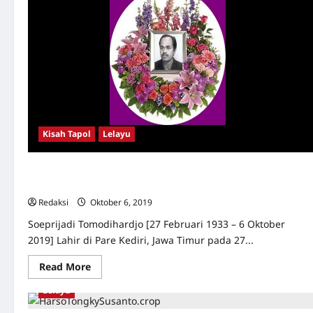
Kisah Tapol
Lelayu
Soeprijadi Tomodihardjo | 27 Februari 1933 – 6 Oktober
2019 | R i P
Redaksi
Oktober 6, 2019
0
Soeprijadi Tomodihardjo [27 Februari 1933 – 6 Oktober
2019] Lahir di Pare Kediri, Jawa Timur pada 27...
Read
Read More
more
about
Lelayu
Soeprijadi
Tomodihardjo