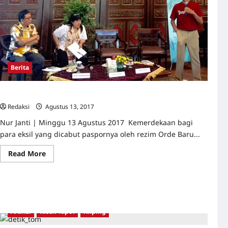
Berita
Orang-orang Indonesia yang Kehilangan Tanah Airnya
Redaksi
Agustus 13, 2017
0
Nur Janti | Minggu 13 Agustus 2017 Kemerdekaan bagi
para eksil yang dicabut paspornya oleh rezim Orde Baru...
Read
Read More
more
about
Orang-
orang
Indonesia
yang
Kehilangan
Tanah
Artikel
Kisah Tapol
Kliping
Airnya