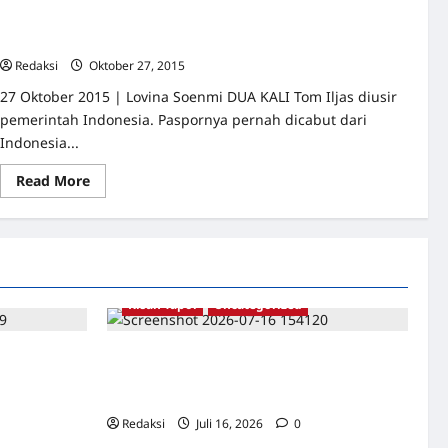
Konflik Vertikal dan Horizontal Terjadi Pada Kasus Korban
65
Redaksi
Oktober 27, 2015
0
27 Oktober 2015 | Lovina Soenmi DUA KALI Tom Iljas diusir
pemerintah Indonesia. Paspornya pernah dicabut dari
Indonesia...
Read
Read More
more
about
Konflik
Vertikal
dan
Horizontal
Terjadi
Pada
Kasus
Kisah Tapol
Uncategorized
Korban
65
 Catatan
Kisah Siksa, Kerja Paksa dan Lagu Cinta
ran –
Tapol 65 dari Penjara (Rumah Tahanan
ati
Chusus) Tangerang
Redaksi
Juli 16, 2026
0