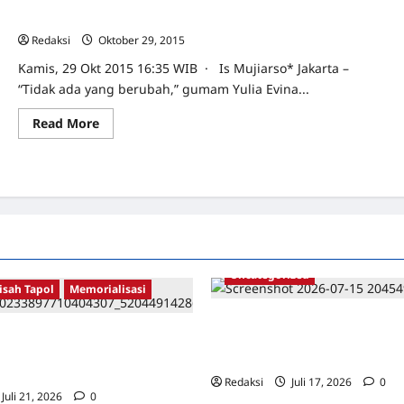
Harus
Dibuka”
‘Biarkanlah Generasi Muda Mencari Kebenaran’
Redaksi
Oktober 29, 2015
0
Kamis, 29 Okt 2015 16:35 WIB · Is Mujiarso* Jakarta –
“Tidak ada yang berubah,” gumam Yulia Evina...
Read
Read More
more
about
‘Biarkanlah
Generasi
Muda
Mencari
Kebenaran’
Uncategorized
isah Tapol
Memorialisasi
Dari Pangkalan Ke Pulau Buru –
AHLAWAN YANG DIHINAKAN DI
Surahmad dan Mencari Kebena
TEKTUR GOR MAULANA YUSUF
Catatan Penelitian YPKP 1965 P
ANTEN
Redaksi
Juli 17, 2026
0
Juli 21, 2026
0