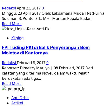
PKI,
FPI
Redaksi
April 23, 2017
0
Pula
Minggu, 23 April 2017 Oleh: Laksamana Muda TNI (Purn.)
yang
Soleman B. Ponto, S.T., MH., Mantan Kepala Badan...
Bikin
Read
Read More
Rame
more
about
Kliping
Allan
Nairn
FPI Tuding PKI di Balik Penyerangan Bom
dan
Molotov di Kantornya
‘Makar
Para
Redaksi
Februari 8, 2017
0
Jenderal’
Reporter: Dimeitry Marilyn | 08 Februari, 2017 Dari
catatan yang diterima Novel, dalam waktu relatif
berdekatan ada tiga...
Read
Read More
more
about
Anti Orba
FPI
Artikel
Tuding