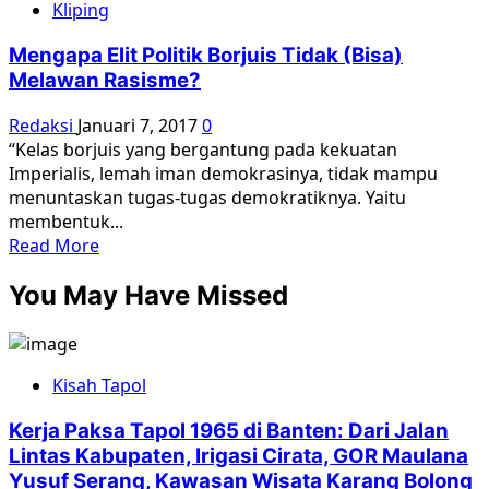
Kliping
PKI
di
Mengapa Elit Politik Borjuis Tidak (Bisa)
Balik
Melawan Rasisme?
Penyerangan
Bom
Redaksi
Januari 7, 2017
0
Molotov
“Kelas borjuis yang bergantung pada kekuatan
di
Imperialis, lemah iman demokrasinya, tidak mampu
Kantornya
menuntaskan tugas-tugas demokratiknya. Yaitu
membentuk...
Read
Read More
more
You May Have Missed
about
Mengapa
Elit
Politik
Kisah Tapol
Borjuis
Tidak
Kerja Paksa Tapol 1965 di Banten: Dari Jalan
(Bisa)
Lintas Kabupaten, Irigasi Cirata, GOR Maulana
Melawan
Yusuf Serang, Kawasan Wisata Karang Bolong
Rasisme?