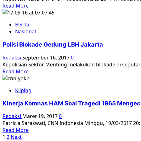
YLBHI,
Read
Read More
Tuntaskan
more
Kasus
about
Kejahatan
Berita
Polisi
HAM
Nasional
Masuk
Berat
Paksa
1965-
Polisi Blokade Gedung LBH Jakarta
ke
66.
Gedung
Redaksi
September 16, 2017
0
LBH
Kepolisian Sektor Menteng melakukan blokade di seputar ge
untuk
Read
Read More
Bubarkan
more
Seminar
about
1965
Kliping
Polisi
Blokade
Kinerja Komnas HAM Soal Tragedi 1965 Menge
Gedung
LBH
Redaksi
Maret 19, 2017
0
Jakarta
Patricia Saraswati, CNN Indonesia Minggu, 19/03/2017 20
Read
Read More
Paginasi
more
1
2
Next