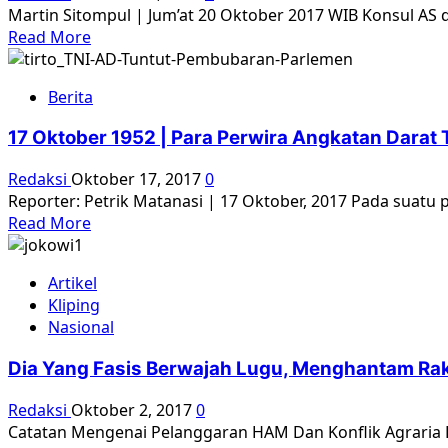
ditolak
Martin Sitompul | Jum’at 20 Oktober 2017 WIB Konsul AS
masuk
Read
Read More
AS,
more
Kemlu
about
RI
Berita
Laporan
panggil
Pembasmian
Dubes
17 Oktober 1952 | Para Perwira Angkatan Darat
Komunis
AS
dalam
Redaksi
Oktober 17, 2017
0
Dokumen
Reporter: Petrik Matanasi | 17 Oktober, 2017 Pada suatu 
Rahasia
Read
Read More
AS
more
about
Artikel
17
Kliping
Oktober
Nasional
1952
|
Dia Yang Fasis Berwajah Lugu, Menghantam Ra
Para
Perwira
Redaksi
Oktober 2, 2017
0
Angkatan
Catatan Mengenai Pelanggaran HAM Dan Konflik Agraria Di
Darat