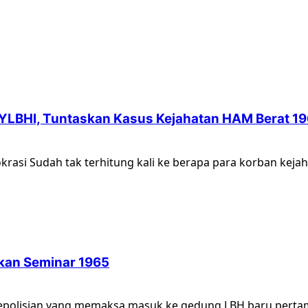
YLBHI, Tuntaskan Kasus Kejahatan HAM Berat 19
asi Sudah tak terhitung kali ke berapa para korban keja
kan Seminar 1965
kepolisian yang memaksa masuk ke gedung LBH baru pertama