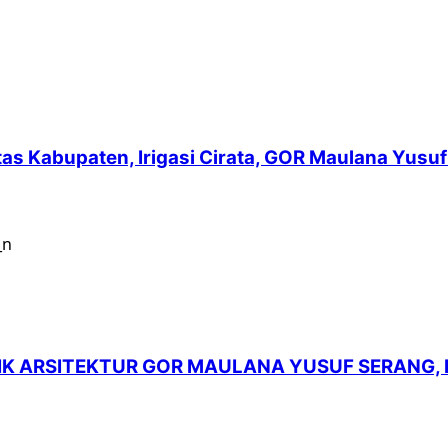
intas Kabupaten, Irigasi Cirata, GOR Maulana Yu
LIK ARSITEKTUR GOR MAULANA YUSUF SERANG,