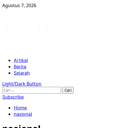
Skip
Agustus 7, 2026
to
content
YPKP 1965
Website Yayasan Penelitian Korban Pembunuhan 1965/66
Primary
Artikel
Menu
Berita
Sejarah
Light/Dark Button
Cari
untuk:
Subscribe
Home
nasional