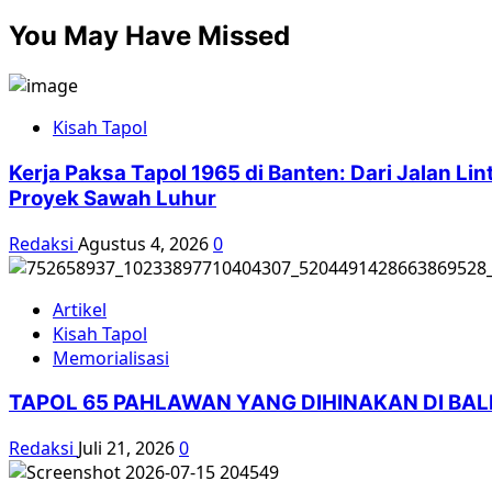
about
pos
You May Have Missed
Kinerja
Komnas
HAM
Soal
Kisah Tapol
Tragedi
1965
Kerja Paksa Tapol 1965 di Banten: Dari Jalan L
Mengecewakan
Proyek Sawah Luhur
Korban
Redaksi
Agustus 4, 2026
0
Artikel
Kisah Tapol
Memorialisasi
TAPOL 65 PAHLAWAN YANG DIHINAKAN DI BA
Redaksi
Juli 21, 2026
0