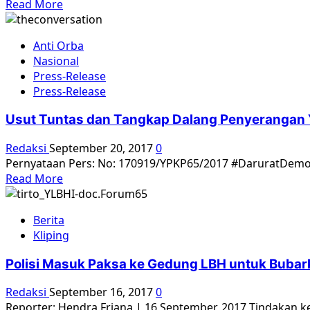
Read
Read More
Tuntut
more
Parlemen
about
Dibubarkan
Anti Orba
Dia
Nasional
Yang
Press-Release
Fasis
Press-Release
Berwajah
Lugu,
Usut Tuntas dan Tangkap Dalang Penyerangan 
Menghantam
Rakyat
Redaksi
September 20, 2017
0
Dengan
Pernyataan Pers: No: 170919/YPKP65/2017 #DaruratDemokr
Serdadu
Read
Read More
more
about
Berita
Usut
Kliping
Tuntas
dan
Polisi Masuk Paksa ke Gedung LBH untuk Bubar
Tangkap
Dalang
Redaksi
September 16, 2017
0
Penyerangan
Reporter: Hendra Friana | 16 September, 2017 Tindakan 