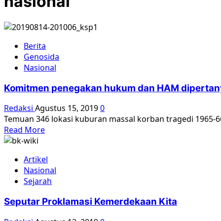
nasional
Berita
Genosida
Nasional
Komitmen penegakan hukum dan HAM diperta
Redaksi
Agustus 15, 2019
0
Temuan 346 lokasi kuburan massal korban tragedi 1965-66
Read
Read More
more
about
Artikel
Komitmen
Nasional
penegakan
Sejarah
hukum
dan
Seputar Proklamasi Kemerdekaan Kita
HAM
dipertanyakan