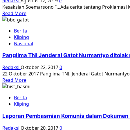
Redaksi
Agustus 12, 2019
0
Kesaksian Soemarsono “…Ada cerita tentang Proklamasi K
Read
Read More
more
about
Berita
Seputar
Kliping
Proklamasi
Nasional
Kemerdekaan
Kita
Panglima TNI Jenderal Gatot Nurmantyo ditolak
Redaksi
Oktober 22, 2017
0
22 Oktober 2017 Panglima TNI, Jenderal Gatot Nurmantyo
Read
Read More
more
about
Berita
Panglima
Kliping
TNI
Jenderal
Laporan Pembasmian Komunis dalam Dokumen 
Gatot
Nurmantyo
Redaksi
Oktober 20, 2017
0