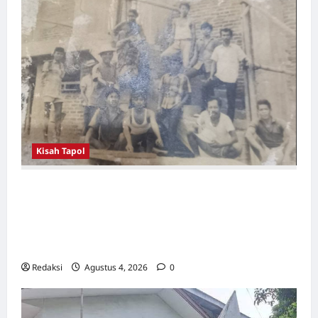
Kisah Tapol
Kerja Paksa Tapol 1965 di Banten: Dari Jalan
Lintas Kabupaten, Irigasi Cirata, GOR
Maulana Yusuf Serang, Kawasan Wisata
Karang Bolong Hingga Proyek Sawah Luhur
Redaksi
Agustus 4, 2026
0