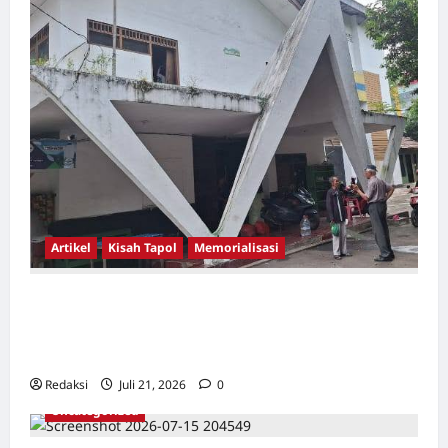
Artikel
Kisah Tapol
Memorialisasi
TAPOL 65 PAHLAWAN YANG DIHINAKAN DI
BALIK ARSITEKTUR GOR MAULANA YUSUF
SERANG, BANTEN
Redaksi
Juli 21, 2026
0
Uncategorized