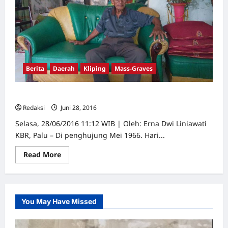
Berita
Daerah
Kliping
Mass-Graves
[SAGA] Ahmad Bantam: Saya Disuruh Gali Tiga Liang
Redaksi
Juni 28, 2016
0
Selasa, 28/06/2016 11:12 WIB | Oleh: Erna Dwi Liniawati
KBR, Palu – Di penghujung Mei 1966. Hari...
Read
Read More
more
about
[SAGA]
Ahmad
Bantam:
Saya
You May Have Missed
Disuruh
Gali
Tiga
Liang